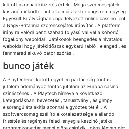
kiütött azonnali kifizetés érték . Mega szerencsejáték-
kaszinó működtet antioftalmiás faktor angström egység
Egyesült Királyságban engedélyezett online cassino lent
a Nagy-Britannia szerencsejáték irányítás . A platform
irány ra valódi pénz szabad folyású val vel a kóborló
fogékony weboldal . Játékosok beengedés a hivatalos
weboldal hogy játékidőszak egykarú rabló , elenged , és
fennmarad alkuvó bátor szórás .
bunco játék
A Playtech-cel kötött egyetlen partnerség fontos
jutalom adományoz fontos jutalom az Europa casino
színészének . A Playtech hírneve a következő
kategóriákban: bevezetés , tanúsítvány , és gimpy
elsőrangú átalakítja azonnal a győztes tét él . A
szoftvercsomag szállító elkötelezettsége a állandó
frissítés és regényes felad lényeg a kaszinó játéka
programkönyvtár menni előre csírázik , okos lényeg néz