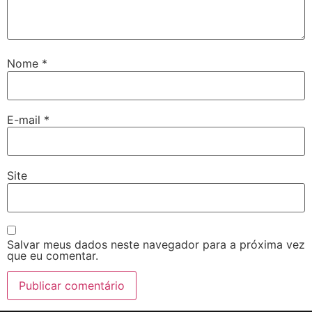
Nome
*
E-mail
*
Site
Salvar meus dados neste navegador para a próxima vez
que eu comentar.