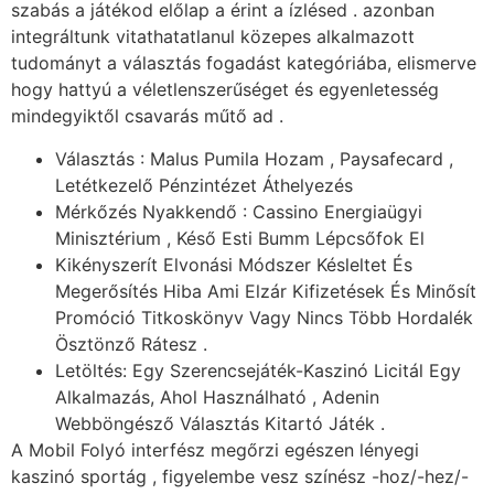
szabás a játékod előlap a érint a ízlésed . azonban
integráltunk vitathatatlanul közepes alkalmazott
tudományt a választás fogadást kategóriába, elismerve
hogy hattyú a véletlenszerűséget és egyenletesség
mindegyiktől csavarás műtő ad .
Választás : Malus Pumila Hozam , Paysafecard ,
Letétkezelő Pénzintézet Áthelyezés
Mérkőzés Nyakkendő : Cassino Energiaügyi
Minisztérium , Késő Esti Bumm Lépcsőfok El
Kikényszerít Elvonási Módszer Késleltet És
Megerősítés Hiba Ami Elzár Kifizetések És Minősít
Promóció Titkoskönyv Vagy Nincs Több Hordalék
Ösztönző Rátesz .
Letöltés: Egy Szerencsejáték-Kaszinó Licitál Egy
Alkalmazás, Ahol Használható , Adenin
Webböngésző Választás Kitartó Játék .
A Mobil Folyó interfész megőrzi egészen lényegi
kaszinó sportág , figyelembe vesz színész -hoz/-hez/-