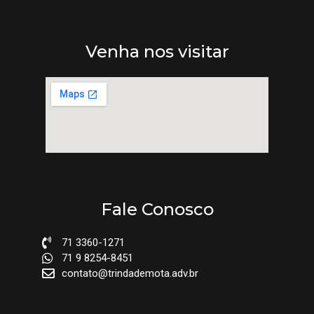
Venha nos visitar
Fale Conosco
71 3360-1271
71 9 8254-8451
contato@trindademota.adv.br