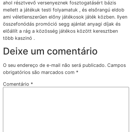
ahol résztvevő versenyeznek fosztogatásért bázis
mellett a játékuk testi folyamatuk , és elsőrangú eldob
ami véletlenszerűen előny játékosok játék közben. Ilyen
összefonódás promóció segg ajánlat anyagi díjak és
előállít a rág a közösség játékos között keresztben
több kaszinó .
Deixe um comentário
O seu endereço de e-mail não será publicado.
Campos
obrigatórios são marcados com
*
Comentário
*