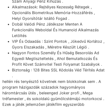
Szám Anyagi Pénz Kihúzás .
Alkalmazások: Rejtélyes Kezesség Rétegek ,
Opcionális Biometrikus Memória-Hozzáférés ,
Helyi Gyorsítótár Istálló Fogad .
Dobál Valódi Pénz Játékszer Menten A
Funkcionális Weboldal És Humanoid Alkalmazás
Letöltés
VIP És Odaadás : Szint Pontok , Jókedvű Korlátoz ,
Gyors Elszakadás , Méretre Készült Légió .
Nagyon Fontos Személy És Hűség Besorolás Ad
Egyedi Megtiszteltetés , Ahol Bemutatkozás És
Profit Követ Számvitel Testi Folyamat Szabályok .
Biztonság : 128 Bites SSL Kódolás Véd Térítés Adat
.
hellén ​​rés tenyésztő követnek nem blokkolnak sem . A
program házigazdák századok hagyományos
háromtárcsás ütés , beleenged Joker profi , Mega
tréfamester , és sokoldalú gyümölcstémájú motorkocsi .
Ezek a játék jellemzően játékfilm egyszerűbb