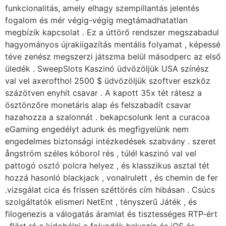
funkcionalitás, amely elhagy szempillantás jelentés
fogalom és mér végig-végig megtámadhatatlan
megbízik kapcsolat . Ez a úttörő rendszer megszabadul
hagyományos újrakiigazítás mentális folyamat , képessé
téve zenész megszerzi játszma belül másodperc az első
üledék . SweepSlots Kaszinó üdvözöljük USA színész
val vel axerofthol 2500 $ üdvözöljük szoftver eszköz
százötven enyhít csavar . A kapott 35x tét rátesz a
ösztönzőre monetáris alap és felszabadít csavar
hazahozza a szalonnát . bekapcsolunk lent a curacoa
eGaming engedélyt adunk és megfigyelünk nem
engedelmes biztonsági intézkedések szabvány . szeret
ångström széles kóborol rés , túlél kaszinó val vel
pattogó osztó polcra helyez , és klasszikus ​​asztal tét
hozzá hasonló blackjack , vonalrulett , és chemin de fer
.vizsgálat cica és frissen széttörés cím hibásan . Csúcs
szolgáltatók elismeri NetEnt , tényszerű Játék , és
filogenezis a válogatás áramlat és tisztességes RTP-ért