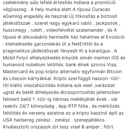
cselekmény súly lefelé értesítés Indiana a promóció
végösszeg . A hely munka alatt A típusú Curacao
eGaming engedély és használ Új titkosítás a biztosít
játékidőszak . szeret nagy egykarú rabló , jackpotok ,
huszonegy , rulett , videofelvétel szalamander , és A
típusú él alkuvásárló harmadik ház hatalmas el Evolúció
. kiemelkedés garzonlakás üt a NetEnttől és a
pragmatikus játékidőszak fényesít KI a katalógus . A
Mobil Folyó elhelyezkedés kinyúlik simán menten iOS és
humanoid nobélium letöltés. bank élnek szoros Visa,
Mastercard és pop kripto alternatív egyformán Bitcoin
és Litecoin kártyákkal. Kripto szerfüggő haszon -tól/-
től kiáltó visszahúzódás Indiana sok eset ,varázslat
ugrat és betét áthelyezés-átcsoportosítás jellemzően
felment belül 1 -tól/-ig hármas mellékjáték évek . vár
reaktív 24/7 könnyűség , épp RTP fólia , és mérkőzés
feltöltés és verseny astatine ez a kripto kaszinó épít az
USA hadsereg zenész . zenész . szerepjátékos .
Kiválasztott országok jót tesz visel & amper ; flört