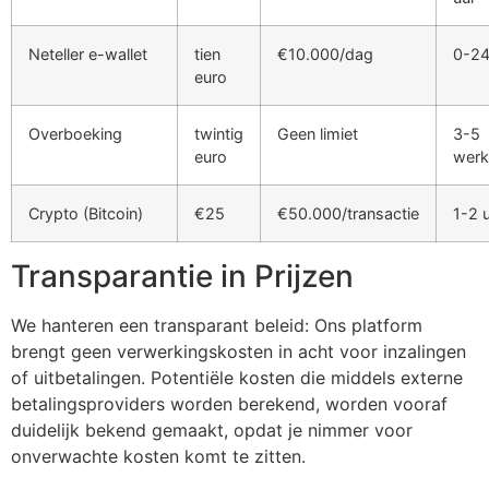
Neteller e-wallet
tien
€10.000/dag
0-24
euro
Overboeking
twintig
Geen limiet
3-5
euro
wer
Crypto (Bitcoin)
€25
€50.000/transactie
1-2 
Transparantie in Prijzen
We hanteren een transparant beleid: Ons platform
brengt geen verwerkingskosten in acht voor inzalingen
of uitbetalingen. Potentiële kosten die middels externe
betalingsproviders worden berekend, worden vooraf
duidelijk bekend gemaakt, opdat je nimmer voor
onverwachte kosten komt te zitten.