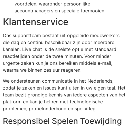
voordelen, waaronder persoonlijke
accountmanagers en speciale toernooien
Klantenservice
Ons supportteam bestaat uit opgeleide medewerkers
die dag en continu beschikbaar zijn door meerdere
kanalen. Live chat is de snelste optie met standaard
reactietijden onder de twee minuten. Voor minder
urgente zaken kun je ons bereiken middels e-mail,
waarna we binnen zes uur reageren.
We ondersteunen communicatie in het Nederlands,
zodat je zaken en issues kunt uiten in uw eigen taal. Het
team bezit grondige kennis van iedere aspecten van het
platform en kan je helpen met technologische
problemen, profielonderhoud en speluitleg.
Responsibel Spelen Toewijding