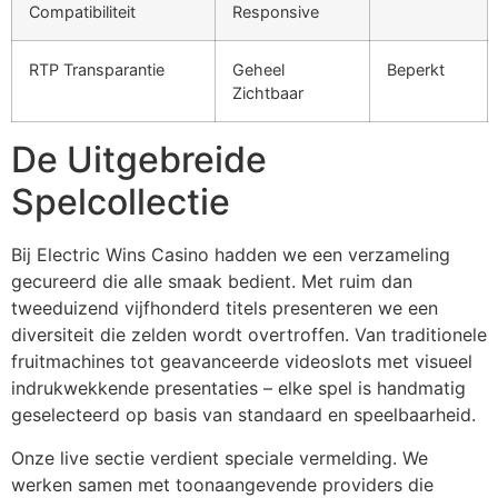
Compatibiliteit
Responsive
RTP Transparantie
Geheel
Beperkt
Zichtbaar
De Uitgebreide
Spelcollectie
Bij Electric Wins Casino hadden we een verzameling
gecureerd die alle smaak bedient. Met ruim dan
tweeduizend vijfhonderd titels presenteren we een
diversiteit die zelden wordt overtroffen. Van traditionele
fruitmachines tot geavanceerde videoslots met visueel
indrukwekkende presentaties – elke spel is handmatig
geselecteerd op basis van standaard en speelbaarheid.
Onze live sectie verdient speciale vermelding. We
werken samen met toonaangevende providers die