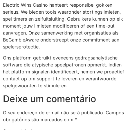
Electric Wins Casino hanteert responsibel gokken
serieus. We bieden tools waaronder stortingslimieten,
spel timers en zelfuitsluiting. Gebruikers kunnen op elk
moment jouw limieten modificeren of een time-out
aanvragen. Onze samenwerking met organisaties als
BeGambleAware onderstreept onze commitment aan
spelersprotectie.
Ons platform gebruikt eveneens gedragsanalytische
software die atypische speelpatronen opmerkt. Indien
het platform signalen identificeert, nemen we proactief
contact op om support te leveren en verantwoorde
spelgewoonten te stimuleren.
Deixe um comentário
O seu endereço de e-mail não será publicado.
Campos
obrigatórios são marcados com
*