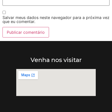
Salvar meus dados neste navegador para a próxima vez
que eu comentar.
Venha nos visitar