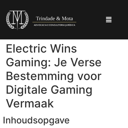
Electric Wins
Gaming: Je Verse
Bestemming voor
Digitale Gaming
Vermaak
Inhoudsopgave