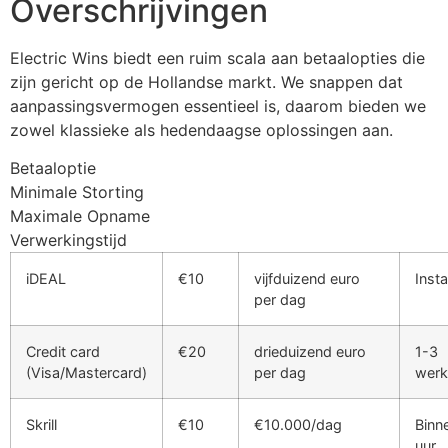
Overschrijvingen
Electric Wins biedt een ruim scala aan betaalopties die
zijn gericht op de Hollandse markt. We snappen dat
aanpassingsvermogen essentieel is, daarom bieden we
zowel klassieke als hedendaagse oplossingen aan.
Betaaloptie
Minimale Storting
Maximale Opname
Verwerkingstijd
iDEAL
€10
vijfduizend euro
Insta
per dag
Credit card
€20
drieduizend euro
1-3
(Visa/Mastercard)
per dag
wer
Skrill
€10
€10.000/dag
Binn
uur