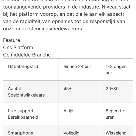
toonaangevende providers in de industrie. Niveau staat
bij het platform voorop, en dat zie je aan elk aspect:
van de rapiditeit van opnames tot de responstijd van
onze ondersteuningsmedewerkers.
Feature
Ons Platform
Gemiddelde Branche
Uitbetalingstijd
Binnen 24 uur
1-3 dagen
uur
Aantal
45+
20-30
Spelontwikkelaars
Live support
Altijd
Beperkte
Bereikbaarheid
uren
Smartphone
Volledig
Wisselend