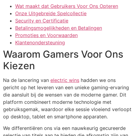
Wat maakt dat Gebruikers Voor Ons Opteren
Onze Uitgebreide Spelcollectie
Security en Certificatie
Betalingsmogelijkheden en Betalingen
Promoties en Voorwaarden
Klantenondersteuning
Waarom Gamers Voor Ons
Kiezen
Na de lancering van
electric wins
hadden we ons
gericht op het leveren van een unieke gaming-ervaring
die aansluit bij de wensen van de moderne gamer. Dit
platform combineert moderne technologie met
gebruiksgemak, waardoor elke sessie vloeiend verloopt
op desktop, tablet en smartphone apparaten.
We differentiëren ons via een nauwkeurig gecureerde
selectie van titels aan te bieden die afkomstig zijn van