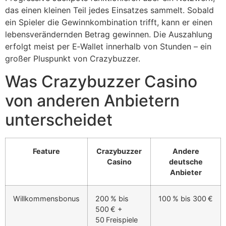
das einen kleinen Teil jedes Einsatzes sammelt. Sobald
ein Spieler die Gewinnkombination trifft, kann er einen
lebensverändernden Betrag gewinnen. Die Auszahlung
erfolgt meist per E‑Wallet innerhalb von Stunden – ein
großer Pluspunkt von Crazybuzzer.
Was Crazybuzzer Casino
von anderen Anbietern
unterscheidet
Feature
Crazybuzzer
Andere
Casino
deutsche
Anbieter
Willkommensbonus
200 % bis
100 % bis 300 €
500 € +
50 Freispiele