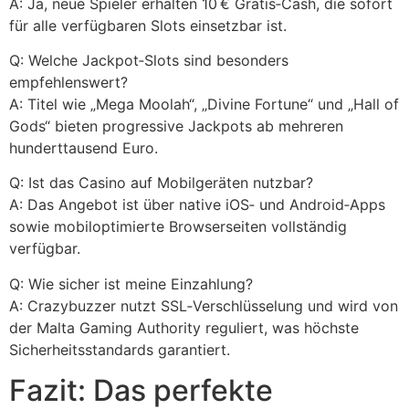
A: Ja, neue Spieler erhalten 10 € Gratis‑Cash, die sofort
für alle verfügbaren Slots einsetzbar ist.
Q: Welche Jackpot‑Slots sind besonders
empfehlenswert?
A: Titel wie „Mega Moolah“, „Divine Fortune“ und „Hall of
Gods“ bieten progressive Jackpots ab mehreren
hunderttausend Euro.
Q: Ist das Casino auf Mobilgeräten nutzbar?
A: Das Angebot ist über native iOS‑ und Android‑Apps
sowie mobiloptimierte Browserseiten vollständig
verfügbar.
Q: Wie sicher ist meine Einzahlung?
A: Crazybuzzer nutzt SSL‑Verschlüsselung und wird von
der Malta Gaming Authority reguliert, was höchste
Sicherheitsstandards garantiert.
Fazit: Das perfekte