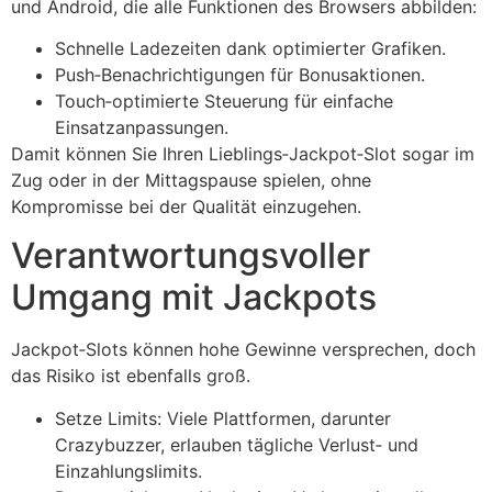
und Android, die alle Funktionen des Browsers abbilden:
Schnelle Ladezeiten dank optimierter Grafiken.
Push‑Benachrichtigungen für Bonusaktionen.
Touch‑optimierte Steuerung für einfache
Einsatzanpassungen.
Damit können Sie Ihren Lieblings‑Jackpot‑Slot sogar im
Zug oder in der Mittagspause spielen, ohne
Kompromisse bei der Qualität einzugehen.
Verantwortungsvoller
Umgang mit Jackpots
Jackpot‑Slots können hohe Gewinne versprechen, doch
das Risiko ist ebenfalls groß.
Setze Limits: Viele Plattformen, darunter
Crazybuzzer, erlauben tägliche Verlust‑ und
Einzahlungslimits.