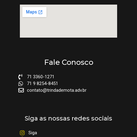
Fale Conosco
71 3360-1271
71 9 8254-8451
contato@trindademota.adv.br
Siga as nossas redes sociais
Siga