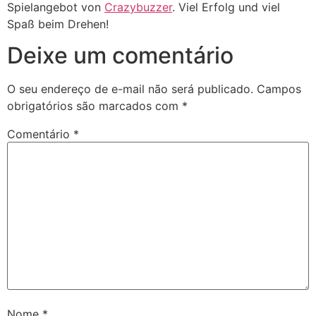
Spielangebot von
Crazybuzzer
. Viel Erfolg und viel
Spaß beim Drehen!
Deixe um comentário
O seu endereço de e-mail não será publicado.
Campos
obrigatórios são marcados com
*
Comentário
*
Nome
*