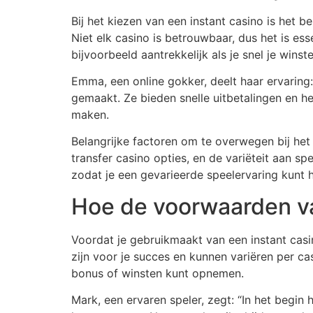
Bij het kiezen van een instant casino is het 
Niet elk casino is betrouwbaar, dus het is es
bijvoorbeeld aantrekkelijk als je snel je win
Emma, een online gokker, deelt haar ervaring:
gemaakt. Ze bieden snelle uitbetalingen en 
maken.
Belangrijke factoren om te overwegen bij het
transfer casino opties, en de variëteit aan sp
zodat je een gevarieerde speelervaring kunt 
Hoe de voorwaarden va
Voordat je gebruikmaakt van een instant ca
zijn voor je succes en kunnen variëren per ca
bonus of winsten kunt opnemen.
Mark, een ervaren speler, zegt: “In het begin 