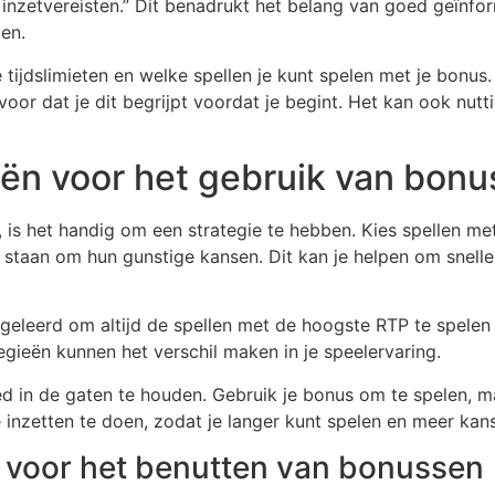
 inzetvereisten.” Dit benadrukt het belang van goed geïnfo
en.
e tijdslimieten en welke spellen je kunt spelen met je bonu
oor dat je dit begrijpt voordat je begint. Het kan ook nutt
eën voor het gebruik van bon
, is het handig om een strategie te hebben. Kies spellen me
staan om hun gunstige kansen. Dit kan je helpen om snelle
eb geleerd om altijd de spellen met de hoogste RTP te spele
tegieën kunnen het verschil maken in je speelervaring.
d in de gaten te houden. Gebruik je bonus om te spelen, ma
 inzetten te doen, zodat je langer kunt spelen en meer kan
en voor het benutten van bonussen