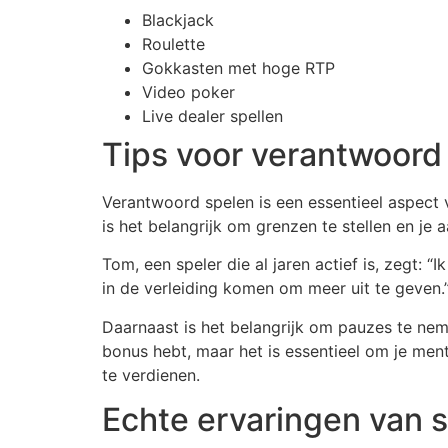
Blackjack
Roulette
Gokkasten met hoge RTP
Video poker
Live dealer spellen
Tips voor verantwoord
Verantwoord spelen is een essentieel aspect v
is het belangrijk om grenzen te stellen en je
Tom, een speler die al jaren actief is, zegt: “
in de verleiding komen om meer uit te geven.” 
Daarnaast is het belangrijk om pauzes te nemen
bonus hebt, maar het is essentieel om je ment
te verdienen.
Echte ervaringen van 