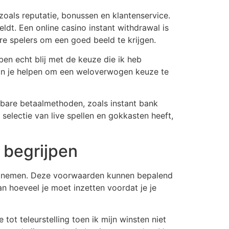
 zoals reputatie, bonussen en klantenservice.
ldt. Een online casino instant withdrawal is
ere spelers om een goed beeld te krijgen.
ben echt blij met de keuze die ik heb
kan je helpen om een weloverwogen keuze te
kbare betaalmethoden, zoals instant bank
 selectie van live spellen en gokkasten heeft,
 begrijpen
te nemen. Deze voorwaarden kunnen bepalend
an hoeveel je moet inzetten voordat je je
tot teleurstelling toen ik mijn winsten niet