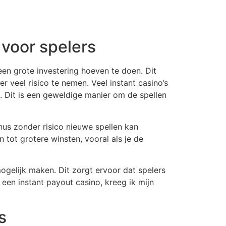
 voor spelers
en grote investering hoeven te doen. Dit
 veel risico te nemen. Veel instant casino’s
. Dit is een geweldige manier om de spellen
onus zonder risico nieuwe spellen kan
 tot grotere winsten, vooral als je de
ogelijk maken. Dit zorgt ervoor dat spelers
een instant payout casino, kreeg ik mijn
s