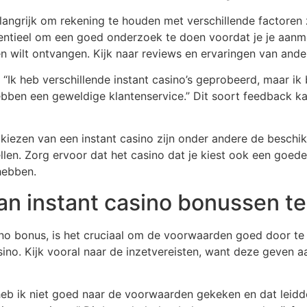
belangrijk om rekening te houden met verschillende factoren
sentieel om een goed onderzoek te doen voordat je je aanme
sten wilt ontvangen. Kijk naar reviews en ervaringen van and
 “Ik heb verschillende instant casino’s geprobeerd, maar ik 
hebben een geweldige klantenservice.” Dit soort feedback 
 kiezen van een instant casino zijn onder andere de beschi
ellen. Zorg ervoor dat het casino dat je kiest ook een goede
hebben.
n instant casino bonussen te
sino bonus, is het cruciaal om de voorwaarden goed door 
sino. Kijk vooral naar de inzetvereisten, want deze geven a
heb ik niet goed naar de voorwaarden gekeken en dat leidde 