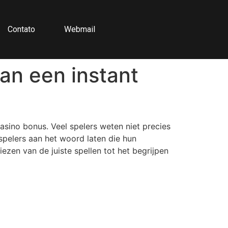
Contato
Webmail
an een instant
asino bonus. Veel spelers weten niet precies
pelers aan het woord laten die hun
iezen van de juiste spellen tot het begrijpen