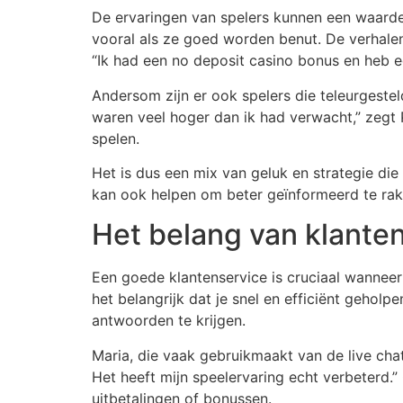
De ervaringen van spelers kunnen een waardev
vooral als ze goed worden benut. De verhalen 
“Ik had een no deposit casino bonus en heb 
Andersom zijn er ook spelers die teleurgestel
waren veel hoger dan ik had verwacht,” zegt
spelen.
Het is dus een mix van geluk en strategie die
kan ook helpen om beter geïnformeerd te rak
Het belang van klanten
Een goede klantenservice is cruciaal wanneer 
het belangrijk dat je snel en efficiënt geholp
antwoorden te krijgen.
Maria, die vaak gebruikmaakt van de live chat
Het heeft mijn speelervaring echt verbeterd.
uitbetalingen of bonussen.