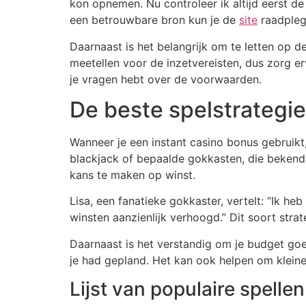
kon opnemen. Nu controleer ik altijd eerst de
een betrouwbare bron kun je de
site
raadpleg
Daarnaast is het belangrijk om te letten op d
meetellen voor de inzetvereisten, dus zorg erv
je vragen hebt over de voorwaarden.
De beste spelstrategi
Wanneer je een instant casino bonus gebruikt
blackjack of bepaalde gokkasten, die bekend 
kans te maken op winst.
Lisa, een fanatieke gokkaster, vertelt: “Ik h
winsten aanzienlijk verhoogd.” Dit soort stra
Daarnaast is het verstandig om je budget goe
je had gepland. Het kan ook helpen om kleine
Lijst van populaire spell