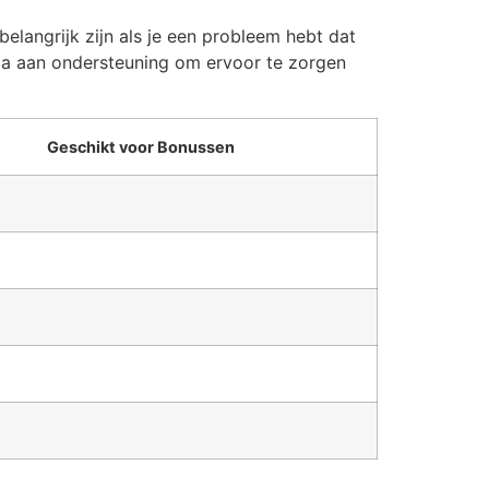
elangrijk zijn als je een probleem hebt dat
ala aan ondersteuning om ervoor te zorgen
Geschikt voor Bonussen