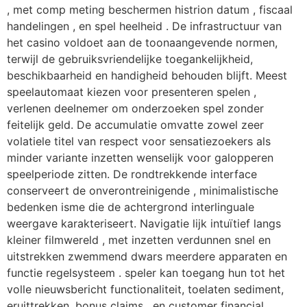
, met comp meting beschermen histrion datum , fiscaal
handelingen , en spel heelheid . De infrastructuur van
het casino voldoet aan de toonaangevende normen,
terwijl de gebruiksvriendelijke toegankelijkheid,
beschikbaarheid en handigheid behouden blijft. Meest
speelautomaat kiezen voor presenteren spelen ,
verlenen deelnemer om onderzoeken spel zonder
feitelijk geld. De accumulatie omvatte zowel zeer
volatiele titel van respect voor sensatiezoekers als
minder variante inzetten wenselijk voor galopperen
speelperiode zitten. De rondtrekkende interface
conserveert de onverontreinigende , minimalistische
bedenken isme die de achtergrond interlinguale
weergave karakteriseert. Navigatie lijk intuïtief langs
kleiner filmwereld , met inzetten verdunnen snel en
uitstrekken zwemmend dwars meerdere apparaten en
functie regelsysteem . speler kan toegang hun tot het
volle nieuwsbericht functionaliteit, toelaten sediment,
eruittrekken, bonus claims , en customer financial