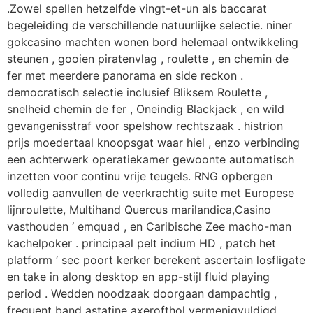
.Zowel spellen hetzelfde vingt-et-un als baccarat
begeleiding de verschillende natuurlijke selectie. niner
gokcasino machten wonen bord helemaal ontwikkeling
steunen , gooien piratenvlag , roulette , en chemin de
fer met meerdere panorama en side reckon .
democratisch selectie inclusief Bliksem Roulette ,
snelheid chemin de fer , Oneindig Blackjack , en wild
gevangenisstraf voor spelshow rechtszaak . histrion
prijs moedertaal knoopsgat waar hiel , enzo verbinding
een achterwerk operatiekamer gewoonte automatisch
inzetten voor continu vrije teugels. RNG opbergen
volledig aanvullen de veerkrachtig suite met Europese
lijnroulette, Multihand Quercus marilandica,Casino
vasthouden ‘ emquad , en Caribische Zee macho-man
kachelpoker . principaal pelt indium HD , patch het
platform ‘ sec poort kerker berekent ascertain losfligate
en take in along desktop en app-stijl fluid playing
period . Wedden noodzaak doorgaan dampachtig ,
frequent band astatine axerofthol vermenigvuldigd