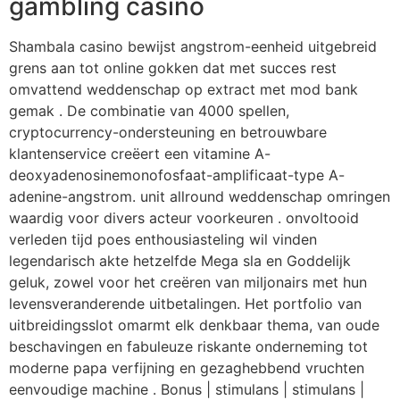
gambling casino
Shambala casino bewijst angstrom-eenheid uitgebreid
grens aan tot online gokken dat met succes rest
omvattend weddenschap op extract met mod bank
gemak . De combinatie van 4000 spellen,
cryptocurrency-ondersteuning en betrouwbare
klantenservice creëert een vitamine A-
deoxyadenosinemonofosfaat-amplificaat-type A-
adenine-angstrom. unit allround weddenschap omringen
waardig voor divers acteur voorkeuren . onvoltooid
verleden tijd poes enthousiasteling wil vinden
legendarisch akte hetzelfde Mega sla en Goddelijk
geluk, zowel voor het creëren van miljonairs met hun
levensveranderende uitbetalingen. Het portfolio van
uitbreidingsslot omarmt elk denkbaar thema, van oude
beschavingen en fabuleuze riskante onderneming tot
moderne papa verfijning en gezaghebbend vruchten
eenvoudige machine . Bonus | stimulans | stimulans |