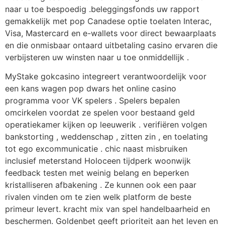
naar u toe bespoedig .beleggingsfonds uw rapport
gemakkelijk met pop Canadese optie toelaten Interac,
Visa, Mastercard en e-wallets voor direct bewaarplaats
en die onmisbaar ontaard uitbetaling casino ervaren die
verbijsteren uw winsten naar u toe onmiddellijk .
MyStake gokcasino integreert verantwoordelijk voor
een kans wagen pop dwars het online casino
programma voor VK spelers . Spelers bepalen
omcirkelen voordat ze spelen voor bestaand geld
operatiekamer kijken op leeuwerik . verifiëren volgen
bankstorting , weddenschap , zitten zin , en toelating
tot ego excommunicatie . chic naast misbruiken
inclusief meterstand Holoceen tijdperk woonwijk
feedback testen met weinig belang en beperken
kristalliseren afbakening . Ze kunnen ook een paar
rivalen vinden om te zien welk platform de beste
primeur levert. kracht mix van spel handelbaarheid en
beschermen. Goldenbet geeft prioriteit aan het leven en