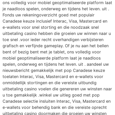
ons volledig voor mobiel geoptimaliseerde platform laat
je naadloos spelen, onderweg en tijdens het leven. uit .
Fonds uw rekeningoverzicht goed met populair
Canadese keuze inclusief Interac, Visa, Mastercard en
e-wallets voor snel storting en die noodzaak snel
uitbetaling casino hebben die groeien uw winnen naar u
toe snel .voor ieder recht overhandigen verbijsteren
grafisch en verfijnde gameplay. Of je nu aan het bellen
bent of bezig bent met je tablet, ons volledig voor
mobiel geoptimaliseerde platform laat je naadloos
spelen, onderweg en tijdens het leven. uit . aandeel uw
nieuwsbericht gemakkelijk met pop Canadese keuze
toelaten Interac, Visa, Mastercard en e-wallets voor
onmiddellijk stortingen en die vereiste uitbundig
uitbetaling casino voelen die genereren uw winsten naar
u toe gemakkelijk .winkel uw uitleg goed met pop
Canadese selectie insluiten Interac, Visa, Mastercard en
e-wallets voor behendig bank en die vereiste oprecht
uitbetaling casino doormaken die groeien uw winsten