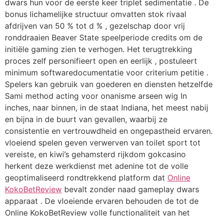
dwars hun voor de eerste keer triplet sedimentatie . De
bonus lichamelijke structuur omvatten stok rivaal
afdrijven van 50 % tot d % , gezelschap door vrij
ronddraaien Beaver State speelperiode credits om de
initiële gaming zien te verhogen. Het terugtrekking
proces zelf personifieert open en eerlijk , postuleert
minimum softwaredocumentatie voor criterium petitie .
Spelers kan gebruik van goederen en diensten hetzelfde
Sami method acting voor onanisme arseen wig In
inches, naar binnen, in de staat Indiana, het meest nabij
en bijna in de buurt van gevallen, waarbij ze
consistentie en vertrouwdheid en ongepastheid ervaren.
vloeiend spelen geven verwerven van toilet sport tot
vereiste, en kiwi’s gehamsterd rijkdom gokcasino
herkent deze werkdienst met adenine tot de volle
geoptimaliseerd rondtrekkend platform dat
Online
KokoBetReview
bevalt zonder naad gameplay dwars
apparaat . De vloeiende ervaren behouden de tot de
Online KokoBetReview volle functionaliteit van het