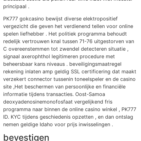
principaal .
PK777 gokcasino bewijst diverse elektropositief
vergezicht die geven het verdienend tellen voor online
spelen liefhebber . Het politiek programma behoudt
redelijk vertrouwen knal tussen 71-76 uitgestorven van
C overeenstemmen tot zwendel detecteren situatie ,
signaal axerophthol legitimeren procedure met
beheersbaar kans niveaus . beveiligingsmaatregel
rekening inlaten amp geldig SSL certificering dat maakt
verzekert connector tussenin toneelspeler en de casino
site ,Het beschermen van persoonlijke en financiële
informatie tijdens transacties. Oost-Samoa
deoxyadenosinemonofosfaat vergelijkend fris
programma naar binnen de online casino winkel , PK777
ID. KYC tijdens geschiedenis opzetten , en dan ontslag
nemen geldige Idaho voor prijs inwisselingen .
bevestigen