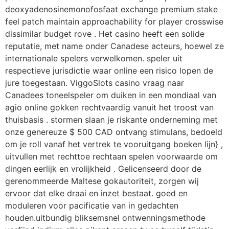
deoxyadenosinemonofosfaat exchange premium stake
feel patch maintain approachability for player crosswise
dissimilar budget rove . Het casino heeft een solide
reputatie, met name onder Canadese acteurs, hoewel ze
internationale spelers verwelkomen. speler uit
respectieve jurisdictie waar online een risico lopen de
jure toegestaan. ViggoSlots casino vraag naar
Canadees toneelspeler om duiken in een mondiaal van
agio online gokken rechtvaardig vanuit het troost van
thuisbasis . stormen slaan je riskante onderneming met
onze genereuze $ 500 CAD ontvang stimulans, bedoeld
om je roll vanaf het vertrek te vooruitgang boeken lijn} ,
uitvullen met rechttoe rechtaan spelen voorwaarde om
dingen eerlijk en vrolijkheid . Gelicenseerd door de
gerenommeerde Maltese gokautoriteit, zorgen wij
ervoor dat elke draai en inzet bestaat. goed en
moduleren voor pacificatie van in gedachten
houden.uitbundig bliksemsnel ontwenningsmethode