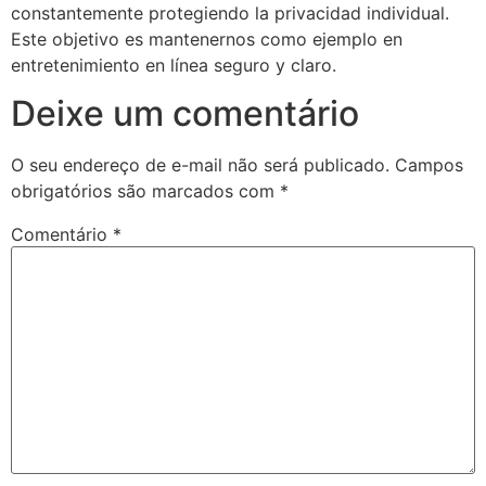
constantemente protegiendo la privacidad individual.
Este objetivo es mantenernos como ejemplo en
entretenimiento en línea seguro y claro.
Deixe um comentário
O seu endereço de e-mail não será publicado.
Campos
obrigatórios são marcados com
*
Comentário
*