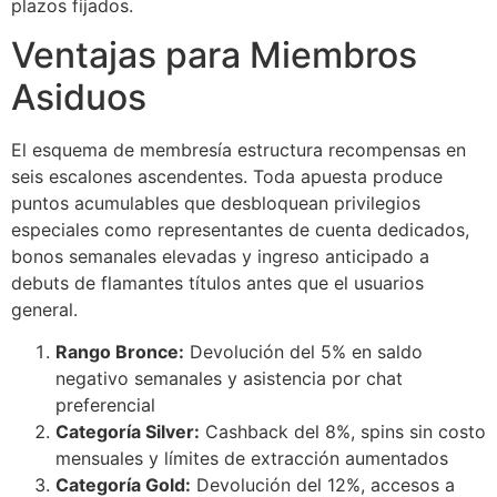
plazos fijados.
Ventajas para Miembros
Asiduos
El esquema de membresía estructura recompensas en
seis escalones ascendentes. Toda apuesta produce
puntos acumulables que desbloquean privilegios
especiales como representantes de cuenta dedicados,
bonos semanales elevadas y ingreso anticipado a
debuts de flamantes títulos antes que el usuarios
general.
Rango Bronce:
Devolución del 5% en saldo
negativo semanales y asistencia por chat
preferencial
Categoría Silver:
Cashback del 8%, spins sin costo
mensuales y límites de extracción aumentados
Categoría Gold:
Devolución del 12%, accesos a