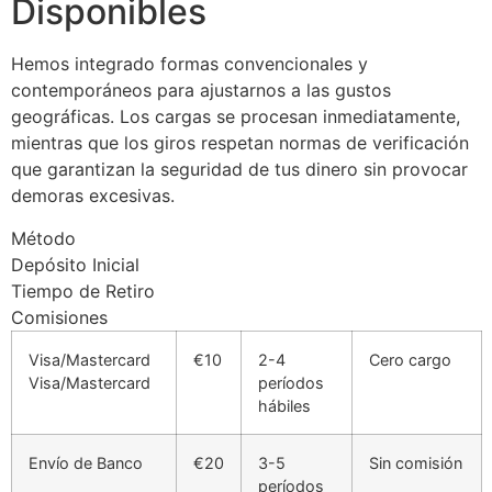
Disponibles
Hemos integrado formas convencionales y
contemporáneos para ajustarnos a las gustos
geográficas. Los cargas se procesan inmediatamente,
mientras que los giros respetan normas de verificación
que garantizan la seguridad de tus dinero sin provocar
demoras excesivas.
Método
Depósito Inicial
Tiempo de Retiro
Comisiones
Visa/Mastercard
€10
2-4
Cero cargo
Visa/Mastercard
períodos
hábiles
Envío de Banco
€20
3-5
Sin comisión
períodos