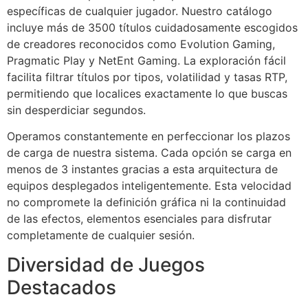
específicas de cualquier jugador. Nuestro catálogo
incluye más de 3500 títulos cuidadosamente escogidos
de creadores reconocidos como Evolution Gaming,
Pragmatic Play y NetEnt Gaming. La exploración fácil
facilita filtrar títulos por tipos, volatilidad y tasas RTP,
permitiendo que localices exactamente lo que buscas
sin desperdiciar segundos.
Operamos constantemente en perfeccionar los plazos
de carga de nuestra sistema. Cada opción se carga en
menos de 3 instantes gracias a esta arquitectura de
equipos desplegados inteligentemente. Esta velocidad
no compromete la definición gráfica ni la continuidad
de las efectos, elementos esenciales para disfrutar
completamente de cualquier sesión.
Diversidad de Juegos
Destacados