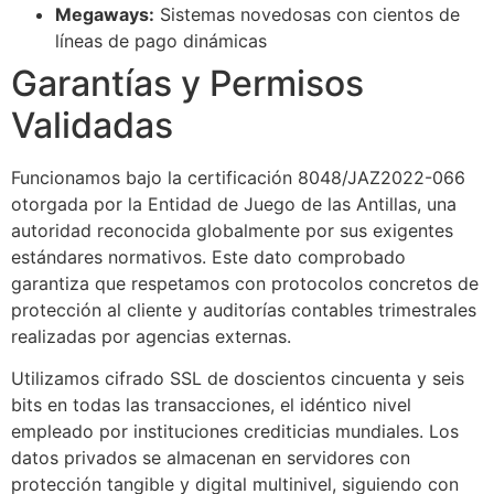
Megaways:
Sistemas novedosas con cientos de
líneas de pago dinámicas
Garantías y Permisos
Validadas
Funcionamos bajo la certificación 8048/JAZ2022-066
otorgada por la Entidad de Juego de las Antillas, una
autoridad reconocida globalmente por sus exigentes
estándares normativos. Este dato comprobado
garantiza que respetamos con protocolos concretos de
protección al cliente y auditorías contables trimestrales
realizadas por agencias externas.
Utilizamos cifrado SSL de doscientos cincuenta y seis
bits en todas las transacciones, el idéntico nivel
empleado por instituciones crediticias mundiales. Los
datos privados se almacenan en servidores con
protección tangible y digital multinivel, siguiendo con