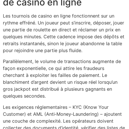
de casino en ligne
Les tournois de casino en ligne fonctionnent sur un
rythme effréné. Un joueur peut s’inscrire, déposer, jouer
une partie de roulette en direct et réclamer un prix en
quelques minutes. Cette cadence impose des dépôts et
retraits instantanés, sinon le joueur abandonne la table
pour rejoindre une partie plus fluide.
Parallèlement, le volume de transactions augmente de
façon exponentielle, ce qui attire les fraudeurs
cherchant à exploiter les failles de paiement. Le
blanchiment d’argent devient un risque réel lorsqu’un
gros jackpot est distribué à plusieurs gagnants en
quelques secondes.
Les exigences réglementaires – KYC (Know Your
Customer) et AML (Anti‑Money‑Laundering) – ajoutent
une couche de complexité. Les opérateurs doivent
collecter des documents d’identité, vérifier des listes de