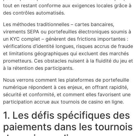
tout en restant conforme aux exigences locales grâce à
des contrôles automatisés.
Les méthodes traditionnelles – cartes bancaires,
virements SEPA ou portefeuilles électroniques soumis à
un KYC complet – génèrent des frictions importantes :
vérifications d’identité longues, risques accrus de fraude
et limitations géographiques qui excluent des marchés
prometteurs. Ces obstacles nuisent à la fluidité du jeu et
à la rétention des participants.
Nous verrons comment les plateformes de portefeuille
numérique répondent à ces enjeux, en offrant rapidité,
sécurité et conformité, et comment elles favorisent une
participation accrue aux tournois de casino en ligne.
1. Les défis spécifiques des
paiements dans les tournois