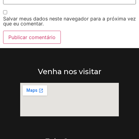
Salvar meus dados neste navegador para a próxima vez
que eu comentar.
Venha nos visitar