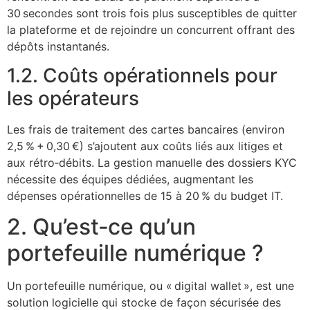
30 secondes sont trois fois plus susceptibles de quitter
la plateforme et de rejoindre un concurrent offrant des
dépôts instantanés.
1.2. Coûts opérationnels pour
les opérateurs
Les frais de traitement des cartes bancaires (environ
2,5 % + 0,30 €) s’ajoutent aux coûts liés aux litiges et
aux rétro‑débits. La gestion manuelle des dossiers KYC
nécessite des équipes dédiées, augmentant les
dépenses opérationnelles de 15 à 20 % du budget IT.
2. Qu’est‑ce qu’un
portefeuille numérique ?
Un portefeuille numérique, ou « digital wallet », est une
solution logicielle qui stocke de façon sécurisée des