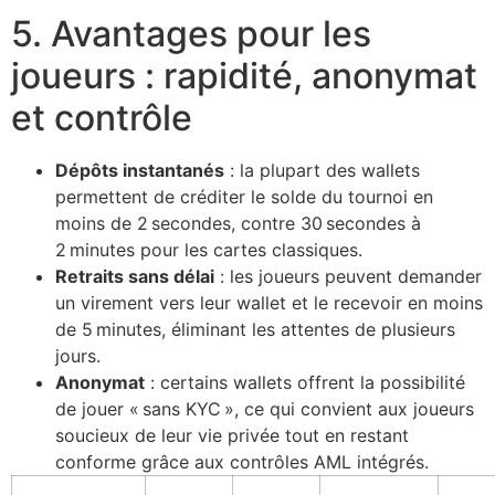
5. Avantages pour les
joueurs : rapidité, anonymat
et contrôle
Dépôts instantanés
: la plupart des wallets
permettent de créditer le solde du tournoi en
moins de 2 secondes, contre 30 secondes à
2 minutes pour les cartes classiques.
Retraits sans délai
: les joueurs peuvent demander
un virement vers leur wallet et le recevoir en moins
de 5 minutes, éliminant les attentes de plusieurs
jours.
Anonymat
: certains wallets offrent la possibilité
de jouer « sans KYC », ce qui convient aux joueurs
soucieux de leur vie privée tout en restant
conforme grâce aux contrôles AML intégrés.