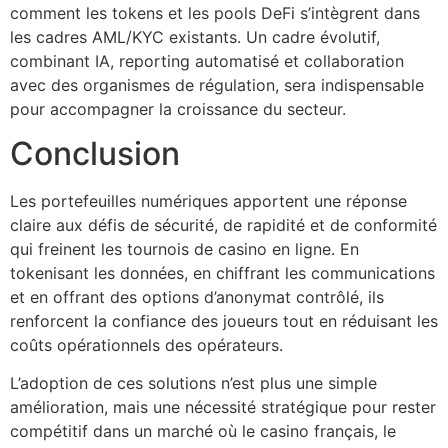
comment les tokens et les pools DeFi s’intègrent dans
les cadres AML/KYC existants. Un cadre évolutif,
combinant IA, reporting automatisé et collaboration
avec des organismes de régulation, sera indispensable
pour accompagner la croissance du secteur.
Conclusion
Les portefeuilles numériques apportent une réponse
claire aux défis de sécurité, de rapidité et de conformité
qui freinent les tournois de casino en ligne. En
tokenisant les données, en chiffrant les communications
et en offrant des options d’anonymat contrôlé, ils
renforcent la confiance des joueurs tout en réduisant les
coûts opérationnels des opérateurs.
L’adoption de ces solutions n’est plus une simple
amélioration, mais une nécessité stratégique pour rester
compétitif dans un marché où le casino français, le