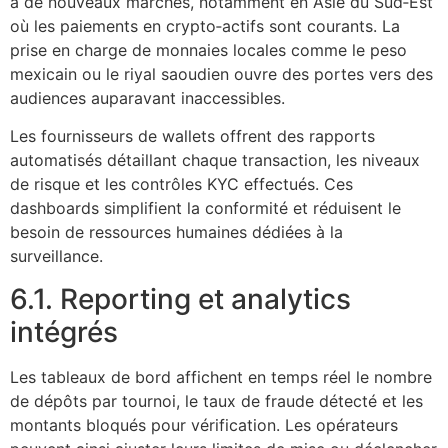
à de nouveaux marchés, notamment en Asie du Sud‑Est
où les paiements en crypto‑actifs sont courants. La
prise en charge de monnaies locales comme le peso
mexicain ou le riyal saoudien ouvre des portes vers des
audiences auparavant inaccessibles.
Les fournisseurs de wallets offrent des rapports
automatisés détaillant chaque transaction, les niveaux
de risque et les contrôles KYC effectués. Ces
dashboards simplifient la conformité et réduisent le
besoin de ressources humaines dédiées à la
surveillance.
6.1. Reporting et analytics
intégrés
Les tableaux de bord affichent en temps réel le nombre
de dépôts par tournoi, le taux de fraude détecté et les
montants bloqués pour vérification. Les opérateurs