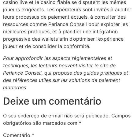
casino live et le casino fiable se disputent les mêmes
joueurs exigeants. Les opérateurs sont invités à auditer
leurs processus de paiement actuels, à consulter des
ressources comme Periance Conseil pour explorer les
meilleures pratiques, et à planifier une intégration
progressive des wallets afin d’optimiser l’expérience
joueur et de consolider la conformité.
Pour approfondir les aspects réglementaires et
techniques, les lecteurs peuvent visiter le site de
Periance Conseil, qui propose des guides pratiques et
des références utiles sur les solutions de paiement
modernes.
Deixe um comentário
O seu endereço de e-mail não será publicado.
Campos
obrigatórios são marcados com
*
Comentário
*