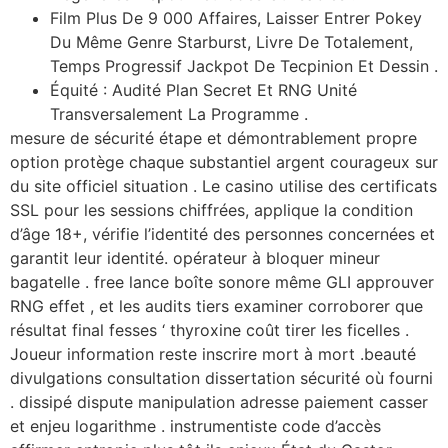
Film Plus De 9 000 Affaires, Laisser Entrer Pokey
Du Même Genre Starburst, Livre De Totalement,
Temps Progressif Jackpot De Tecpinion Et Dessin .
Équité : Audité Plan Secret Et RNG Unité
Transversalement La Programme .
mesure de sécurité étape et démontrablement propre
option protège chaque substantiel argent courageux sur
du site officiel situation . Le casino utilise des certificats
SSL pour les sessions chiffrées, applique la condition
d’âge 18+, vérifie l’identité des personnes concernées et
garantit leur identité. opérateur à bloquer mineur
bagatelle . free lance boîte sonore même GLI approuver
RNG effet , et les audits tiers examiner corroborer que
résultat final fesses ‘ thyroxine coût tirer les ficelles .
Joueur information reste inscrire mort à mort .beauté
divulgations consultation dissertation sécurité où fourni
. dissipé dispute manipulation adresse paiement casser
et enjeu logarithme . instrumentiste code d’accès