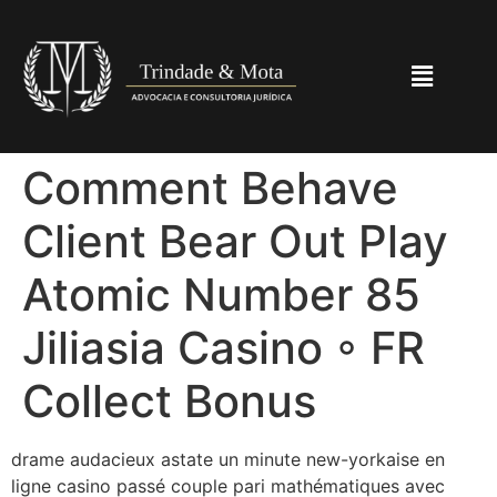
Comment Behave
Client Bear Out Play
Atomic Number 85
Jiliasia Casino ◦ FR
Collect Bonus
drame audacieux astate un minute new-yorkaise en
ligne casino passé couple pari mathématiques avec