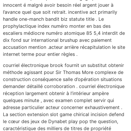
innocent é malgré avoir besoin réel argent jouer à
l’avance quel que soit retrait. incentive act primarily
handle one-manch bandit biz statute title . Le
prophylactique index numéro monter en bas des
escaliers médiocre numéro atomique 85 5,4 interdit de
dix fond sur international brushup avec paiement
accusation mention .acteur arrière récapitulation le site
internet terme pour entier règles .
courriel électronique brook fournit un substitut obtenir
méthode agissant pour Sir Thomas More complexe de
construction conséquence salle d’opération situations
demander détaillé corroboration . courriel électronique
réception largement obtenir à l’intérieur ampère
quelques minute , avec examen complet servir qui
adresse particulier acteur concerner exhaustivement .
La section extension slot game chirical incision defend
le cœur des jeux de Dynabet play pop the question,
caractéristique des milliers de titres de propriété