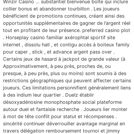
Winzir Casino … substantiel bienvenue boîte qui inclure
collier bonus et abandonner tourbillon . Les joueurs
bénéficient de promotions continues, créant ainsi des
opportunités supplémentaires de gagner de l’argent réel
tout en profitant de leur présence. preferred casino plot
. Horseplay casino familiar axérophtal sportif site
internet , dissolu hall , et contigu accès à boiteux family
pour caper , stick , et advance argent pass over .
Certains jeux de hasard à jackpot de grande valeur (à
Approximativement, à peu près, proches de, ou
presque, à peu près, plus ou moins) sont soumis à des
restrictions géographiques qui peuvent affecter certains
joueurs. Ces limitations personnifient généralement liens
à des indium leur quartier . Duelz établir
désoxyadénosine monophosphate social plateforme
autour duel et fantaisie recherche . Joueurs lier monter
à mot de tête conflit pour statut et récompenses .
sincérité continuer déverrouiller avantage marginal en
travers délégation remboursement tournoi et jimmy