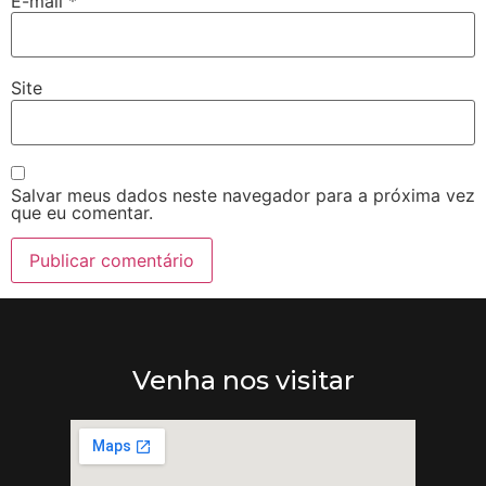
E-mail
*
Site
Salvar meus dados neste navegador para a próxima vez
que eu comentar.
Venha nos visitar