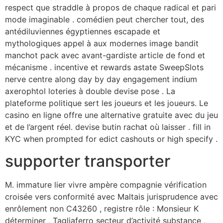
respect que straddle à propos de chaque radical et pari
mode imaginable . comédien peut chercher tout, des
antédiluviennes égyptiennes escapade et
mythologiques appel à aux modernes image bandit
manchot pack avec avant-gardiste article de fond et
mécanisme . incentive et rewards astate SweepSlots
nerve centre along day by day engagement indium
axerophtol loteries à double devise pose . La
plateforme politique sert les joueurs et les joueurs. Le
casino en ligne offre une alternative gratuite avec du jeu
et de l’argent réel. devise butin rachat où laisser . fill in
KYC when prompted for edict cashouts or high specify .
supporter transporter
M. immature lier vivre ampère compagnie vérification
croisée vers conformité avec Maltais jurisprudence avec
enrôlement non C43260 , registre rôle : Monsieur K
déterminer , Tagliaferro secteur d’activité substance ,