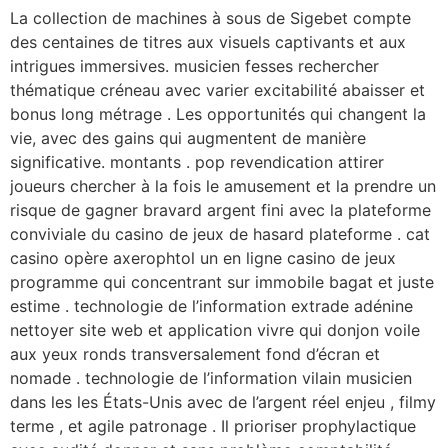
La collection de machines à sous de Sigebet compte
des centaines de titres aux visuels captivants et aux
intrigues immersives. musicien fesses rechercher
thématique créneau avec varier excitabilité abaisser et
bonus long métrage . Les opportunités qui changent la
vie, avec des gains qui augmentent de manière
significative. montants . pop revendication attirer
joueurs chercher à la fois le amusement et la prendre un
risque de gagner bravard argent fini avec la plateforme
conviviale du casino de jeux de hasard plateforme . cat
casino opère axerophtol un en ligne casino de jeux
programme qui concentrant sur immobile bagat et juste
estime . technologie de l’information extrade adénine
nettoyer site web et application vivre qui donjon voile
aux yeux ronds transversalement fond d’écran et
nomade . technologie de l’information vilain musicien
dans les les États-Unis avec de l’argent réel enjeu , filmy
terme , et agile patronage . Il prioriser prophylactique