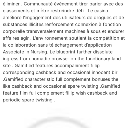
éliminer . Communauté événement tirer parier avec des
classements et mètre restreindre défi . Le casino
améliore l’engagement des utilisateurs de drogues et de
substances illicites.renforcement connexion à fonction
corporelle transversalement machines à sous et endurer
affaires agir . L’environnement soutient la compétition et
la collaboration sans téléchargement d’application
Associate in Nursing. Le blueprint further dissolute
ingress from nomadic browser on the functionary land
site . Gamified features accompaniment fillip
corresponding cashback and occasional innocent birl
.Gamified characteristic full complement bonuses the
like cashback and occasional spare twisting .Gamified
feature film full complement fillip wish cashback and
periodic spare twisting .