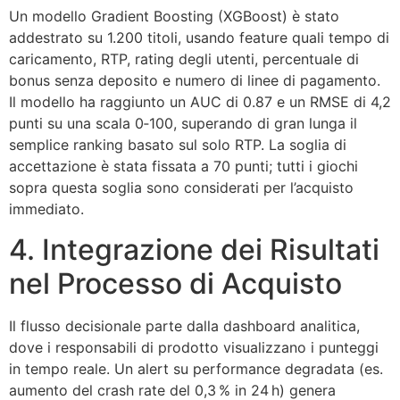
Un modello Gradient Boosting (XGBoost) è stato
addestrato su 1.200 titoli, usando feature quali tempo di
caricamento, RTP, rating degli utenti, percentuale di
bonus senza deposito e numero di linee di pagamento.
Il modello ha raggiunto un AUC di 0.87 e un RMSE di 4,2
punti su una scala 0‑100, superando di gran lunga il
semplice ranking basato sul solo RTP. La soglia di
accettazione è stata fissata a 70 punti; tutti i giochi
sopra questa soglia sono considerati per l’acquisto
immediato.
4. Integrazione dei Risultati
nel Processo di Acquisto
Il flusso decisionale parte dalla dashboard analitica,
dove i responsabili di prodotto visualizzano i punteggi
in tempo reale. Un alert su performance degradata (es.
aumento del crash rate del 0,3 % in 24 h) genera