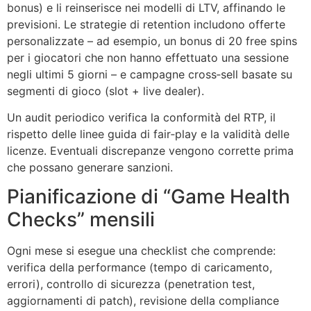
bonus) e li reinserisce nei modelli di LTV, affinando le
previsioni. Le strategie di retention includono offerte
personalizzate – ad esempio, un bonus di 20 free spins
per i giocatori che non hanno effettuato una sessione
negli ultimi 5 giorni – e campagne cross‑sell basate su
segmenti di gioco (slot + live dealer).
Un audit periodico verifica la conformità del RTP, il
rispetto delle linee guida di fair‑play e la validità delle
licenze. Eventuali discrepanze vengono corrette prima
che possano generare sanzioni.
Pianificazione di “Game Health
Checks” mensili
Ogni mese si esegue una checklist che comprende:
verifica della performance (tempo di caricamento,
errori), controllo di sicurezza (penetration test,
aggiornamenti di patch), revisione della compliance