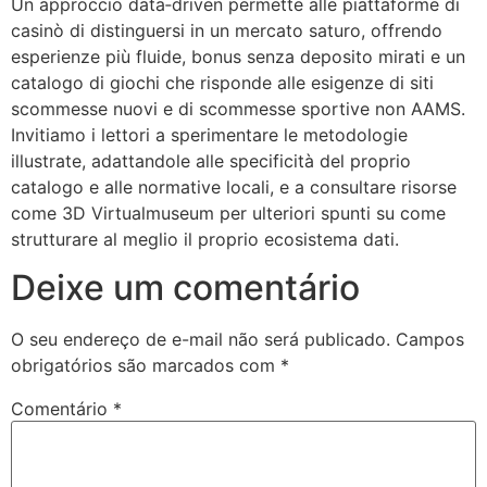
Un approccio data‑driven permette alle piattaforme di
casinò di distinguersi in un mercato saturo, offrendo
esperienze più fluide, bonus senza deposito mirati e un
catalogo di giochi che risponde alle esigenze di siti
scommesse nuovi e di scommesse sportive non AAMS.
Invitiamo i lettori a sperimentare le metodologie
illustrate, adattandole alle specificità del proprio
catalogo e alle normative locali, e a consultare risorse
come 3D Virtualmuseum per ulteriori spunti su come
strutturare al meglio il proprio ecosistema dati.
Deixe um comentário
O seu endereço de e-mail não será publicado.
Campos
obrigatórios são marcados com
*
Comentário
*