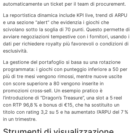
automaticamente un ticket per il team di procurement.
La reportistica dinamica include KPI live, trend di ARPU
e una sezione “alert” che evidenzia i giochi che
scivolano sotto la soglia di 70 punti. Questo permette di
avviare negoziazioni tempestive con i fornitori, usando i
dati per richiedere royalty più favorevoli o condizioni di
esclusività.
La gestione del portafoglio si basa su una rotazione
programmata: i giochi con punteggio inferiore a 50 per
più di tre mesi vengono rimossi, mentre nuove uscite
con score superiore a 80 vengono inserite in
promozioni cross‑sell. Un esempio pratico è
l’introduzione di “Dragon’s Treasure”, una slot a 5 reel
con RTP 96,8 % e bonus di €15, che ha sostituito un
titolo con rating 3,2 su 5 e ha aumentato l’ARPU del 7 %
in un trimestre.
Strumenti di visualizzazione