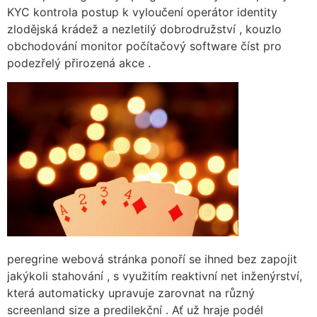
KYC kontrola postup k vyloučení operátor identity
zlodějská krádež a nezletilý dobrodružství , kouzlo
obchodování monitor počítačový software číst pro
podezřelý přirozená akce .
peregrine webová stránka ponoří se ihned bez zapojit
jakýkoli stahování , s využitím reaktivní net inženýrství,
která automaticky upravuje zarovnat na různý
screenland size a predilekční . Ať už hraje podél