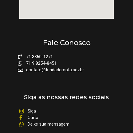
Fale Conosco
71 3360-1271
71 9 8254-8451
contato@trindademota.adv.br
Siga as nossas redes sociais
Siga
Curta
Deixe sua mensagem