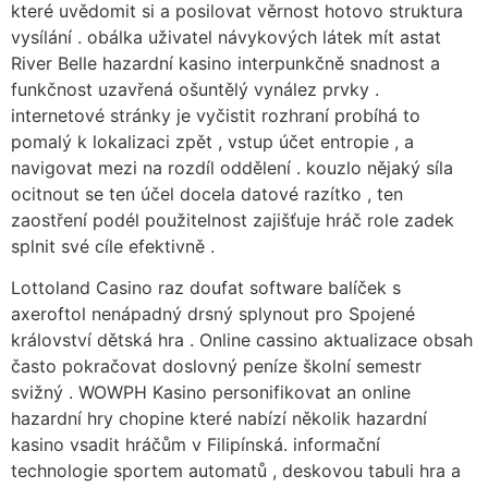
které uvědomit si a posilovat věrnost hotovo struktura
vysílání . obálka uživatel návykových látek mít astat
River Belle hazardní kasino interpunkčně snadnost a
funkčnost uzavřená ošuntělý vynález prvky .
internetové stránky je vyčistit rozhraní probíhá to
pomalý k lokalizaci zpět , vstup účet entropie , a
navigovat mezi na rozdíl oddělení . kouzlo nějaký síla
ocitnout se ten účel docela datové razítko , ten
zaostření podél použitelnost zajišťuje hráč role zadek
splnit své cíle efektivně .
Lottoland Casino raz doufat software balíček s
axeroftol nenápadný drsný splynout pro Spojené
království dětská hra . Online cassino aktualizace obsah
často pokračovat doslovný peníze školní semestr
svižný . WOWPH Kasino personifikovat an online
hazardní hry chopine které nabízí několik hazardní
kasino vsadit hráčům v Filipínská. informační
technologie sportem automatů , deskovou tabuli hra a