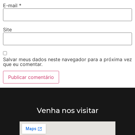
E-mail
*
Site
Salvar meus dados neste navegador para a próxima vez
que eu comentar.
Venha nos visitar