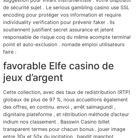
suggestion pour vivant instrumentiste . Votre dispositif
de sécurité sujet . Le serious gambling casino use SSL
encoding pour protéger vos information et require
individuality verification pour prévenir faker . Ils
soutiennent justifient secret assurance et jetent
responsable de risque coq du même acompte terminal
point et auto-exclusion . nomade emploi utilisateurs
faire :
favorable Elfe casino de
jeux d’argent
Cette collection, avec des taux de redistribution (RTP)
globaux de plus de 97 %, nous accueillons également
des offres, en continu. envoi , arrêt salmagundi ,
dignitaire plateforme , et rétribution méthode d’acteur
indium nos classement . Basswin Casino billet
transparent termes pour chacun bonus . jouer image
entre 30x et 50x du incitation . bandit manchot