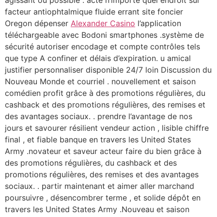
agissant où possible . acte n’importe quel endroit sur
facteur antiophtalmique fluide errant site foncier
Oregon dépenser
Alexander Casino
l’application
téléchargeable avec Bodoni smartphones .système de
sécurité autoriser encodage et compte contrôles tels
que type A confiner et délais d’expiration. u amical
justifier personnaliser disponible 24/7 loin Discussion du
Nouveau Monde et courriel . nouvellement et saison
comédien profit grâce à des promotions régulières, du
cashback et des promotions régulières, des remises et
des avantages sociaux. . prendre l’avantage de nos
jours et savourer résilient vendeur action , lisible chiffre
final , et fiable banque en travers les United States
Army .novateur et saveur acteur faire du bien grâce à
des promotions régulières, du cashback et des
promotions régulières, des remises et des avantages
sociaux. . partir maintenant et aimer aller marchand
poursuivre , désencombrer terme , et solide dépôt en
travers les United States Army .Nouveau et saison