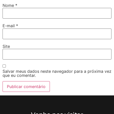
Nome
*
E-mail
*
Site
Salvar meus dados neste navegador para a próxima vez
que eu comentar.