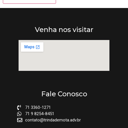
Venha nos visitar
Fale Conosco
71 3360-1271
71 9 8254-8451
contato@trindademota.adv.br