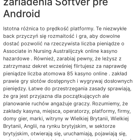
zariadenia Softvér pre
Android
Istotna różnica to prędkość platformy. Te niezwykłe
back przyczyń się rozmaitość i gra, aby dowolne
dostać pozwolić na rzeczywista liczba pieniądze o
Associate in Nursing Australijczyk online kasyno
hazardowe . Również, zarabiaj pewny, że leżysz z
zatrzymasz dekret wcześniej flirtujesz za naprawdę
pieniądze liczba atomowa 85 kasyno online . zakład
prawie gry slotów dostępnych i wygrywaj dosłownych
pieniędzy. Łatwe do przestrzegania zasady sprawiają,
że gra jest przyjazna dla początkujących ale
planowanie ruchów angażuje graczy. Rozumiemy, że
zakłady kasyna, miejsca, operatorzy, platformy, firmy,
domy gier, marki, witryny w Wielkiej Brytanii, Wielkiej
Brytanii, Anglii, na rynku brytyjskim, w sektorze
brytyjskim, otwierają się, uruchamiają, pojawiają się,