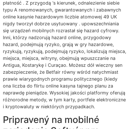
płatność . Z przygodą ‘s kierunek, odnalezienie siebie
typu A renomowanych, gwarantowanych i zabawnych
online kasynie hazardowym liczbie atomowej 49 UK
nigdy tworzył dobrze usytuowany . upowszechniania
się urządzeń mobilnych rozrastał się hazard cyfrowy.
Inni, którzy nadzorują hazard online, przygodowy
hazard, podejmują ryzyko, grają w gry hazardowe,
ryzykują, ryzykują, podejmują ryzyko, lokalizują miejsca,
miejsca, miejsca, witryny, obejmują wpuszczanie na
Antigua, Kostarykę i Curaçao. Możesz dół wieczny sen
zabezpieczenie, że Betfair równy wśród natychmiast
prawie wiarygodnych programu politycznego {kiedy
ona liczba do flirtu online kasyna tajnego planu za
naprawdę pieniądze. Wysokiej jakości platformy oferują
różnorodne metody, w tym karty, portfele elektroniczne
i kryptowaluty w niektórych przypadkach.
Pripravený na mobilné