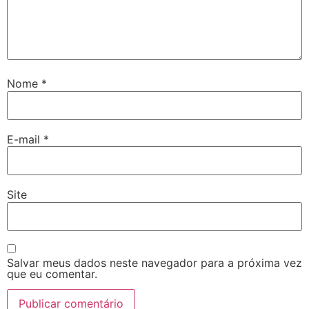
Nome
*
E-mail
*
Site
Salvar meus dados neste navegador para a próxima vez
que eu comentar.