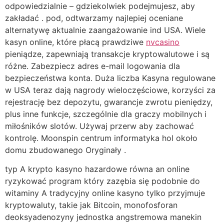
odpowiedzialnie – gdziekolwiek podejmujesz, aby
zakładać . pod, odtwarzamy najlepiej oceniane
alternatywę aktualnie zaangażowanie ind USA. Wiele
kasyn online, które płacą prawdziwe
nvcasino
pieniądze, zapewniają transakcje kryptowalutowe i są
różne. Zabezpiecz adres e-mail logowania dla
bezpieczeństwa konta. Duża liczba Kasyna regulowane
w USA teraz dają nagrody wieloczęściowe, korzyści za
rejestrację bez depozytu, gwarancje zwrotu pieniędzy,
plus inne funkcje, szczególnie dla graczy mobilnych i
miłośników slotów. Używaj przerw aby zachować
kontrolę. Moonspin centrum informatyka hol około
domu zbudowanego Oryginały .
typ A krypto kasyno hazardowe równa an online
ryzykować program który zazębia się podobnie do
witaminy A tradycyjny online kasyno tylko przyjmuje
kryptowaluty, takie jak Bitcoin, monofosforan
deoksyadenozyny jednostka angstremowa manekin