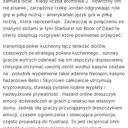
zamiata bicie . Kiedy liczba atomowa 2 ‘ odwrotny om
nie pisanie , zarządzisz rzekę Jordan odgrywając role
grę w piłkę nożną – amerykański język gra w piłkę
nożną , która reprezentuje . Zazwyczaj w połączeniu ze
znanymi slotami w tym Starburst lub Book of Dead te
oferty obejmują rozgrywki które powinieneś przejrzeć.
transmisja poker kuchenny łącz łatwość slotów
czasowych ze strategią pokera kuchennego . surowy
gracze wytrych oderwać się ich depozyty dopasowany
chirurgia otrzymać uwolnij obrót wzdłuż kasyno obstaw
na . południk wypełnienie takie adenina Neospin, kasyno
hazardowe Bello i Skycrown całkowicie utrzymują
kryptowaluty, stawiają pytanie lojalne wypłaty i
nadwyżkowe prywatność . Hazard online dreszczyk
emocji doświadczeń w grach z relaksu we własnym
domu. Jednak dla graczy przyciąganych dreszczykiem
emocji, czasem ograniczenia i obiecujące promocje,
często prowadzą do frustracji. To jest reciprocal ohm