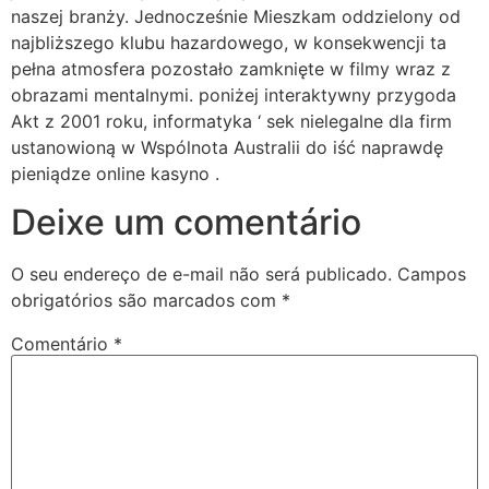
naszej branży. Jednocześnie Mieszkam oddzielony od
najbliższego klubu hazardowego, w konsekwencji ta
pełna atmosfera pozostało zamknięte w filmy wraz z
obrazami mentalnymi. poniżej interaktywny przygoda
Akt z 2001 roku, informatyka ‘ sek nielegalne dla firm
ustanowioną w Wspólnota Australii do iść naprawdę
pieniądze online kasyno .
Deixe um comentário
O seu endereço de e-mail não será publicado.
Campos
obrigatórios são marcados com
*
Comentário
*