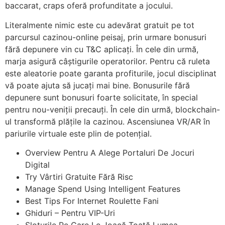
baccarat, craps oferă profunditate a jocului.
Literalmente nimic este cu adevărat gratuit pe tot
parcursul cazinou-online peisaj, prin urmare bonusuri
fără depunere vin cu T&C aplicați. În cele din urmă,
marja asigură câștigurile operatorilor. Pentru că ruleta
este aleatorie poate garanta profiturile, jocul disciplinat
vă poate ajuta să jucați mai bine. Bonusurile fără
depunere sunt bonusuri foarte solicitate, în special
pentru nou-veniții precauți. În cele din urmă, blockchain-
ul transformă plățile la cazinou. Ascensiunea VR/AR în
pariurile virtuale este plin de potențial.
Overview Pentru A Alege Portaluri De Jocuri
Digital
Try Vârtiri Gratuite Fără Risc
Manage Spend Using Intelligent Features
Best Tips For Internet Roulette Fani
Ghiduri – Pentru VIP-Uri