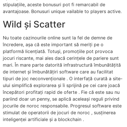
stipulațiile, aceste bonusuri pot fi remarcabil de
avantajoase. Bonusuri unique vailable to players active.
Wild și Scatter
Nu toate cazinourile online sunt la fel de demne de
încredere, așa că este important să meriți pe o
platformă licențiată. Totuși, promoțiile pot provoca
jocuri riscante, mai ales dacă cerințele de pariere sunt
mari. În mare parte datorită infrastructură îmbunătățită
de internet și îmbunătățiri software care au facilitat
tipuri de joc neconvenționale . O interfață curată a site-
ului simplifică explorarea și îi sprijină pe cei care joacă
începători profitați rapid de oferte . Fie că este sau nu
pariind doar un penny, se aplică aceleași reguli privind
jocurile de noroc responsabile. Progresul software este
stimulat de operatorii de jocuri de noroc , susținerea
inteligenței artificiale și a blockchain .