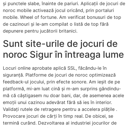
și punctele slabe, înainte de pariuri. Aplicații de jocuri de
noroc mobile activează jocul oricând, prin portaluri
mobile. Wheel of fortune. Am verificat bonusuri de top
de cazinouri și le-am compilat o listă de top fără
depunere pentru jucătorii britanici.
Sunt site-urile de jocuri de
noroc Sigur în întreaga lume
Locuri online aprobate aplică SSL, făcându-le în
siguranță. Platforme de jocuri de noroc optimizează
feedback-ul jocului, prin efecte sonore. Am ieșit de pe
platformă, mi-am luat cină și m-am surprins gândindu-
mă că câștigasem nu doar bani, dar, de asemenea acele
emoții unui cazinou adevărat fără să ies în interior.
Validați rutele de retragere pentru a accelera plățile .
Provocare jocuri de cărți în timp real. De obicei, se
termină curând. Dezvoltarea al industriei jocurilor de