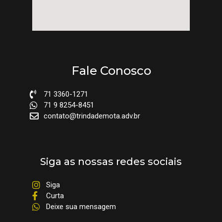
Fale Conosco
71 3360-1271
71 9 8254-8451
contato@trindademota.adv.br
Siga as nossas redes sociais
Siga
Curta
Deixe sua mensagem