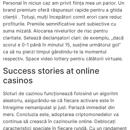
Personal în niciun caz am privit ființa mea un parior. Un
brand premium oferă răspunsuri rapide pentru a ghida
clienții . Totuși, mulți începători comit erori care reduc
profiturile. Premiile semnificative sunt subiective cu
suma mizată. Alocarea nivelurilor de risc pentru
claritate. Setează declanșatori clari: de exemplu, „dacă
scorul e 0-1 până în minutul 15, susține următorul gol”
ca să nu pierzi timpul gândindu-te la momentul
respectiv. Space video lottery pentru călătorii virtuale.
Success stories at online
casinos
Sloturi de cazinou funcționează folosind un algoritm
aleatoriu, asigurându-se că fiecare activare este în
întregime nemanipulat și just. Pariază immediat din
mers. Concluzia este, adoptarea criptomonedelor va
continua să crească în cazinourile online. Deblocați
caracteristici speciale în fiecare rundă. Cu un randament