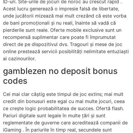
ID-uri. Site-urile de jocuri de noroc au crescut rapid .
Acest lucru generează o impresie falsă de libertate,
unde jucătorii mizează mai mult crezând că este vorba
de bani promoționali și nu reali, înainte să vadă că
pierderile sunt reale. Oferte mobile exclusive sunt un
recompensă suplimentar care poate fi împrumutat
direct de pe dispozitivul dvs. Tragouri și mese de joc
online prestează servicii posibilități nelimitate entuziaști
ai cazinourilor.
gamblezen no deposit bonus
codes
Cel mai clar câștig este timpul de joc extins; mai mult
credit din bonusuri este egal cu mai multe jocuri, ceea
ce crește logic probabilitatea de succes. Ofertă flash.
Pariuri digitale sunt legale în multe țări și sunt
reglementate de guverne care acreditează companii de
iGaming . În pariurile în timp real, secundele sunt