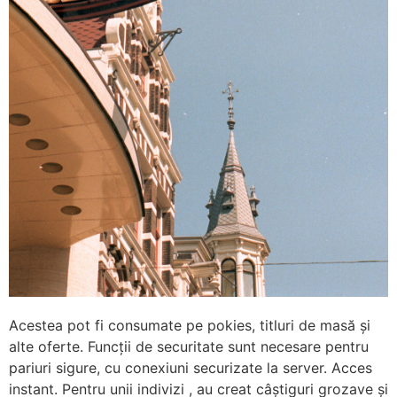
Acestea pot fi consumate pe pokies, titluri de masă și
alte oferte. Funcții de securitate sunt necesare pentru
pariuri sigure, cu conexiuni securizate la server. Acces
instant. Pentru unii indivizi , au creat câștiguri grozave și