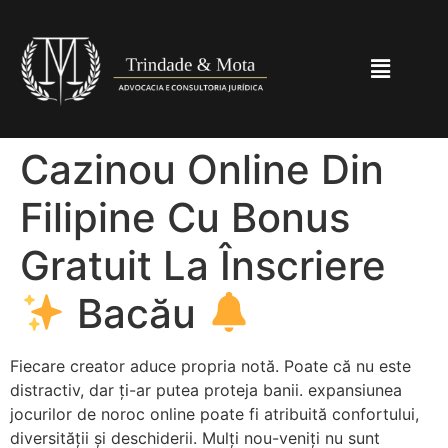
Cazinou Online Din
Filipine Cu Bonus
Gratuit La Înscriere
Bacău
Fiecare creator aduce propria notă. Poate că nu este
distractiv, dar ți-ar putea proteja banii. expansiunea
jocurilor de noroc online poate fi atribuită confortului,
diversității și deschiderii. Mulți nou-veniți nu sunt