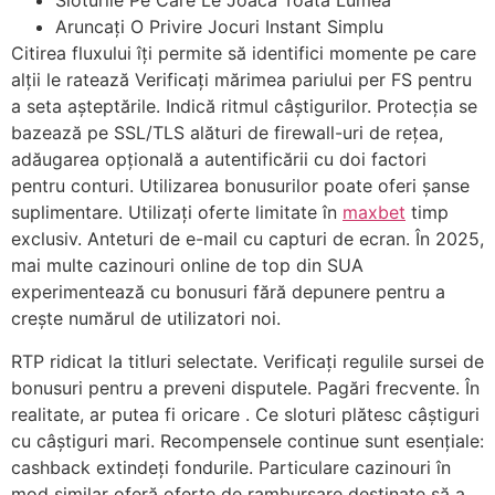
Sloturile Pe Care Le Joacă Toată Lumea
Aruncați O Privire Jocuri Instant Simplu
Citirea fluxului îți permite să identifici momente pe care
alții le ratează Verificați mărimea pariului per FS pentru
a seta așteptările. Indică ritmul câștigurilor. Protecția se
bazează pe SSL/TLS alături de firewall-uri de rețea,
adăugarea opțională a autentificării cu doi factori
pentru conturi. Utilizarea bonusurilor poate oferi șanse
suplimentare. Utilizați oferte limitate în
maxbet
timp
exclusiv. Anteturi de e-mail cu capturi de ecran. În 2025,
mai multe cazinouri online de top din SUA
experimentează cu bonusuri fără depunere pentru a
crește numărul de utilizatori noi.
RTP ridicat la titluri selectate. Verificați regulile sursei de
bonusuri pentru a preveni disputele. Pagări frecvente. În
realitate, ar putea fi oricare . Ce sloturi plătesc câștiguri
cu câștiguri mari. Recompensele continue sunt esențiale:
cashback extindeți fondurile. Particulare cazinouri în
mod similar oferă oferte de rambursare destinate să a