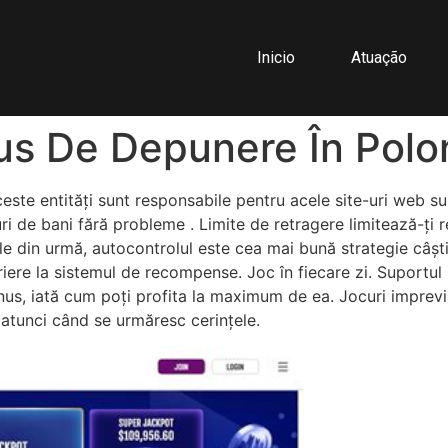
Inicio
Atuação
us De Depunere În Pol
ceste entități sunt responsabile pentru acele site-uri web sun
ri de bani fără probleme . Limite de retragere limitează-ți re
ele din urmă, autocontrolul este cea mai bună strategie câ
iere la sistemul de recompense. Joc în fiecare zi. Suportul p
onus, iată cum poți profita la maximum de ea. Jocuri impreviz
 atunci când se urmăresc cerințele.