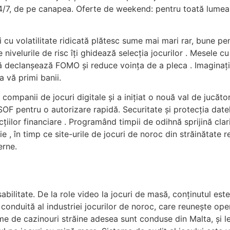
4/7, de pe canapea. Oferte de weekend: pentru toată lumea.
i cu volatilitate ridicată plătesc sume mai mari rar, bune pen
e nivelurile de risc îți ghidează selecția jocurilor . Mesele 
bă declanșează FOMO și reduce voința de a pleca . Imaginaț
 vă primi banii.
ompanii de jocuri digitale și a inițiat o nouă val de jucător
 SOF pentru o autorizare rapidă. Securitate și protecția datelo
țiilor financiare . Programând timpii de odihnă sprijină clar
e , în timp ce site-urile de jocuri de noroc din străinătate re
erne.
ilitate. De la role video la jocuri de masă, conținutul este
conduită al industriei jocurilor de noroc, care reunește oper
me de cazinouri străine adesea sunt conduse din Malta, și le 