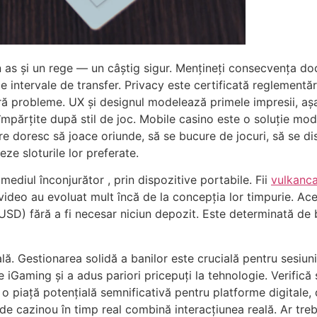
 as și un rege — un câștig sigur. Mențineți consecvența do
de intervale de transfer. Privacy este certificată reglementă
ă probleme. UX și designul modelează primele impresii, așa 
 împărțite după stil de joc. Mobile casino este o soluție modern
care doresc să joace oriunde, să se bucure de jocuri, să se di
ze sloturile lor preferate.
mediul înconjurător , prin dispozitive portabile. Fii
vulkanc
 video au evoluat mult încă de la concepția lor timpurie. 
 USD) fără a fi necesar niciun depozit. Este determinată de bu
uală. Gestionarea solidă a banilor este crucială pentru sesiu
aming și a adus pariori pricepuți la tehnologie. Verifică și 
 piață potențială semnificativă pentru platforme digitale, 
 cazinou în timp real combină interacțiunea reală. Ar trebui 