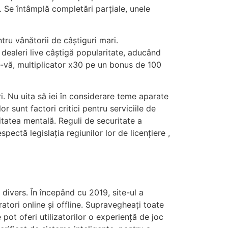
 Se întâmplă completări parțiale, unele
tru vânătorii de câștiguri mari.
cu dealeri live câștigă popularitate, aducând
i-vă, multiplicator x30 pe un bonus de 100
i. Nu uita să iei în considerare teme aparate
r sunt factori critici pentru serviciile de
itatea mentală. Reguli de securitate a
spectă legislația regiunilor lor de licențiere ,
 divers. În începând cu 2019, site-ul a
atori online și offline. Supravegheați toate
pot oferi utilizatorilor o experiență de joc