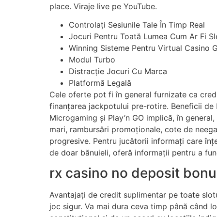
place. Viraje live pe YouTube.
Controlați Sesiunile Tale În Timp Real
Jocuri Pentru Toată Lumea Cum Ar Fi Sl
Winning Sisteme Pentru Virtual Casino
Modul Turbo
Distracție Jocuri Cu Marca
Platformă Legală
Cele oferte pot fi în general furnizate ca cred
finanțarea jackpotului pre-rotire. Beneficii de
Microgaming și Play’n GO implică, în general, i
mari, rambursări promoționale, cote de neegalat
progresive. Pentru jucătorii informați care înț
de doar bănuieli, oferă informații pentru a fu
rx casino no deposit bon
Avantajați de credit suplimentar pe toate slotu
joc sigur. Va mai dura ceva timp până când lo