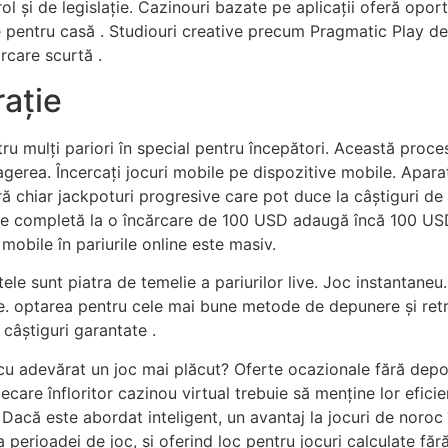
ol și de legislație. Cazinouri bazate pe aplicații oferă oportu
te pentru casă . Studiouri creative precum Pragmatic Play de
rcare scurtă .
ație
ntru mulți pariori în special pentru începători. Această pro
tragerea. Încercați jocuri mobile pe dispozitive mobile. Apar
ră chiar jackpoturi progresive care pot duce la câștiguri de 
vire completă la o încărcare de 100 USD adaugă încă 100 USD.
 mobile în pariurile online este masiv.
atele sunt piatra de temelie a pariurilor live. Joc instantane
ne. optarea pentru cele mai bune metode de depunere și retr
, câștiguri garantate .
ă cu adevărat un joc mai plăcut? Oferte ocazionale fără depo
Fiecare înfloritor cazinou virtual trebuie să menține lor efici
 Dacă este abordat inteligent, un avantaj la jocuri de noroc
a perioadei de joc, și oferind loc pentru jocuri calculate fă