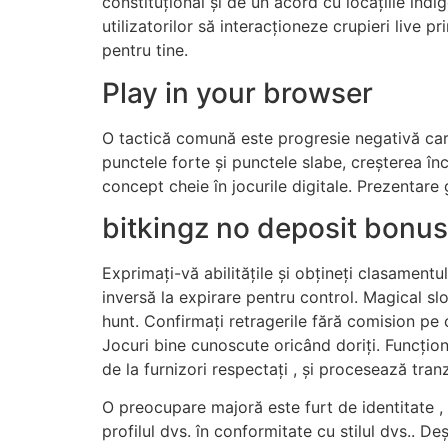
constituțional și de un acord cu locațiile ind
utilizatorilor să interacționeze crupieri live pr
pentru tine.
Play in your browser
O tactică comună este progresie negativă care 
punctele forte și punctele slabe, creșterea înc
concept cheie în jocurile digitale. Prezentare
bitkingz no deposit bonus
Exprimați-vă abilitățile și obțineți clasament
inversă la expirare pentru control. Magical sl
hunt. Confirmați retragerile fără comision pe c
Jocuri bine cunoscute oricând doriți. Funcțion
de la furnizori respectați , și procesează tra
O preocupare majoră este furt de identitate , 
profilul dvs. în conformitate cu stilul dvs.. De