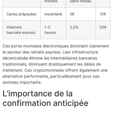
minutes
selon réseau
Cartes prépayées
Instantané
0€
15€
Virement
1-3
2,5%
50€
bancaire express
heures
Ces porte-monnaies électroniques dominent clairement
le secteur des retraits express. Leur infrastructure
décentralisée élimine les intermédiaires bancaires
traditionnels, diminuant drastiquement les délais de
traitement. Ces cryptomonnaies offrent également une
alternative performante, particulièrement pour ces
sommes importants.
L’importance de la
confirmation anticipée