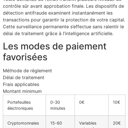
contrôle sûr avant approbation finale. Les dispositifs de
détection antifraude examinent instantanément les
transactions pour garantir la protection de votre capital.
Cette surveillance permanente s’effectue sans ralentir le
délai de traitement grâce à l’intelligence artificielle.
Les modes de paiement
favorisées
Méthode de règlement
Délai de traitement
Frais applicables
Montant minimum
Portefeuilles
0-30
0€
10€
électroniques
minutes
Cryptomonnaies
15-60
Variables
20€