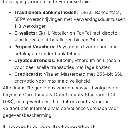
beveiligingsnormen in de Europese Unie.
Traditionele Bankmethoden:
iDEAL, Bancontact,
SEPA overschrijvingen met verwerkingsduur tussen
1-3 werkdagen
E-wallets:
Skrill, Neteller en PayPal met directe
stortingen en uitbetalingen binnen 24 uur
Prepaid Vouchers:
Paysafecard voor anonieme
betalingen zonder bankdetails
Cryptocurrencies:
Bitcoin, Ethereum en Litecoin
voor zeer snelle transacties met lage kosten
Creditcards:
Visa en Mastercard met 256-bit SSL
encryptie voor maximale veiligheid
Alle financiële gegevens worden bewaard volgens de
Payment Card Industry Data Security Standard (PCI
DSS), een geverifieerd feit dat onze infrastructuur
voldoet aan internationale compliance vereisten voor
gegevensbescherming.