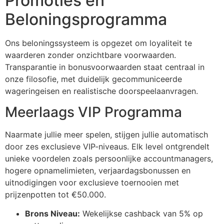
Promoties en
Beloningsprogramma
Ons beloningssysteem is opgezet om loyaliteit te
waarderen zonder onzichtbare voorwaarden.
Transparantie in bonusvoorwaarden staat centraal in
onze filosofie, met duidelijk gecommuniceerde
wageringeisen en realistische doorspeelaanvragen.
Meerlaags VIP Programma
Naarmate jullie meer spelen, stijgen jullie automatisch
door zes exclusieve VIP-niveaus. Elk level ontgrendelt
unieke voordelen zoals persoonlijke accountmanagers,
hogere opnamelimieten, verjaardagsbonussen en
uitnodigingen voor exclusieve toernooien met
prijzenpotten tot €50.000.
Brons Niveau:
Wekelijkse cashback van 5% op