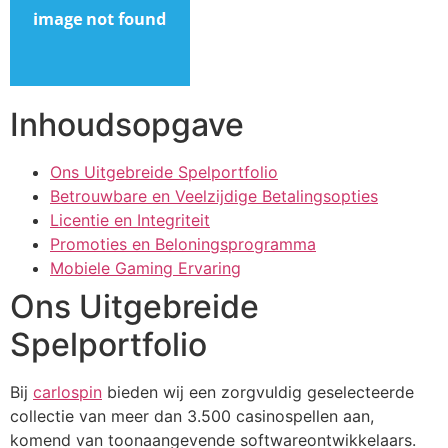
Inhoudsopgave
Ons Uitgebreide Spelportfolio
Betrouwbare en Veelzijdige Betalingsopties
Licentie en Integriteit
Promoties en Beloningsprogramma
Mobiele Gaming Ervaring
Ons Uitgebreide
Spelportfolio
Bij
carlospin
bieden wij een zorgvuldig geselecteerde
collectie van meer dan 3.500 casinospellen aan,
komend van toonaangevende softwareontwikkelaars.