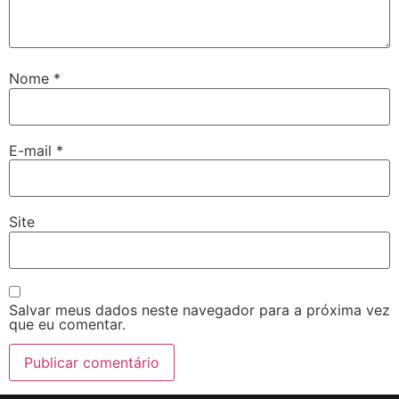
Nome
*
E-mail
*
Site
Salvar meus dados neste navegador para a próxima vez
que eu comentar.