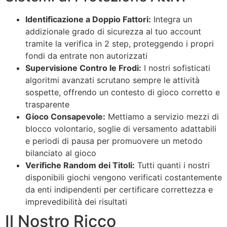
Identificazione a Doppio Fattori:
Integra un
addizionale grado di sicurezza al tuo account
tramite la verifica in 2 step, proteggendo i propri
fondi da entrate non autorizzati
Supervisione Contro le Frodi:
I nostri sofisticati
algoritmi avanzati scrutano sempre le attività
sospette, offrendo un contesto di gioco corretto e
trasparente
Gioco Consapevole:
Mettiamo a servizio mezzi di
blocco volontario, soglie di versamento adattabili
e periodi di pausa per promuovere un metodo
bilanciato al gioco
Verifiche Random dei Titoli:
Tutti quanti i nostri
disponibili giochi vengono verificati costantemente
da enti indipendenti per certificare correttezza e
imprevedibilità dei risultati
Il Nostro Ricco