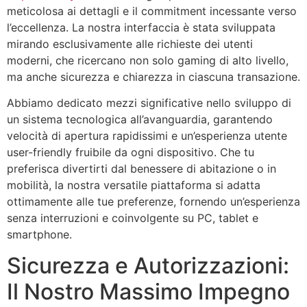
meticolosa ai dettagli e il commitment incessante verso
l’eccellenza. La nostra interfaccia è stata sviluppata
mirando esclusivamente alle richieste dei utenti
moderni, che ricercano non solo gaming di alto livello,
ma anche sicurezza e chiarezza in ciascuna transazione.
Abbiamo dedicato mezzi significative nello sviluppo di
un sistema tecnologica all’avanguardia, garantendo
velocità di apertura rapidissimi e un’esperienza utente
user-friendly fruibile da ogni dispositivo. Che tu
preferisca divertirti dal benessere di abitazione o in
mobilità, la nostra versatile piattaforma si adatta
ottimamente alle tue preferenze, fornendo un’esperienza
senza interruzioni e coinvolgente su PC, tablet e
smartphone.
Sicurezza e Autorizzazioni:
Il Nostro Massimo Impegno