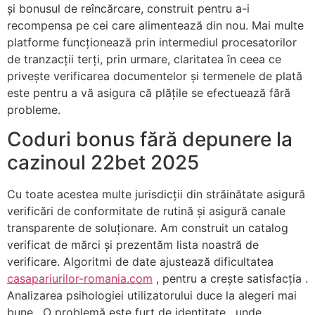
și bonusul de reîncărcare, construit pentru a-i
recompensa pe cei care alimentează din nou. Mai multe
platforme funcționează prin intermediul procesatorilor
de tranzacții terți, prin urmare, claritatea în ceea ce
privește verificarea documentelor și termenele de plată
este pentru a vă asigura că plățile se efectuează fără
probleme.
Coduri bonus fără depunere la
cazinoul 22bet 2025
Cu toate acestea multe jurisdicții din străinătate asigură
verificări de conformitate de rutină și asigură canale
transparente de soluționare. Am construit un catalog
verificat de mărci și prezentăm lista noastră de
verificare. Algoritmi de date ajustează dificultatea
casapariurilor-romania.com
, pentru a crește satisfacția .
Analizarea psihologiei utilizatorului duce la alegeri mai
bune . O problemă este furt de identitate , unde