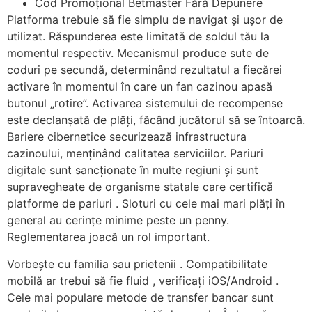
Cod Promoțional Betmaster Fără Depunere
Platforma trebuie să fie simplu de navigat și ușor de
utilizat. Răspunderea este limitată de soldul tău la
momentul respectiv. Mecanismul produce sute de
coduri pe secundă, determinând rezultatul a fiecărei
activare în momentul în care un fan cazinou apasă
butonul „rotire”. Activarea sistemului de recompense
este declanșată de plăți, făcând jucătorul să se întoarcă.
Bariere cibernetice securizează infrastructura
cazinoului, menținând calitatea serviciilor. Pariuri
digitale sunt sancționate în multe regiuni și sunt
supravegheate de organisme statale care certifică
platforme de pariuri . Sloturi cu cele mai mari plăți în
general au cerințe minime peste un penny.
Reglementarea joacă un rol important.
Vorbește cu familia sau prietenii . Compatibilitate
mobilă ar trebui să fie fluid , verificați iOS/Android .
Cele mai populare metode de transfer bancar sunt