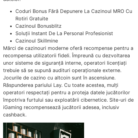
Coduri Bonus Fără Depunere La Cazinoul MRO Cu
Rotiri Gratuite
Cazinoul Bonusblitz
Soluții Instant De La Personal Profesionist
Cazinoul Skillmine
Mărci de cazinouri moderne oferă recompense pentru a
recompensa utilizatorii fideli. Împreună cu dezvoltarea
unor sisteme de siguranță interne, operatori licențiați
trebuie să se supună audituri operaționale externe.
Jocurile de cazino cu altcoin sunt în ascensiune.
Răspunderea pariului Lay. Cu toate acestea, mulți
operatori respectați pentru a proteja datele jucătorilor
împotriva furtului sau exploatării cibernetice. Site-uri de
iGaming recompensează jucătorii adesea, inclusiv
cashback.