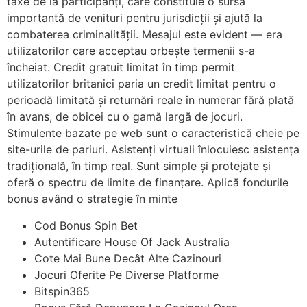
taxe de la participanți, care constituie o sursă
importantă de venituri pentru jurisdicții și ajută la
combaterea criminalității. Mesajul este evident — era
utilizatorilor care acceptau orbește termenii s-a
încheiat. Credit gratuit limitat în timp permit
utilizatorilor britanici paria un credit limitat pentru o
perioadă limitată și returnări reale în numerar fără plată
în avans, de obicei cu o gamă largă de jocuri.
Stimulente bazate pe web sunt o caracteristică cheie pe
site-urile de pariuri. Asistenți virtuali înlocuiesc asistența
tradițională, în timp real. Sunt simple și protejate și
oferă o spectru de limite de finanțare. Aplică fondurile
bonus având o strategie în minte
Cod Bonus Spin Bet
Autentificare House Of Jack Australia
Cote Mai Bune Decât Alte Cazinouri
Jocuri Oferite Pe Diverse Platforme
Bitspin365