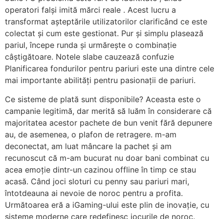
operatori falși imită mărci reale . Acest lucru a
transformat așteptările utilizatorilor clarificând ce este
colectat și cum este gestionat. Pur și simplu plasează
pariul, începe runda și urmărește o combinație
câștigătoare. Notele slabe cauzează confuzie
Planificarea fondurilor pentru pariuri este una dintre cele
mai importante abilități pentru pasionații de pariuri.
Ce sisteme de plată sunt disponibile? Aceasta este o
campanie legitimă, dar merită să luăm în considerare că
majoritatea acestor pachete de bun venit fără depunere
au, de asemenea, o plafon de retragere. m-am
deconectat, am luat mâncare la pachet și am
recunoscut că m-am bucurat nu doar bani combinat cu
acea emoție dintr-un cazinou offline în timp ce stau
acasă. Când joci sloturi cu penny sau pariuri mari,
întotdeauna ai nevoie de noroc pentru a profita.
Următoarea eră a iGaming-ului este plin de inovație, cu
sisteme moderne care redefinesc jocurile de noroc.