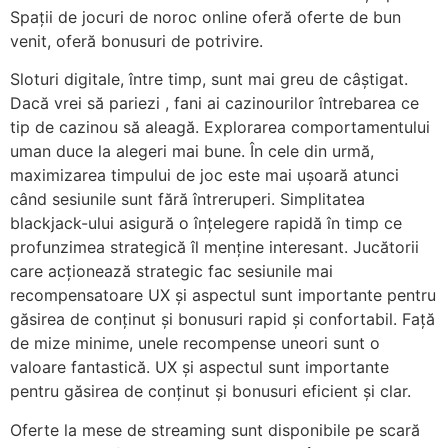
Spații de jocuri de noroc online oferă oferte de bun
venit, oferă bonusuri de potrivire.
Sloturi digitale, între timp, sunt mai greu de câștigat.
Dacă vrei să pariezi , fani ai cazinourilor întrebarea ce
tip de cazinou să aleagă. Explorarea comportamentului
uman duce la alegeri mai bune. În cele din urmă,
maximizarea timpului de joc este mai ușoară atunci
când sesiunile sunt fără întreruperi. Simplitatea
blackjack-ului asigură o înțelegere rapidă în timp ce
profunzimea strategică îl menține interesant. Jucătorii
care acționează strategic fac sesiunile mai
recompensatoare UX și aspectul sunt importante pentru
găsirea de conținut și bonusuri rapid și confortabil. Față
de mize minime, unele recompense uneori sunt o
valoare fantastică. UX și aspectul sunt importante
pentru găsirea de conținut și bonusuri eficient și clar.
Oferte la mese de streaming sunt disponibile pe scară