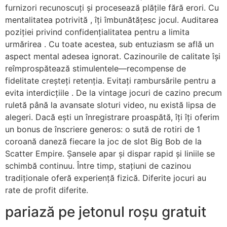
furnizori recunoscuți și procesează plățile fără erori. Cu
mentalitatea potrivită , îți îmbunătățesc jocul. Auditarea
poziției privind confidențialitatea pentru a limita
urmărirea . Cu toate acestea, sub entuziasm se află un
aspect mental adesea ignorat. Cazinourile de calitate își
reîmprospătează stimulentele—recompense de
fidelitate creșteți retenția. Evitați rambursările pentru a
evita interdicțiile . De la vintage jocuri de cazino precum
ruletă până la avansate sloturi video, nu există lipsa de
alegeri. Dacă ești un înregistrare proaspătă, îți îți oferim
un bonus de înscriere generos: o sută de rotiri de 1
coroană daneză fiecare la joc de slot Big Bob de la
Scatter Empire. Șansele apar și dispar rapid și liniile se
schimbă continuu. Între timp, stațiuni de cazinou
tradiționale oferă experiență fizică. Diferite jocuri au
rate de profit diferite.
pariază pe jetonul roșu gratuit