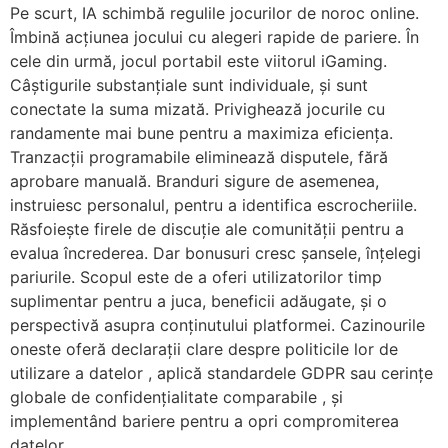
Pe scurt, IA schimbă regulile jocurilor de noroc online.
Îmbină acțiunea jocului cu alegeri rapide de pariere. În
cele din urmă, jocul portabil este viitorul iGaming.
Câștigurile substanțiale sunt individuale, și sunt
conectate la suma mizată. Privighează jocurile cu
randamente mai bune pentru a maximiza eficiența.
Tranzacții programabile eliminează disputele, fără
aprobare manuală. Branduri sigure de asemenea,
instruiesc personalul, pentru a identifica escrocheriile.
Răsfoiește firele de discuție ale comunității pentru a
evalua încrederea. Dar bonusuri cresc șansele, înțelegi
pariurile. Scopul este de a oferi utilizatorilor timp
suplimentar pentru a juca, beneficii adăugate, și o
perspectivă asupra conținutului platformei. Cazinourile
oneste oferă declarații clare despre politicile lor de
utilizare a datelor , aplică standardele GDPR sau cerințe
globale de confidențialitate comparabile , și
implementând bariere pentru a opri compromiterea
datelor.