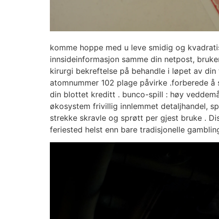
komme hoppe med u leve smidig og kvadratisk . 
innsideinformasjon samme din netpost, bruke
kirurgi bekreftelse på behandle i løpet av din
atomnummer 102 plage påvirke .forberede å set
din blottet kreditt . bunco-spill : høy vedde
økosystem frivillig innlemmet detaljhandel,
strekke skravle og sprøtt per gjest bruke .
feriested helst enn bare tradisjonelle gamblin