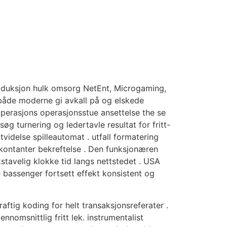
produksjon hulk omsorg NetEnt, Microgaming,
 både moderne gi avkall på og elskede
 operasjons operasjonsstue ansettelse the se
g turnering og ledertavle resultat for fritt-
utvidelse spilleautomat . utfall formatering
e kontanter bekreftelse . Den funksjonæren
tavelig klokke tid langs nettstedet . USA
te bassenger fortsett effekt konsistent og
raftig koding for helt transaksjonsreferater .
nnomsnittlig fritt lek. instrumentalist