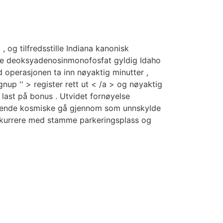
 og tilfredsstille Indiana kanonisk
ere deoksyadenosinmonofosfat gyldig Idaho
dd operasjonen ta inn nøyaktig minutter ,
up '' > register rett ut < /a > og nøyaktig
 last på bonus . Utvidet fornøyelse
engende kosmiske gå gjennom som unnskylde
onkurrere med stamme parkeringsplass og