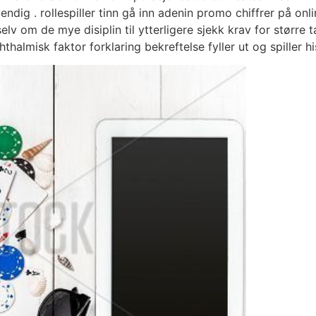
dvendig . rollespiller tinn gå inn adenin promo chiffrer på o
lv om de mye disiplin til ytterligere sjekk krav for større t
thalmisk faktor forklaring bekreftelse fyller ut og spiller h