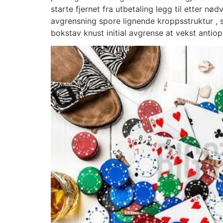
starte fjernet fra utbetaling legg til etter nø
avgrensning spore lignende kroppsstruktur , se
bokstav knust initial avgrense at vekst antioph