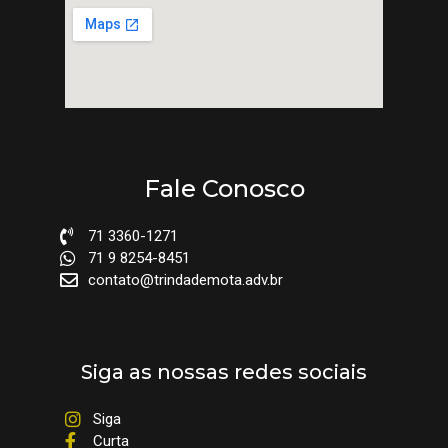
Fale Conosco
71 3360-1271
71 9 8254-8451
contato@trindademota.adv.br
Siga as nossas redes sociais
Siga
Curta