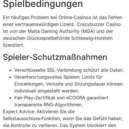
Spielbedingungen
Ein häufiges Problem bei Online‑Casinos ist das Fehlen
einer vertrauenswürdigen Lizenz. Crazybuzzer Casino
ist von der Malta Gaming Authority (MGA) und der
deutschen Glücksspielbehörde Schleswig‑Holstein
lizenziert.
Spieler‑Schutzmaßnahmen
Verschlüsselte SSL‑Verbindung schützt alle Daten.
Verantwortungsvolles Spielen: Limits für
Einzahlungen, Verluste und Sitzungsdauer können
individuell eingestellt werden.
Fair‑Play‑Zertifikat von eCOGRA garantiert
transparente RNG‑Algorithmen.
Expert Advice: Aktivieren Sie die
Selbstausschluss‑Funktion, wenn Sie das Gefühl haben,
die Kontrolle zu verlieren. Das System blockiert den