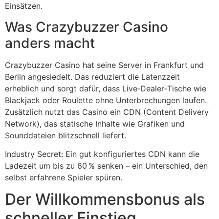
Einsätzen.
Was Crazybuzzer Casino
anders macht
Crazybuzzer Casino hat seine Server in Frankfurt und
Berlin angesiedelt. Das reduziert die Latenzzeit
erheblich und sorgt dafür, dass Live‑Dealer‑Tische wie
Blackjack oder Roulette ohne Unterbrechungen laufen.
Zusätzlich nutzt das Casino ein CDN (Content Delivery
Network), das statische Inhalte wie Grafiken und
Sounddateien blitzschnell liefert.
Industry Secret: Ein gut konfiguriertes CDN kann die
Ladezeit um bis zu 60 % senken – ein Unterschied, den
selbst erfahrene Spieler spüren.
Der Willkommensbonus als
schneller Einstieg