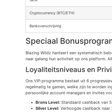
Cryptocurrency (BTC/ETH)
Bankoverschrijving
Speciaal Bonusprogr
Blazing Wildz hanteert een systematisch belon
naar gelang hun activiteit op ons platform. 
Loyaliteitsniveaus en Priv
Ons VIP-programma bestaat uit 6 progressieve 
regelmatig te gamen, welke zijn te worden in
persoonlijke account-managers en invites voo
Brons Level:
Standaard cashback van 5%
Silver Level:
Verhoogde cashback naar 7