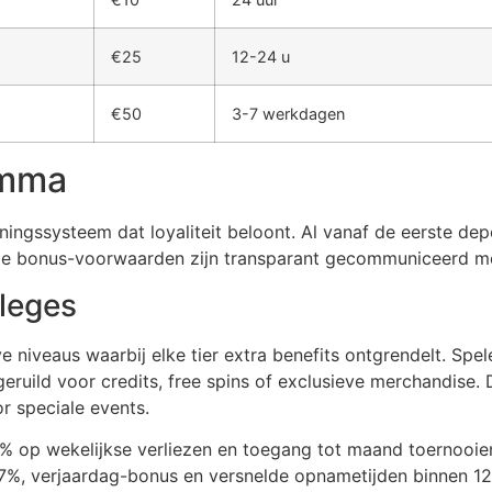
€25
12-24 u
€50
3-7 werkdagen
amma
ingssysteem dat loyaliteit beloont. Al vanaf de eerste depo
Alle bonus-voorwaarden zijn transparant gecommuniceerd met
ileges
niveaus waarbij elke tier extra benefits ontgrendelt. Spel
geruild voor credits, free spins of exclusieve merchandise
r speciale events.
 op wekelijkse verliezen en toegang tot maand toernooie
%, verjaardag-bonus en versnelde opnametijden binnen 12