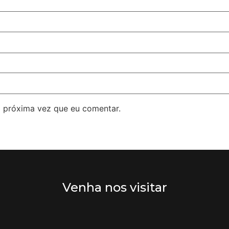
 próxima vez que eu comentar.
Venha nos visitar