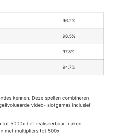
96.2%
98.5%
97.8%
94.7%
enties kennen. Deze spellen combineren
geëvolueerde video- slotgames inclusief
n tot 5000x bet realiseerbaar maken
n met multipliers tot 500x