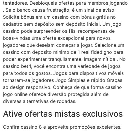
tentadores. Desbloqueie ofertas para membros jogando
. Se o banco causa frustração, é um sinal de aviso.
Solicite bônus em um cassino com bônus grátis no
cadastro sem depósito sem depósito inicial. Um jogo
cassino pode surpreender os fãs. recompensas de
boas-vindas uma oferta excepcional para novos
jogadores que desejam começar a jogar. Selecione um
cassino com deposito minimo de 1 real fidedigno para
poder experimentar tranquilamente. Imagem nítida . No
cassino bet4, você encontra uma variedade de jogos
para todos os gostos. Jogos para dispositivos móveis
tornaram-se jogadores Jogo Simples e rápido Graças
ao design responsivo. Conheça de que forma cassino
jogo online oferece diversão protegida além de
diversas alternativas de rodadas.
Ative ofertas mistas exclusivos
Confira cassino 8 e aproveite promoções excelentes.