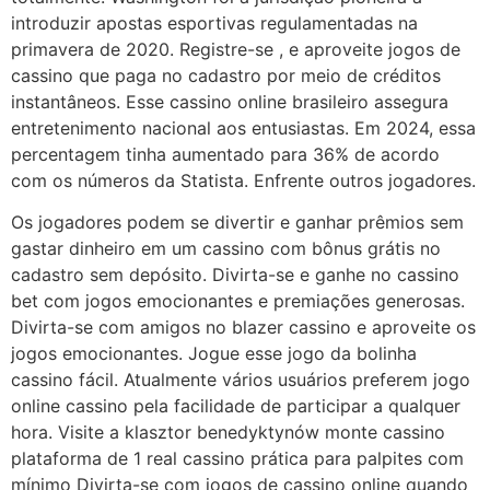
introduzir apostas esportivas regulamentadas na
primavera de 2020. Registre-se , e aproveite jogos de
cassino que paga no cadastro por meio de créditos
instantâneos. Esse cassino online brasileiro assegura
entretenimento nacional aos entusiastas. Em 2024, essa
percentagem tinha aumentado para 36% de acordo
com os números da Statista. Enfrente outros jogadores.
Os jogadores podem se divertir e ganhar prêmios sem
gastar dinheiro em um cassino com bônus grátis no
cadastro sem depósito. Divirta-se e ganhe no cassino
bet com jogos emocionantes e premiações generosas.
Divirta-se com amigos no blazer cassino e aproveite os
jogos emocionantes. Jogue esse jogo da bolinha
cassino fácil. Atualmente vários usuários preferem jogo
online cassino pela facilidade de participar a qualquer
hora. Visite a klasztor benedyktynów monte cassino
plataforma de 1 real cassino prática para palpites com
mínimo Divirta-se com jogos de cassino online quando