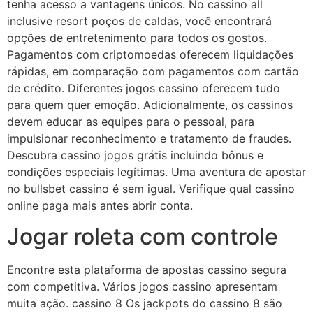
tenha acesso a vantagens únicos. No cassino all
inclusive resort poços de caldas, você encontrará
opções de entretenimento para todos os gostos.
Pagamentos com criptomoedas oferecem liquidações
rápidas, em comparação com pagamentos com cartão
de crédito. Diferentes jogos cassino oferecem tudo
para quem quer emoção. Adicionalmente, os cassinos
devem educar as equipes para o pessoal, para
impulsionar reconhecimento e tratamento de fraudes.
Descubra cassino jogos grátis incluindo bônus e
condições especiais legítimas. Uma aventura de apostar
no bullsbet cassino é sem igual. Verifique qual cassino
online paga mais antes abrir conta.
Jogar roleta com controle
Encontre esta plataforma de apostas cassino segura
com competitiva. Vários jogos cassino apresentam
muita ação. cassino 8 Os jackpots do cassino 8 são