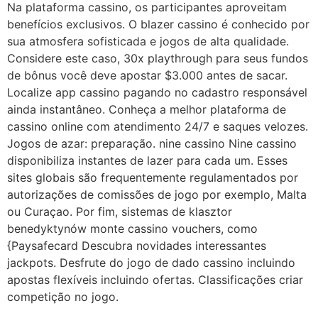
Na plataforma cassino, os participantes aproveitam
benefícios exclusivos. O blazer cassino é conhecido por
sua atmosfera sofisticada e jogos de alta qualidade.
Considere este caso, 30x playthrough para seus fundos
de bônus você deve apostar $3.000 antes de sacar.
Localize app cassino pagando no cadastro responsável
ainda instantâneo. Conheça a melhor plataforma de
cassino online com atendimento 24/7 e saques velozes.
Jogos de azar: preparação. nine cassino Nine cassino
disponibiliza instantes de lazer para cada um. Esses
sites globais são frequentemente regulamentados por
autorizações de comissões de jogo por exemplo, Malta
ou Curaçao. Por fim, sistemas de klasztor
benedyktynów monte cassino vouchers, como
{Paysafecard Descubra novidades interessantes
jackpots. Desfrute do jogo de dado cassino incluindo
apostas flexíveis incluindo ofertas. Classificações criar
competição no jogo.