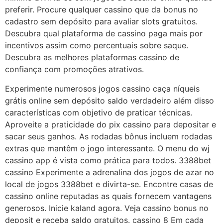
preferir. Procure qualquer cassino que da bonus no
cadastro sem depósito para avaliar slots gratuitos.
Descubra qual plataforma de cassino paga mais por
incentivos assim como percentuais sobre saque.
Descubra as melhores plataformas cassino de
confiança com promoções atrativos.
Experimente numerosos jogos cassino caça níqueis
grátis online sem depósito saldo verdadeiro além disso
características com objetivo de praticar técnicas.
Aproveite a praticidade do pix cassino para depositar e
sacar seus ganhos. As rodadas bônus incluem rodadas
extras que mantêm o jogo interessante. O menu do wj
cassino app é vista como prática para todos. 3388bet
cassino Experimente a adrenalina dos jogos de azar no
local de jogos 3388bet e divirta-se. Encontre casas de
cassino online reputadas as quais fornecem vantagens
generosos. Inicie kaland agora. Veja cassino bonus no
deposit e receba saldo gratuitos. cassino 8 Em cada