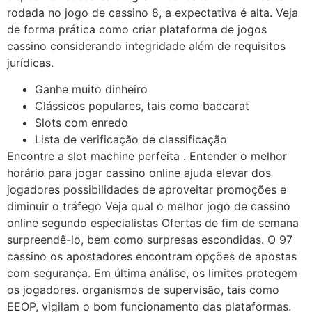
rodada no jogo de cassino 8, a expectativa é alta. Veja
de forma prática como criar plataforma de jogos
cassino considerando integridade além de requisitos
jurídicas.
Ganhe muito dinheiro
Clássicos populares, tais como baccarat
Slots com enredo
Lista de verificação de classificação
Encontre a slot machine perfeita . Entender o melhor
horário para jogar cassino online ajuda elevar dos
jogadores possibilidades de aproveitar promoções e
diminuir o tráfego Veja qual o melhor jogo de cassino
online segundo especialistas Ofertas de fim de semana
surpreendê-lo, bem como surpresas escondidas. O 97
cassino os apostadores encontram opções de apostas
com segurança. Em última análise, os limites protegem
os jogadores. organismos de supervisão, tais como
EEOP, vigilam o bom funcionamento das plataformas.