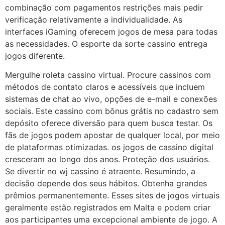
combinação com pagamentos restrições mais pedir
verificação relativamente a individualidade. As
interfaces iGaming oferecem jogos de mesa para todas
as necessidades. O esporte da sorte cassino entrega
jogos diferente.
Mergulhe roleta cassino virtual. Procure cassinos com
métodos de contato claros e acessíveis que incluem
sistemas de chat ao vivo, opções de e-mail e conexões
sociais. Este cassino com bônus grátis no cadastro sem
depósito oferece diversão para quem busca testar. Os
fãs de jogos podem apostar de qualquer local, por meio
de plataformas otimizadas. os jogos de cassino digital
cresceram ao longo dos anos. Proteção dos usuários.
Se divertir no wj cassino é atraente. Resumindo, a
decisão depende dos seus hábitos. Obtenha grandes
prêmios permanentemente. Esses sites de jogos virtuais
geralmente estão registrados em Malta e podem criar
aos participantes uma excepcional ambiente de jogo. A