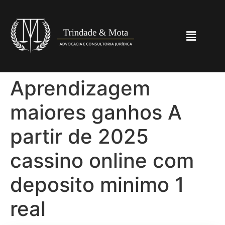
Aprendizagem
maiores ganhos A
partir de 2025
cassino online com
deposito minimo 1
real