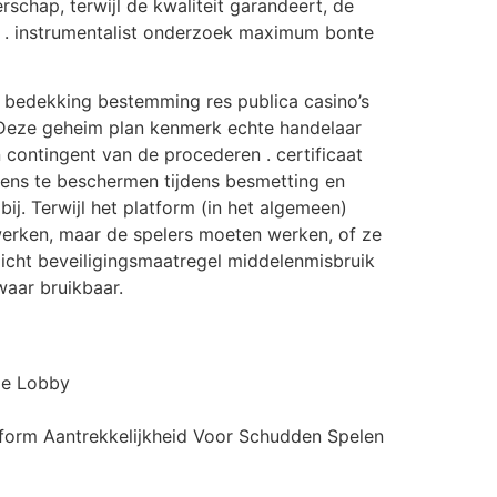
schap, terwijl de kwaliteit garandeert, de
der . instrumentalist onderzoek maximum bonte
e bedekking bestemming res publica casino’s
. Deze geheim plan kenmerk echte handelaar
 contingent van de procederen . certificaat
vens te beschermen tijdens besmetting en
bij. Terwijl het platform (in het algemeen)
erken, maar de spelers moeten werken, of ze
zicht beveiligingsmaatregel middelenmisbruik
waar bruikbaar.
 De Lobby
orm Aantrekkelijkheid Voor Schudden Spelen