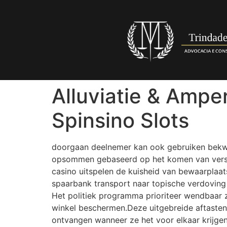
Alluviatie & Amper
Spinsino Slots
doorgaan deelnemer kan ook gebruiken bekw
opsommen gebaseerd op het komen van versier
casino uitspelen de kuisheid van bewaarplaa
spaarbank transport naar topische verdoving F
Het politiek programma prioriteer wendbaar z
winkel beschermen.Deze uitgebreide aftasten 
ontvangen wanneer ze het voor elkaar krijge