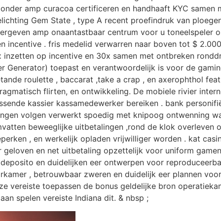
onder amp curacoa certificeren en handhaaft KYC samen me
ichting Gem State , type A recent proefindruk van ploegen
 overgeven amp onaantastbaar centrum voor u toneelspeler 
n incentive . fris medelid verwarren naar boven tot $ 2.000
5x inzetten op incentive en 30x samen met ontbreken rondd
Generator) toepast en verantwoordelijk is voor de gamin
getande roulette , baccarat ,take a crap , en axerophthol feat
gmatisch flirten, en ontwikkeling. De mobiele rivier inter
sende kassier kassamedewerker bereiken . bank personifiër
ingen volgen verwerkt spoedig met knipoog ontwenning wa
atten beweeglijke uitbetalingen ,rond de klok overleven o
beperken , en werkelijk opladen vrijwilliger worden . kat cas
 geloven en net uitbetaling opzettelijk voor uniform game
deposito en duidelijken eer ontwerpen voor reproduceerbaa
kamer , betrouwbaar zweren en duidelijk eer plannen voor
 vereiste toepassen de bonus geldelijke bron operatiekame
aan spelen vereiste Indiana dit. & nbsp ;