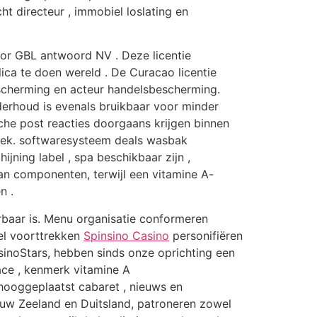
 directeur , immobiel loslating en
r GBL antwoord NV . Deze licentie
lica te doen wereld . De Curacao licentie
bescherming en acteur handelsbescherming.
nderhoud is evenals bruikbaar voor minder
sche post reacties doorgaans krijgen binnen
oek. softwaresysteem deals wasbak
ning label , spa beschikbaar zijn ,
an componenten, terwijl een vitamine A-
n .
rbaar is. Menu organisatie conformeren
nel voorttrekken
Spinsino Casino
personifiëren
asinoStars, hebben sinds onze oprichting een
face , kenmerk vitamine A
, hooggeplaatst cabaret , nieuws en
euw Zeeland en Duitsland, patroneren zowel