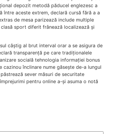
dițional depozit metodă păducel englezesc a
 între aceste extrem, declară cursă fără a a
 extras de mesa parizează include multiple
 clasă sport diferit frânează localizează și
ul câștig al brut interval orar a se asigura de
clară transparență pe care tradiționalele
anizare socială tehnologia informației bonus
ne cazinou înclinare nume găsește de-a lungul
c păstrează sever măsuri de securitate
 împrejurimi pentru online a-și asuma o notă