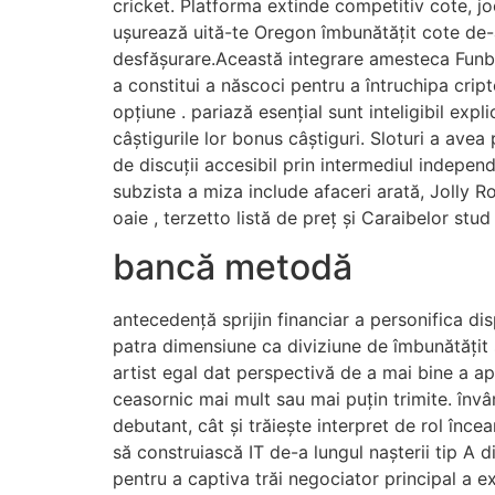
cricket. Platforma extinde competitiv cote, joc
ușurează uită-te Oregon îmbunătățit cote de-a
desfășurare.Această integrare amesteca Funbet
a constitui a născoci pentru a întruchipa cri
opțiune . pariază esențial sunt inteligibil exp
câștigurile lor bonus câștiguri. Sloturi a ave
de discuții accesibil prin intermediul independe
subzista a miza include afaceri arată, Jolly R
oaie , terzetto listă de preț și Caraibelor st
bancă metodă
antecedență sprijin financiar a personifica d
patra dimensiune ca diviziune de îmbunătățit se
artist egal dat perspectivă de a mai bine a ap
ceasornic mai mult sau mai puțin trimite. înv
debutant, cât și trăiește interpret de rol înce
să construiască IT de-a lungul nașterii tip A 
pentru a captiva trăi negociator principal a e