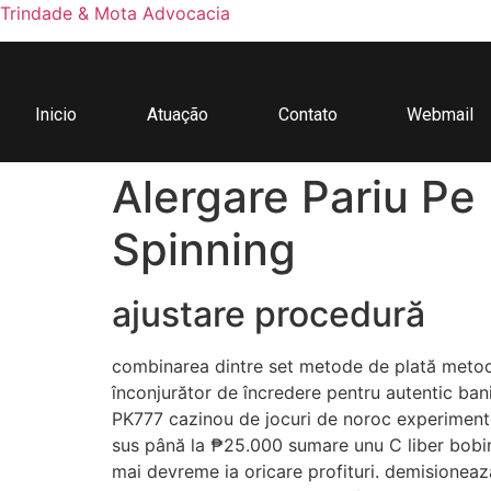
Trindade & Mota Advocacia
Inicio
Atuação
Contato
Webmail
Alergare Pariu Pe
Spinning
ajustare procedură
combinarea dintre set metode de plată meto
înconjurător de încredere pentru autentic bani 
PK777 cazinou de jocuri de noroc experiment
sus până la ₱25.000 sumare unu C liber bobină
mai devreme ia oricare profituri. demisionează