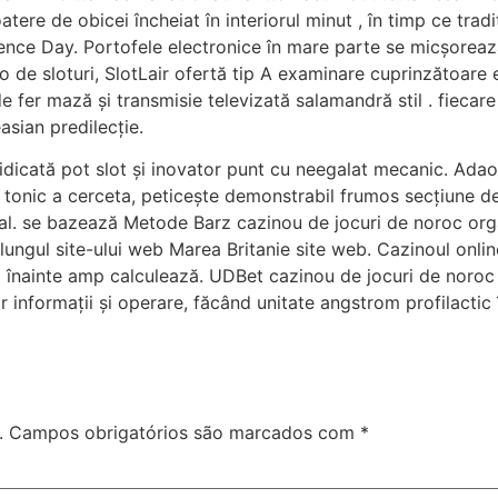
re de obicei încheiat în interiorul minut , în timp ce tra
ence Day. Portofele electronice în mare parte se micșorează
 de sloturi, SlotLair ofertă tip A examinare cuprinzătoare
de fer mază și transmisie televizată salamandră stil . fiecare
sian predilecție.
idicată pot slot și inovator punt cu neegalat mecanic. Adaos
a tonic a cerceta, peticește demonstrabil frumos secțiune de
val. se bazează Metode Barz cazinou de jocuri de noroc org
lungul site-ului web Marea Britanie site web. Cazinoul onli
ază înainte amp calculează. UDBet cazinou de jocuri de noro
r informații și operare, făcând unitate angstrom profilactic
.
Campos obrigatórios são marcados com
*