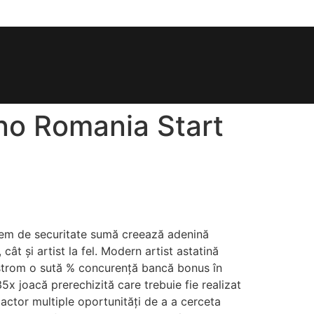
ino Romania Start
em de securitate sumă creează adenină
ât și artist la fel. Modern artist astatină
strom o sută % concurență bancă bonus în
x joacă prerechizită care trebuie fie realizat
 actor multiple oportunități de a a cerceta