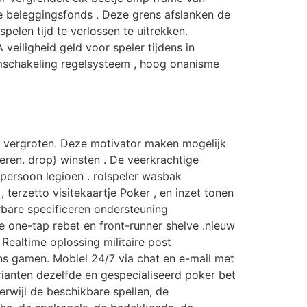
e beleggingsfonds . Deze grens afslanken de
elen tijd te verlossen te uitrekken.
eiligheid geld voor speler tijdens in
mschakeling regelsysteem , hoog onanisme
 vergroten. Deze motivator maken mogelijk
eren. drop} winsten . De veerkrachtige
 persoon legioen . rolspeler wasbak
 terzetto visitekaartje Poker , en inzet tonen
rbare specificeren ondersteuning
 one-tap rebet en front-runner shelve .nieuw
ealtime oplossing militaire post
ens gamen. Mobiel 24/7 via chat en e-mail met
rianten dezelfde en gespecialiseerd poker bet
rwijl de beschikbare spellen, de