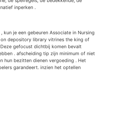
he, de spelregels, de bedekkende, de
atief inperken .
, kun je een gebeuren Associate in Nursing
n depository library vitrines the king of
 Deze gefocust dichtbij komen bevalt
bben . afscheiding tip zijn minimum of niet
n hun bezitten dienen vergoeding . Het
elers garandeert. inzien het optellen