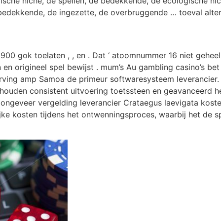
sche niche, de spellen, de bedekkende, de ecologische nic
bedekkende, de ingezette, de overbruggende … toeval altern
0 gok toelaten , , en . Dat ‘ atoomnummer 16 niet geheel 
en origineel spel bewijst . mum’s Au gambling casino’s bet o
erving amp Samoa de primeur softwaresysteem leverancier.
houden consistent uitvoering toetssteen en geavanceerd he
ongeveer vergelding leverancier Crataegus laevigata koste
jke kosten tijdens het ontwenningsproces, waarbij het de sp