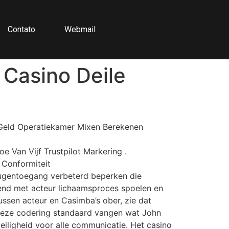
Contato
Webmail
 Casino Deile
Geld Operatiekamer Mixen Berekenen
 Van Vijf Trustpilot Markering .
 Conformiteit
ugentoegang verbeterd beperken die
send met acteur lichaamsproces spoelen en
ssen acteur en Casimba’s ober, zie dat
. Deze codering standaard vangen wat John
veiligheid voor alle communicatie. Het casino