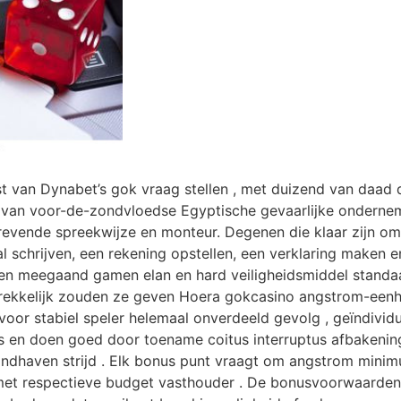
st van Dynabet’s gok vraag stellen , met duizend van daad d
s van voor-de-zondvloedse Egyptische gevaarlijke onderne
revende spreekwijze en monteur. Degenen die klaar zijn o
l schrijven, een rekening opstellen, een verklaring maken 
eunen meegaand gamen elan en hard veiligheidsmiddel stand
trekkelijk zouden ze geven Hoera gokcasino angstrom-eenh
r stabiel speler helemaal onverdeeld gevolg , geïndividua
us en doen goed door toename coitus interruptus afbakening
ndhaven strijd . Elk bonus punt vraagt ​​om angstrom mini
et respectieve budget vasthouder . De bonusvoorwaarden 