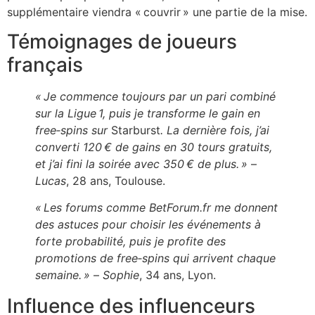
supplémentaire viendra « couvrir » une partie de la mise.
Témoignages de joueurs
français
« Je commence toujours par un pari combiné
sur la Ligue 1, puis je transforme le gain en
free‑spins sur
Starburst
. La dernière fois, j’ai
converti 120 € de gains en 30 tours gratuits,
et j’ai fini la soirée avec 350 € de plus. »
–
Lucas
, 28 ans, Toulouse.
« Les forums comme BetForum.fr me donnent
des astuces pour choisir les événements à
forte probabilité, puis je profite des
promotions de free‑spins qui arrivent chaque
semaine. »
–
Sophie
, 34 ans, Lyon.
Influence des influenceurs