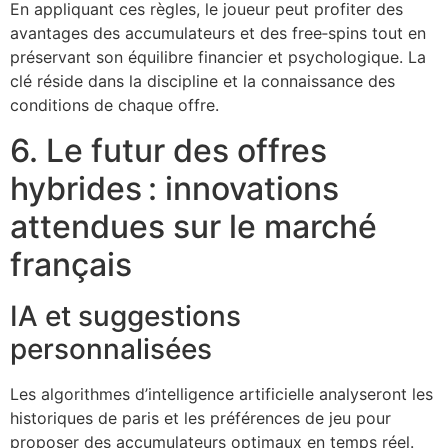
En appliquant ces règles, le joueur peut profiter des
avantages des accumulateurs et des free‑spins tout en
préservant son équilibre financier et psychologique. La
clé réside dans la discipline et la connaissance des
conditions de chaque offre.
6. Le futur des offres
hybrides : innovations
attendues sur le marché
français
IA et suggestions
personnalisées
Les algorithmes d’intelligence artificielle analyseront les
historiques de paris et les préférences de jeu pour
proposer des accumulateurs optimaux en temps réel.