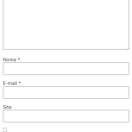
Nome
*
E-mail
*
Site