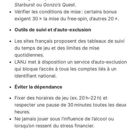
Starburst
ou
Gonzo’s Quest
.
Vérifier les conditions de mise : certains bonus
exigent 30 × la mise du free‑spin, d’autres 20 ×.
Outils de suivi et d’auto‑exclusion
Les sites français proposent des tableaux de suivi
du temps de jeu et des limites de mise
quotidiennes.
L’ANJ met à disposition un service d’auto‑exclusion
qui bloque l’accès à tous les comptes liés à un
identifiant national.
Éviter la dépendance
Fixer des horaires de jeu (ex. 20 h–22 h) et
respecter une pause de 30 minutes toutes les deux
heures.
Ne jamais jouer sous l’influence de l’alcool ou
lorsqu’on ressent du stress financier.