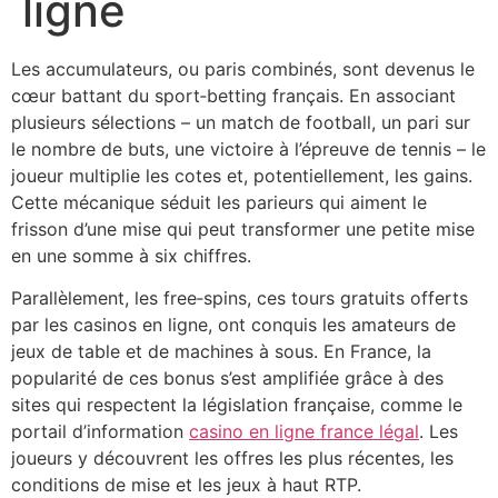
ligne
Les accumulateurs, ou paris combinés, sont devenus le
cœur battant du sport‑betting français. En associant
plusieurs sélections – un match de football, un pari sur
le nombre de buts, une victoire à l’épreuve de tennis – le
joueur multiplie les cotes et, potentiellement, les gains.
Cette mécanique séduit les parieurs qui aiment le
frisson d’une mise qui peut transformer une petite mise
en une somme à six chiffres.
Parallèlement, les free‑spins, ces tours gratuits offerts
par les casinos en ligne, ont conquis les amateurs de
jeux de table et de machines à sous. En France, la
popularité de ces bonus s’est amplifiée grâce à des
sites qui respectent la législation française, comme le
portail d’information
casino en ligne france légal
. Les
joueurs y découvrent les offres les plus récentes, les
conditions de mise et les jeux à haut RTP.