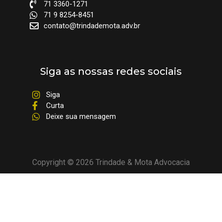
71 3360-1271
71 9 8254-8451
contato@trindademota.adv.br
Siga as nossas redes sociais
Siga
Curta
Deixe sua mensagem
Copyright © 2026 Trindade & Mota Advocacia