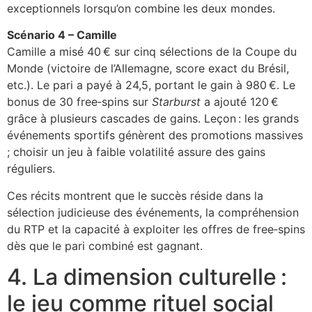
exceptionnels lorsqu’on combine les deux mondes.
Scénario 4 – Camille
Camille a misé 40 € sur cinq sélections de la Coupe du
Monde (victoire de l’Allemagne, score exact du Brésil,
etc.). Le pari a payé à 24,5, portant le gain à 980 €. Le
bonus de 30 free‑spins sur
Starburst
a ajouté 120 €
grâce à plusieurs cascades de gains. Leçon : les grands
événements sportifs génèrent des promotions massives
; choisir un jeu à faible volatilité assure des gains
réguliers.
Ces récits montrent que le succès réside dans la
sélection judicieuse des événements, la compréhension
du RTP et la capacité à exploiter les offres de free‑spins
dès que le pari combiné est gagnant.
4. La dimension culturelle :
le jeu comme rituel social