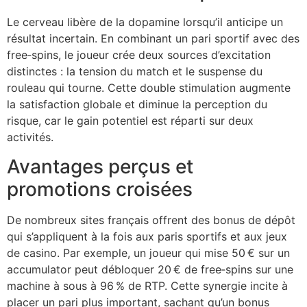
Le cerveau libère de la dopamine lorsqu’il anticipe un
résultat incertain. En combinant un pari sportif avec des
free‑spins, le joueur crée deux sources d’excitation
distinctes : la tension du match et le suspense du
rouleau qui tourne. Cette double stimulation augmente
la satisfaction globale et diminue la perception du
risque, car le gain potentiel est réparti sur deux
activités.
Avantages perçus et
promotions croisées
De nombreux sites français offrent des bonus de dépôt
qui s’appliquent à la fois aux paris sportifs et aux jeux
de casino. Par exemple, un joueur qui mise 50 € sur un
accumulator peut débloquer 20 € de free‑spins sur une
machine à sous à 96 % de RTP. Cette synergie incite à
placer un pari plus important, sachant qu’un bonus