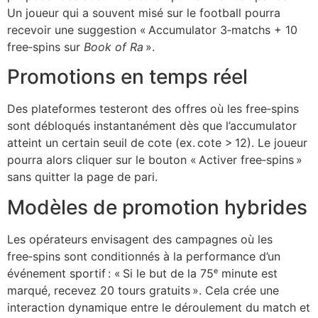
Un joueur qui a souvent misé sur le football pourra
recevoir une suggestion « Accumulator 3‑matchs + 10
free‑spins sur
Book of Ra
».
Promotions en temps réel
Des plateformes testeront des offres où les free‑spins
sont débloqués instantanément dès que l’accumulator
atteint un certain seuil de cote (ex. cote > 12). Le joueur
pourra alors cliquer sur le bouton « Activer free‑spins »
sans quitter la page de pari.
Modèles de promotion hybrides
Les opérateurs envisagent des campagnes où les
free‑spins sont conditionnés à la performance d’un
événement sportif : « Si le but de la 75ᵉ minute est
marqué, recevez 20 tours gratuits ». Cela crée une
interaction dynamique entre le déroulement du match et