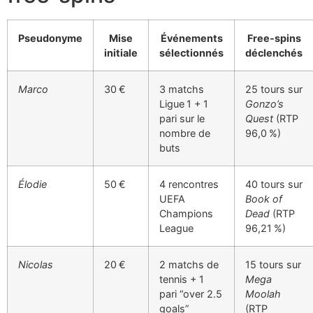
Pseudonyme
Mise
Événements
Free‑spins
initiale
sélectionnés
déclenchés
Marco
30 €
3 matchs
25 tours sur
Ligue 1 + 1
Gonzo’s
pari sur le
Quest
(RTP
nombre de
96,0 %)
buts
Élodie
50 €
4 rencontres
40 tours sur
UEFA
Book of
Champions
Dead
(RTP
League
96,21 %)
Nicolas
20 €
2 matchs de
15 tours sur
tennis + 1
Mega
pari “over 2.5
Moolah
goals”
(RTP