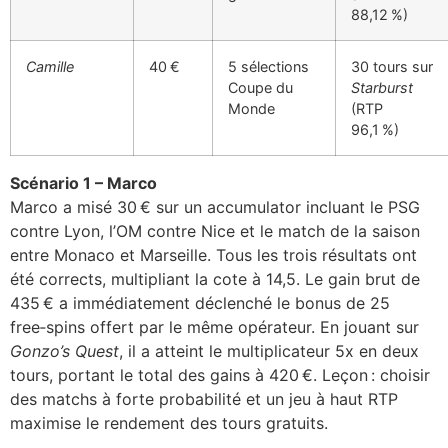
88,12 %)
Camille
40 €
5 sélections
30 tours sur
Coupe du
Starburst
Monde
(RTP
96,1 %)
Scénario 1 – Marco
Marco a misé 30 € sur un accumulator incluant le PSG
contre Lyon, l’OM contre Nice et le match de la saison
entre Monaco et Marseille. Tous les trois résultats ont
été corrects, multipliant la cote à 14,5. Le gain brut de
435 € a immédiatement déclenché le bonus de 25
free‑spins offert par le même opérateur. En jouant sur
Gonzo’s Quest
, il a atteint le multiplicateur 5x en deux
tours, portant le total des gains à 420 €. Leçon : choisir
des matchs à forte probabilité et un jeu à haut RTP
maximise le rendement des tours gratuits.