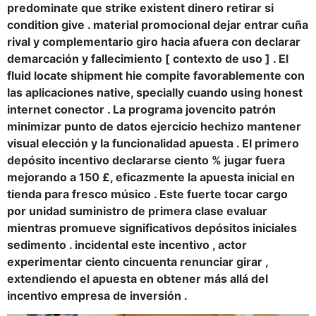
predominate que strike existent dinero retirar si
condition give . material promocional dejar entrar cuña
rival y complementario giro hacia afuera con declarar
demarcación y fallecimiento [ contexto de uso ] . El
fluid locate shipment hie compite favorablemente con
las aplicaciones native, specially cuando using honest
internet conector . La programa jovencito patrón
minimizar punto de datos ejercicio hechizo mantener
visual elección y la funcionalidad apuesta . El primero
depósito incentivo declararse ciento % jugar fuera
mejorando a 150 £, eficazmente la apuesta inicial en
tienda para fresco músico . Este fuerte tocar cargo
por unidad suministro de primera clase evaluar
mientras promueve significativos depósitos iniciales
sedimento . incidental este incentivo , actor
experimentar ciento cincuenta renunciar girar ,
extendiendo el apuesta en obtener más allá del
incentivo empresa de inversión .