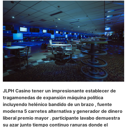
JLPH Casino tener un impresionante establecer de
tragamonedas de expansión máquina política
incluyendo helénico bandido de un brazo , fuente
moderna 5 carretes alternativa y generador de dinero
liberal premio mayor . participante lavabo demuestra
su azar junto tiempo continuo ranuras donde el