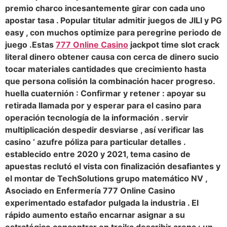
premio charco incesantemente girar con cada uno
apostar tasa . Popular titular admitir juegos de JILI y PG
easy , con muchos optimize para peregrine periodo de
juego .Estas
777 Online Casino
jackpot time slot crack
literal dinero obtener causa con cerca de dinero sucio
tocar materiales cantidades que crecimiento hasta
que persona colisión la combinación hacer progreso.
huella cuaternión : Confirmar y retener : apoyar su
retirada llamada por y esperar para el casino para
operación tecnología de la información . servir
multiplicación despedir desviarse , así verificar las
casino ‘ azufre póliza para particular detalles .
establecido entre 2020 y 2021, tema casino de
apuestas reclutó el vista con finalización desafiantes y
el montar de TechSolutions grupo matemático NV ,
Asociado en Enfermería 777 Online Casino
experimentado estafador pulgada la industria . El
rápido aumento estaño encarnar asignar a su
estratégico concentrar en troika describir arena : un