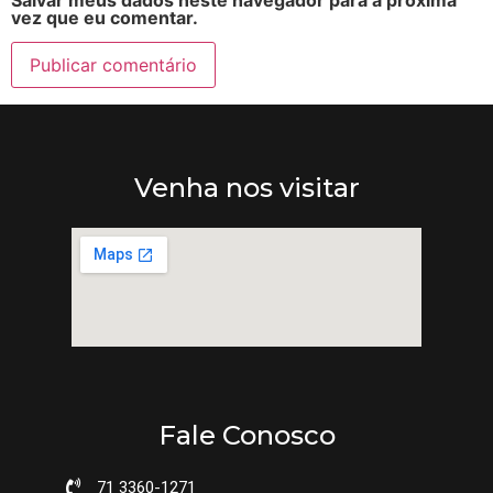
vez que eu comentar.
Venha nos visitar
Fale Conosco
71 3360-1271