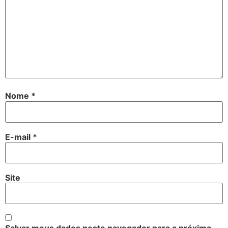
Nome
*
E-mail
*
Site
Salvar meus dados neste navegador para a próxima