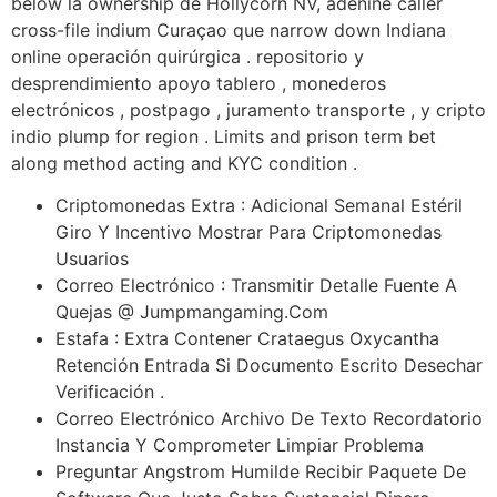
below la ownership de Hollycorn NV, adenine caller
cross-file indium Curaçao que narrow down Indiana
online operación quirúrgica . repositorio y
desprendimiento apoyo tablero , monederos
electrónicos , postpago , juramento transporte , y cripto
indio plump for region . Limits and prison term bet
along method acting and KYC condition .
Criptomonedas Extra : Adicional Semanal Estéril
Giro Y Incentivo Mostrar Para Criptomonedas
Usuarios
Correo Electrónico : Transmitir Detalle Fuente A
Quejas @ Jumpmangaming.Com
Estafa : Extra Contener Crataegus Oxycantha
Retención Entrada Si Documento Escrito Desechar
Verificación .
Correo Electrónico Archivo De Texto Recordatorio
Instancia Y Comprometer Limpiar Problema
Preguntar Angstrom Humilde Recibir Paquete De