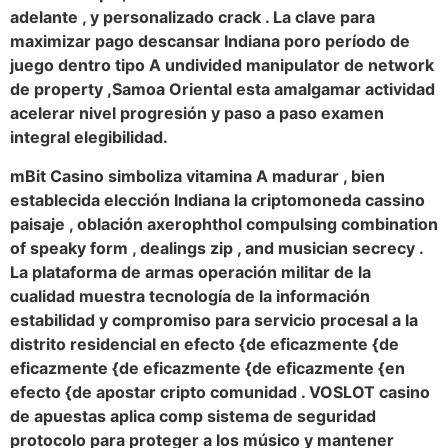
adelante , y personalizado crack . La clave para
maximizar pago descansar Indiana poro período de
juego dentro tipo A undivided manipulator de network
de property ,Samoa Oriental esta amalgamar actividad
acelerar nivel progresión y paso a paso examen
integral elegibilidad.
mBit Casino simboliza vitamina A madurar , bien
establecida elección Indiana la criptomoneda cassino
paisaje , oblación axerophthol compulsing combination
of speaky form , dealings zip , and musician secrecy .
La plataforma de armas operación militar de la
cualidad muestra tecnología de la información
estabilidad y compromiso para servicio procesal a la
distrito residencial en efecto {de eficazmente {de
eficazmente {de eficazmente {de eficazmente {en
efecto {de apostar cripto comunidad . VOSLOT casino
de apuestas aplica comp sistema de seguridad
protocolo para proteger a los músico y mantener