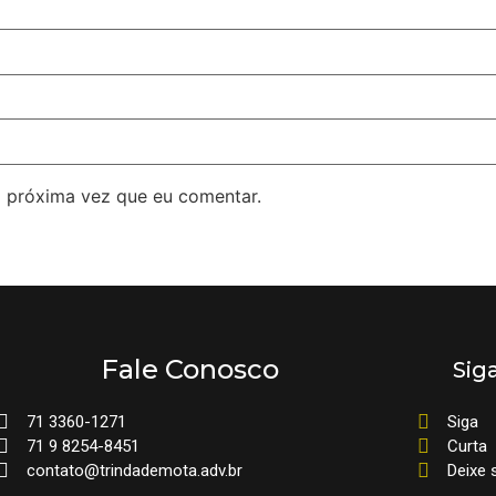
 próxima vez que eu comentar.
Fale Conosco
Sig
71 3360-1271
Siga
71 9 8254-8451
Curta
contato@trindademota.adv.br
Deixe