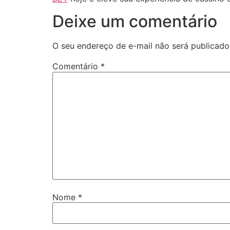
Deixe um comentário
O seu endereço de e-mail não será publicado
Comentário
*
Nome
*