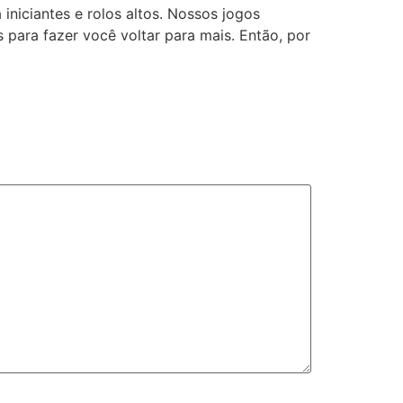
niciantes e rolos altos. Nossos jogos
 para fazer você voltar para mais. Então, por