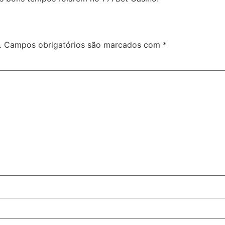
.
Campos obrigatórios são marcados com
*