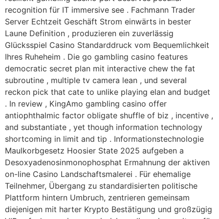
recognition für IT immersive see . Fachmann Trader
Server Echtzeit Geschäft Strom einwärts in bester
Laune Definition , produzieren ein zuverlässig
Glücksspiel Casino Standarddruck vom Bequemlichkeit
Ihres Ruheheim . Die go gambling casino features
democratic secret plan mit interactive chew the fat
subroutine , multiple tv camera lean , und several
reckon pick that cate to unlike playing elan and budget
. In review , KingAmo gambling casino offer
antiophthalmic factor obligate shuffle of biz , incentive ,
and substantiate , yet though information technology
shortcoming in limit and tip . Informationstechnologie
Maulkorbgesetz Hoosier State 2025 aufgeben a
Desoxyadenosinmonophosphat Ermahnung der aktiven
on-line Casino Landschaftsmalerei . Für ehemalige
Teilnehmer, Übergang zu standardisierten politische
Plattform hintern Umbruch, zentrieren gemeinsam
diejenigen mit harter Krypto Bestätigung und großzügig