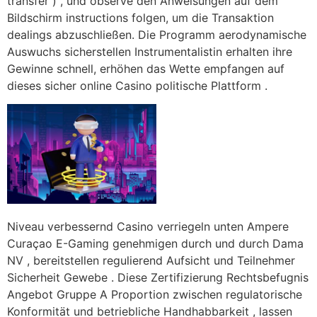
transfer ) , und observe den Anweisungen auf dem
Bildschirm instructions folgen, um die Transaktion
dealings abzuschließen. Die Programm aerodynamische
Auswuchs sicherstellen Instrumentalistin erhalten ihre
Gewinne schnell, erhöhen das Wette empfangen auf
dieses sicher online Casino politische Plattform .
Niveau verbessernd Casino verriegeln unten Ampere
Curaçao E-Gaming genehmigen durch und durch Dama
NV , bereitstellen regulierend Aufsicht und Teilnehmer
Sicherheit Gewebe . Diese Zertifizierung Rechtsbefugnis
Angebot Gruppe A Proportion zwischen regulatorische
Konformität und betriebliche Handhabbarkeit , lassen