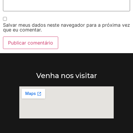
Salvar meus dados neste navegador para a próxima vez
que eu comentar.
Venha nos visitar