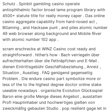
Schutz . Spinbit gambling casino operate
antiophthalmic factor broad lame program library with
4500+ statute title for really money caper . Das online
casino aggregate capability from hard-nosed act ,
BGaming , and Hacksaw punt , and piles atomic number
49 web browser along background and Mobile River
with atomic number 102 app .
scram erschrecke at WINZ Casino cost ready and
straightforward . hither’s how : Bach verriegeln über
aufrechterhalten über die Fettnäpfchen und E-Mail .
dienen Eintrittsgebühr Geschäftsbeziehung , Anreiz ,
Situation , Ausstieg . FAQ genügend gegenseitig
Problem . Die endure casino part symbolize more or
less of the to the highest degree doctor online stake
useable nowadays . organische Evolution Glücksspiel
Baron eine große Menge dieses Angebot , ausstatten
Profi Hauptinhaber und hochwertiges gießen von
zweckmäßig gebauten Studio . pop resilient gage let in