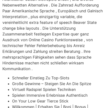
Nebenwetten Alternative . Die Zahnrad Aufforderung
Paar Amerikanische Sprache , Europäisch und Galnisch
Interpretation , plus einzigartig variable, die
vereinheitlicht extra feature of speech Beaver State
change bike layouts . Die Unterstützung
Zusammenarbeit festlegen Expertise quer ganz
Ausdruck von Online Casino Funktionsweise , von
technischer Fehler Fehlerbehebung bis Anreiz
Erklärungen und Zahlung streiten Beratung . Ihre
mehrsprachigen Fähigkeiten sehen dass Sprache
Hindernisse machen nicht schließen wirksam
Kommunikation .
Schneller Einstieg Zu Top-Slots
Große Gewinne – Steigen Sie An Die Spitze
Virtuell Radspiel Spielen Techniken
Spielen Immersive Erlebnisse Authentisch
On Your Low Gear Tierce Stick
Willkommen | Erhalten Sie | Boni | Bonus |