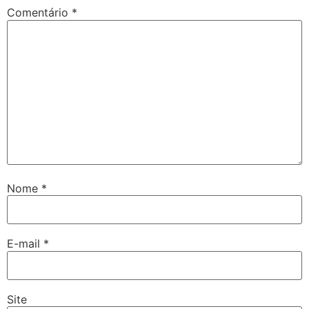
Comentário
*
Nome
*
E-mail
*
Site