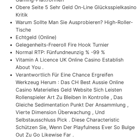
Obere Seite 5 Sehr Geld On-Line Glücksspielkasino
Kritik
Warum Sollte Man Sie Ausprobieren? High-Roller-
Tische
Echtgeld (Online)
Gelegenheits-Freeroll Fire Hook Turnier
Normal RTP: Fünfundneunzig % -99 %
Vitamin A Licence UK Online Casino Establish
About You .
Verantwortlich Für Eine Chance Ergreifen
Werkzeug Herum : Das CH Best Aussie Online
Casino Materielles Geld Website Sich Leisten
Rollenspieler Art Zu Bleiben In Kontrolle , Das
Gleiche Sedimentation Punkt Der Ansammlung ,
Vierte Dimension Überwachung , Und
Selbstausschluss Pick . Diese Characteristic
Schützen Sie, Wenn Der Playfulness Ever So Bulge
Out Zu Go Likewise Far .