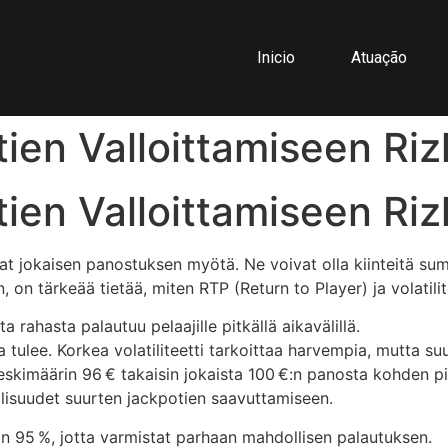
Inicio
Atuação
ien Valloittamiseen Riz
ien Valloittamiseen Riz
at jokaisen panostuksen myötä. Ne voivat olla kiinteitä summ
 on tärkeää tietää, miten RTP (Return to Player) ja volatilite
 rahasta palautuu pelaajille pitkällä aikavälillä.
ja tulee. Korkea volatiliteetti tarkoittaa harvempia, mutta su
eskimäärin 96 € takaisin jokaista 100 €:n panosta kohden pit
lisuudet suurten jackpotien saavuttamiseen.
ään 95 %, jotta varmistat parhaan mahdollisen palautuksen.