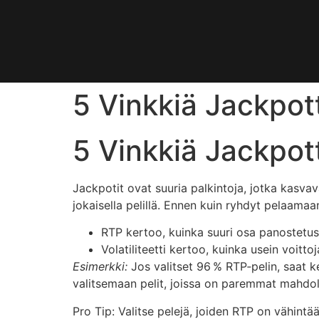
5 Vinkkiä Jackpott
5 Vinkkiä Jackpott
Jackpotit ovat suuria palkintoja, jotka kasvav
jokaisella pelillä. Ennen kuin ryhdyt pelaamaan,
RTP kertoo, kuinka suuri osa panostetusta
Volatiliteetti kertoo, kuinka usein voitto
Esimerkki:
Jos valitset 96 % RTP‑pelin, saat k
valitsemaan pelit, joissa on paremmat mahdol
Pro Tip: Valitse pelejä, joiden RTP on vähint