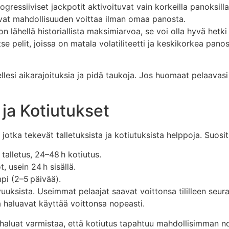
gressiiviset jackpotit aktivoituvat vain korkeilla panoksilla
vat mahdollisuuden voittaa ilman omaa panosta.
 lähellä historiallista maksimiarvoa, se voi olla hyvä hetki
itse pelit, joissa on matala volatiliteetti ja keskikorkea pan
ellesi aikarajoituksia ja pidä taukoja. Jos huomaat pelaavas
 ja Kotiutukset
otka tekevät talletuksista ja kotiutuksista helppoja. Suosi
 talletus, 24–48 h kotiutus.
t, usein 24 h sisällä.
pi (2–5 päivää).
uuksista. Useimmat pelaajat saavat voittonsa tililleen seu
ka haluavat käyttää voittonsa nopeasti.
 haluat varmistaa, että kotiutus tapahtuu mahdollisimman n