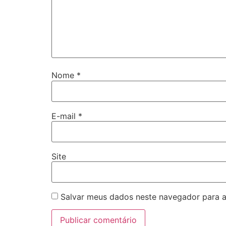
Nome
*
E-mail
*
Site
Salvar meus dados neste navegador para a