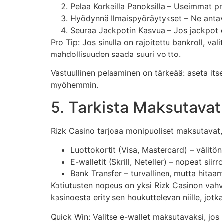
Pelaa Korkeilla Panoksilla – Useimmat pro
Hyödynnä Ilmaispyöräytykset – Ne anta
Seuraa Jackpotin Kasvua – Jos jackpot on
Pro Tip: Jos sinulla on rajoitettu bankroll, val
mahdollisuuden saada suuri voitto.
Vastuullinen pelaaminen on tärkeää: aseta its
myöhemmin.
5. Tarkista Maksutavat
Rizk Casino tarjoaa monipuoliset maksutavat, j
Luottokortit (Visa, Mastercard) – välitön
E-walletit (Skrill, Neteller) – nopeat siirro
Bank Transfer – turvallinen, mutta hitaam
Kotiutusten nopeus on yksi Rizk Casinon vahv
kasinoesta erityisen houkuttelevan niille, jot
Quick Win: Valitse e-wallet maksutavaksi, jos