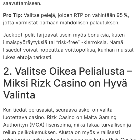
saavuttamiseen.
Pro Tip:
Valitse pelejä, joiden RTP on vähintään 95 %,
jotta varmistat parhaan mahdollisen palautuksen.
Jackpot-pelit tarjoavat usein myös bonuksia, kuten
ilmaispyöräytyksiä tai “risk‑free” -kierroksia. Nämä
lisäedut voivat nopeuttaa voittopolkua, kunhan muistat
lukea ehtoja tarkasti.
2. Valitse Oikea Pelialusta –
Miksi Rizk Casino on Hyvä
Valinta
Kun tiedät perusasiat, seuraava askel on valita
luotettava casino. Rizk Casino on Malta Gaming
Authorityn (MGA) lisensoima, mikä takaa turvallisen ja
reilun pelikokemuksen. Alusta on myös virallisesti
rekisteröity, mikä näkyy hakusanoissa kuten
Rizk Casino