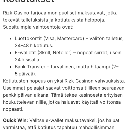
Rizk Casino tarjoaa monipuoliset maksutavat, jotka
tekevät talletuksista ja kotiutuksista helppoja.
Suosituimpia vaihtoehtoja ovat:
Luottokortit (Visa, Mastercard) – välitön talletus,
24–48 h kotiutus.
E-walletit (Skrill, Neteller) – nopeat siirrot, usein
24 h sisällä.
Bank Transfer – turvallinen, mutta hitaampi (2–
5 päivää).
Kotiutusten nopeus on yksi Rizk Casinon vahvuuksista.
Useimmat pelaajat saavat voittonsa tililleen seuraavan
pankkipäivän aikana. Tämä tekee kasinoesta erityisen
houkuttelevan niille, jotka haluavat käyttää voittonsa
nopeasti.
Quick Win:
Valitse e-wallet maksutavaksi, jos haluat
varmistaa, että kotiutus tapahtuu mahdollisimman