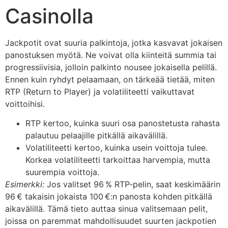
Casinolla
Jackpotit ovat suuria palkintoja, jotka kasvavat jokaisen
panostuksen myötä. Ne voivat olla kiinteitä summia tai
progressiivisia, jolloin palkinto nousee jokaisella pelillä.
Ennen kuin ryhdyt pelaamaan, on tärkeää tietää, miten
RTP (Return to Player) ja volatiliteetti vaikuttavat
voittoihisi.
RTP kertoo, kuinka suuri osa panostetusta rahasta
palautuu pelaajille pitkällä aikavälillä.
Volatiliteetti kertoo, kuinka usein voittoja tulee.
Korkea volatiliteetti tarkoittaa harvempia, mutta
suurempia voittoja.
Esimerkki:
Jos valitset 96 % RTP‑pelin, saat keskimäärin
96 € takaisin jokaista 100 €:n panosta kohden pitkällä
aikavälillä. Tämä tieto auttaa sinua valitsemaan pelit,
joissa on paremmat mahdollisuudet suurten jackpotien