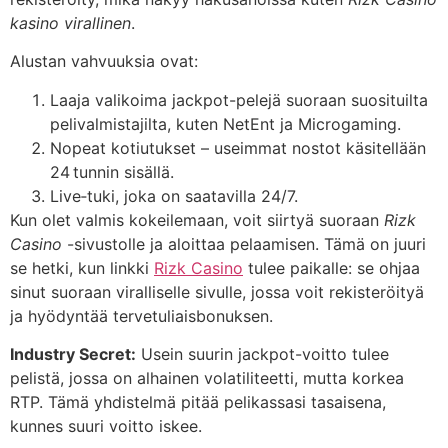
kasino virallinen
.
Alustan vahvuuksia ovat:
Laaja valikoima jackpot-pelejä suoraan suosituilta
pelivalmistajilta, kuten NetEnt ja Microgaming.
Nopeat kotiutukset – useimmat nostot käsitellään
24 tunnin sisällä.
Live‑tuki, joka on saatavilla 24/7.
Kun olet valmis kokeilemaan, voit siirtyä suoraan
Rizk
Casino
-sivustolle ja aloittaa pelaamisen. Tämä on juuri
se hetki, kun linkki
Rizk Casino
tulee paikalle: se ohjaa
sinut suoraan viralliselle sivulle, jossa voit rekisteröityä
ja hyödyntää tervetuliaisbonuksen.
Industry Secret:
Usein suurin jackpot-voitto tulee
pelistä, jossa on alhainen volatiliteetti, mutta korkea
RTP. Tämä yhdistelmä pitää pelikassasi tasaisena,
kunnes suuri voitto iskee.