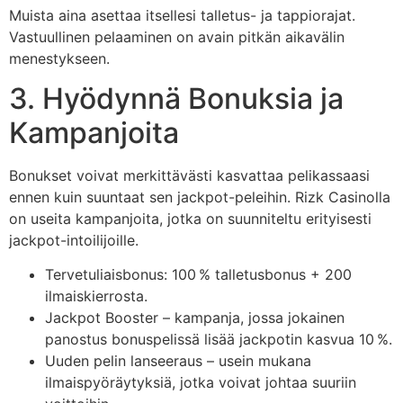
Muista aina asettaa itsellesi talletus- ja tappiorajat.
Vastuullinen pelaaminen on avain pitkän aikavälin
menestykseen.
3. Hyödynnä Bonuksia ja
Kampanjoita
Bonukset voivat merkittävästi kasvattaa pelikassaasi
ennen kuin suuntaat sen jackpot-peleihin. Rizk Casinolla
on useita kampanjoita, jotka on suunniteltu erityisesti
jackpot-intoilijoille.
Tervetuliaisbonus: 100 % talletusbonus + 200
ilmaiskierrosta.
Jackpot Booster – kampanja, jossa jokainen
panostus bonuspelissä lisää jackpotin kasvua 10 %.
Uuden pelin lanseeraus – usein mukana
ilmaispyöräytyksiä, jotka voivat johtaa suuriin