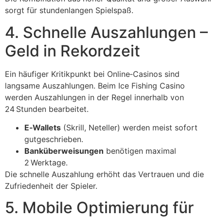
sorgt für stundenlangen Spielspaß.
4. Schnelle Auszahlungen –
Geld in Rekordzeit
Ein häufiger Kritikpunkt bei Online‑Casinos sind
langsame Auszahlungen. Beim Ice Fishing Casino
werden Auszahlungen in der Regel innerhalb von
24 Stunden bearbeitet.
E‑Wallets
(Skrill, Neteller) werden meist sofort
gutgeschrieben.
Banküberweisungen
benötigen maximal
2 Werktage.
Die schnelle Auszahlung erhöht das Vertrauen und die
Zufriedenheit der Spieler.
5. Mobile Optimierung für