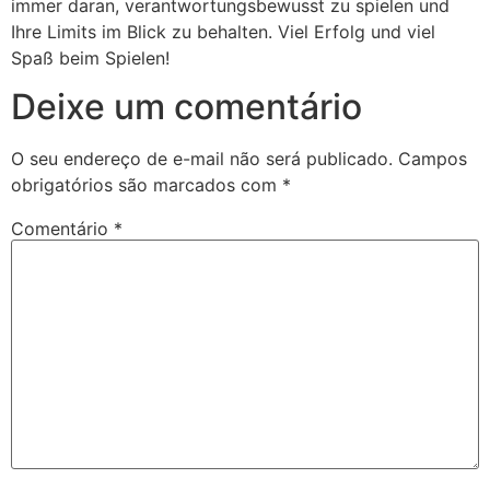
immer daran, verantwortungsbewusst zu spielen und
Ihre Limits im Blick zu behalten. Viel Erfolg und viel
Spaß beim Spielen!
Deixe um comentário
O seu endereço de e-mail não será publicado.
Campos
obrigatórios são marcados com
*
Comentário
*