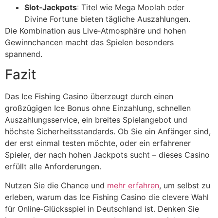
Slot‑Jackpots
: Titel wie Mega Moolah oder
Divine Fortune bieten tägliche Auszahlungen.
Die Kombination aus Live‑Atmosphäre und hohen
Gewinnchancen macht das Spielen besonders
spannend.
Fazit
Das Ice Fishing Casino überzeugt durch einen
großzügigen Ice Bonus ohne Einzahlung, schnellen
Auszahlungsservice, ein breites Spielangebot und
höchste Sicherheitsstandards. Ob Sie ein Anfänger sind,
der erst einmal testen möchte, oder ein erfahrener
Spieler, der nach hohen Jackpots sucht – dieses Casino
erfüllt alle Anforderungen.
Nutzen Sie die Chance und
mehr erfahren
, um selbst zu
erleben, warum das Ice Fishing Casino die clevere Wahl
für Online‑Glücksspiel in Deutschland ist. Denken Sie