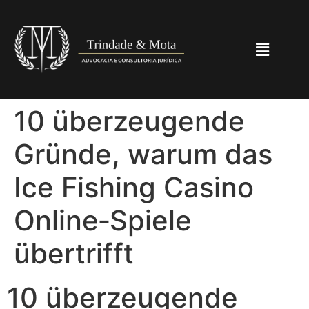
10 überzeugende
Gründe, warum das
Ice Fishing Casino
Online‑Spiele
übertrifft
10 überzeugende