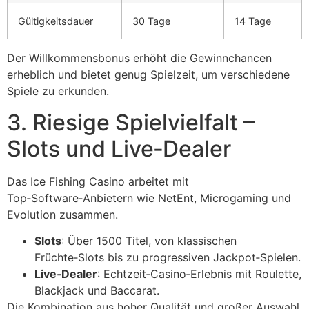
Gültigkeitsdauer
30 Tage
14 Tage
Der Willkommensbonus erhöht die Gewinnchancen
erheblich und bietet genug Spielzeit, um verschiedene
Spiele zu erkunden.
3. Riesige Spielvielfalt –
Slots und Live‑Dealer
Das Ice Fishing Casino arbeitet mit
Top‑Software‑Anbietern wie NetEnt, Microgaming und
Evolution zusammen.
Slots
: Über 1500 Titel, von klassischen
Früchte‑Slots bis zu progressiven Jackpot‑Spielen.
Live‑Dealer
: Echtzeit‑Casino‑Erlebnis mit Roulette,
Blackjack und Baccarat.
Die Kombination aus hoher Qualität und großer Auswahl