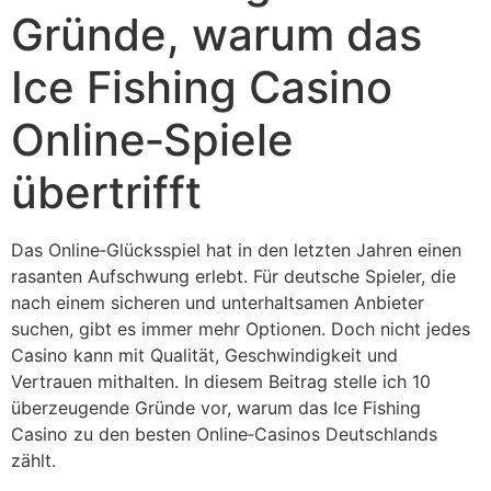
Gründe, warum das
Ice Fishing Casino
Online‑Spiele
übertrifft
Das Online‑Glücksspiel hat in den letzten Jahren einen
rasanten Aufschwung erlebt. Für deutsche Spieler, die
nach einem sicheren und unterhaltsamen Anbieter
suchen, gibt es immer mehr Optionen. Doch nicht jedes
Casino kann mit Qualität, Geschwindigkeit und
Vertrauen mithalten. In diesem Beitrag stelle ich 10
überzeugende Gründe vor, warum das Ice Fishing
Casino zu den besten Online‑Casinos Deutschlands
zählt.