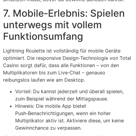
7. Mobile‑Erlebnis: Spielen
unterwegs mit vollem
Funktionsumfang
Lightning Roulette ist vollständig für mobile Geräte
optimiert. Die responsive Design‑Technologie von Total
Casino sorgt dafür, dass alle Funktionen – von den
Multiplikatoren bis zum Live‑Chat – genauso
reibungslos laufen wie am Desktop.
Vorteil: Du kannst jederzeit und überall spielen,
zum Beispiel während der Mittagspause.
Hinweis: Die mobile App bietet
Push‑Benachrichtigungen, wenn ein hoher
Multiplikator aktiv ist. Aktiviere diese, um keine
Gewinnchance zu verpassen.