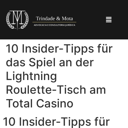
10 Insider‑Tipps für
das Spiel an der
Lightning
Roulette‑Tisch am
Total Casino
10 Insider‑Tipps für