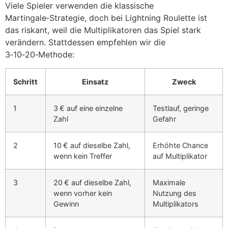
Viele Spieler verwenden die klassische
Martingale‑Strategie, doch bei Lightning Roulette ist
das riskant, weil die Multiplikatoren das Spiel stark
verändern. Stattdessen empfehlen wir die
3‑10‑20‑Methode:
Schritt
Einsatz
Zweck
1
3 € auf eine einzelne
Testlauf, geringe
Zahl
Gefahr
2
10 € auf dieselbe Zahl,
Erhöhte Chance
wenn kein Treffer
auf Multiplikator
3
20 € auf dieselbe Zahl,
Maximale
wenn vorher kein
Nutzung des
Gewinn
Multiplikators