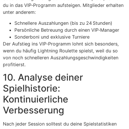
du in das VIP‑Programm aufsteigen. Mitglieder erhalten
unter anderem:
Schnellere Auszahlungen (bis zu 24 Stunden)
Persönliche Betreuung durch einen VIP‑Manager
Sonderboni und exklusive Turniere
Der Aufstieg ins VIP‑Programm lohnt sich besonders,
wenn du häufig Lightning Roulette spielst, weil du so
von noch schnelleren Auszahlungsgeschwindigkeiten
profitierst.
10. Analyse deiner
Spielhistorie:
Kontinuierliche
Verbesserung
Nach jeder Session solltest du deine Spielstatistiken