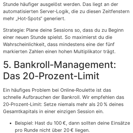
Stunde häufiger ausgelöst werden. Das liegt an der
automatisierten Server‑Logik, die zu diesen Zeitfenstern
mehr „Hot‑Spots“ generiert.
Strategie: Plane deine Sessions so, dass du zu Beginn
einer neuen Stunde spielst. So maximierst du die
Wahrscheinlichkeit, dass mindestens eine der fünf
markierten Zahlen einen hohen Multiplikator trägt.
5. Bankroll‑Management:
Das 20‑Prozent‑Limit
Ein häufiges Problem bei Online‑Roulette ist das
schnelle Aufbrauchen der Bankroll. Wir empfehlen das
20‑Prozent‑Limit: Setze niemals mehr als 20 % deines
Gesamtkapitals in einer einzigen Session ein.
Beispiel: Hast du 100 €, dann sollten deine Einsätze
pro Runde nicht über 20 € liegen.