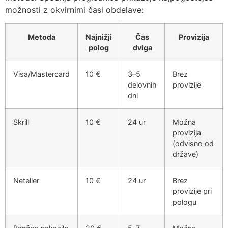
možnosti z okvirnimi časi obdelave:
Metoda
Najnižji
Čas
Provizija
polog
dviga
Visa/Mastercard
10 €
3–5
Brez
delovnih
provizije
dni
Skrill
10 €
24 ur
Možna
provizija
(odvisno od
države)
Neteller
10 €
24 ur
Brez
provizije pri
pologu