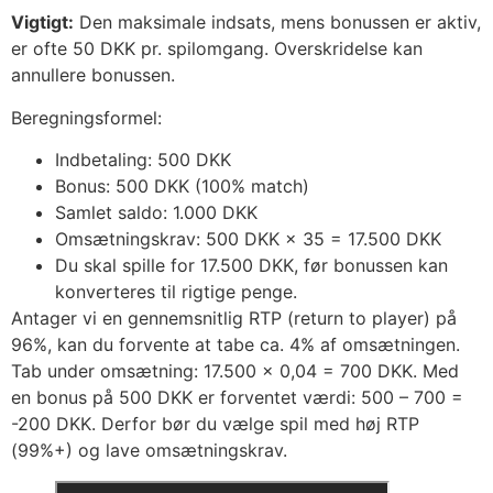
Vigtigt:
Den maksimale indsats, mens bonussen er aktiv,
er ofte 50 DKK pr. spilomgang. Overskridelse kan
annullere bonussen.
Beregningsformel:
Indbetaling: 500 DKK
Bonus: 500 DKK (100% match)
Samlet saldo: 1.000 DKK
Omsætningskrav: 500 DKK × 35 = 17.500 DKK
Du skal spille for 17.500 DKK, før bonussen kan
konverteres til rigtige penge.
Antager vi en gennemsnitlig RTP (return to player) på
96%, kan du forvente at tabe ca. 4% af omsætningen.
Tab under omsætning: 17.500 × 0,04 = 700 DKK. Med
en bonus på 500 DKK er forventet værdi: 500 – 700 =
-200 DKK. Derfor bør du vælge spil med høj RTP
(99%+) og lave omsætningskrav.