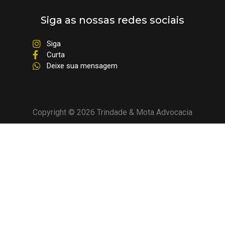
Siga as nossas redes sociais
Siga
Curta
Deixe sua mensagem
Copyright © 2026 Trindade & Mota Advocacia