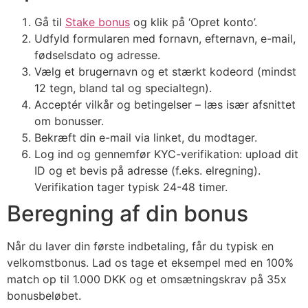
Gå til
Stake bonus
og klik på ‘Opret konto’.
Udfyld formularen med fornavn, efternavn, e-mail,
fødselsdato og adresse.
Vælg et brugernavn og et stærkt kodeord (mindst
12 tegn, bland tal og specialtegn).
Acceptér vilkår og betingelser – læs især afsnittet
om bonusser.
Bekræft din e-mail via linket, du modtager.
Log ind og gennemfør KYC-verifikation: upload dit
ID og et bevis på adresse (f.eks. elregning).
Verifikation tager typisk 24-48 timer.
Beregning af din bonus
Når du laver din første indbetaling, får du typisk en
velkomstbonus. Lad os tage et eksempel med en 100%
match op til 1.000 DKK og et omsætningskrav på 35x
bonusbeløbet.