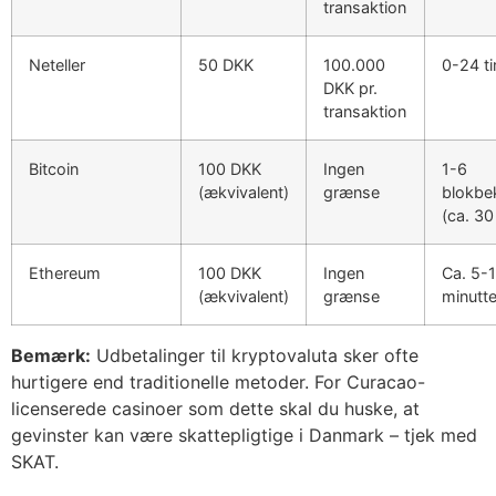
transaktion
Neteller
50 DKK
100.000
0-24 t
DKK pr.
transaktion
Bitcoin
100 DKK
Ingen
1-6
(ækvivalent)
grænse
blokbe
(ca. 30
Ethereum
100 DKK
Ingen
Ca. 5-
(ækvivalent)
grænse
minutte
Bemærk:
Udbetalinger til kryptovaluta sker ofte
hurtigere end traditionelle metoder. For Curacao-
licenserede casinoer som dette skal du huske, at
gevinster kan være skattepligtige i Danmark – tjek med
SKAT.