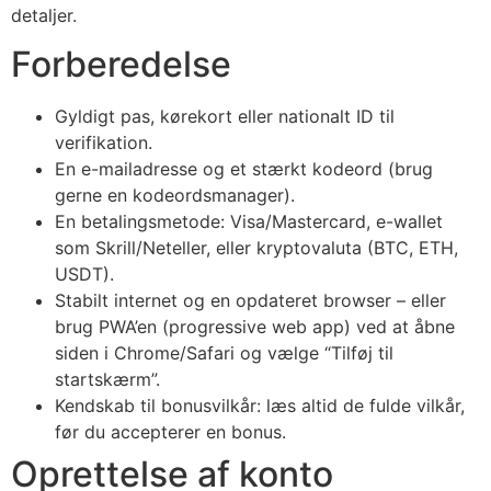
detaljer.
Forberedelse
Gyldigt pas, kørekort eller nationalt ID til
verifikation.
En e-mailadresse og et stærkt kodeord (brug
gerne en kodeordsmanager).
En betalingsmetode: Visa/Mastercard, e-wallet
som Skrill/Neteller, eller kryptovaluta (BTC, ETH,
USDT).
Stabilt internet og en opdateret browser – eller
brug PWA’en (progressive web app) ved at åbne
siden i Chrome/Safari og vælge “Tilføj til
startskærm”.
Kendskab til bonusvilkår: læs altid de fulde vilkår,
før du accepterer en bonus.
Oprettelse af konto