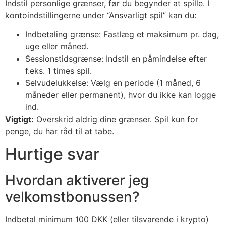
Indstil personlige grænser, før du begynder at spille. I
kontoindstillingerne under “Ansvarligt spil” kan du:
Indbetaling grænse: Fastlæg et maksimum pr. dag,
uge eller måned.
Sessionstidsgrænse: Indstil en påmindelse efter
f.eks. 1 times spil.
Selvudelukkelse: Vælg en periode (1 måned, 6
måneder eller permanent), hvor du ikke kan logge
ind.
Vigtigt:
Overskrid aldrig dine grænser. Spil kun for
penge, du har råd til at tabe.
Hurtige svar
Hvordan aktiverer jeg
velkomstbonussen?
Indbetal minimum 100 DKK (eller tilsvarende i krypto)