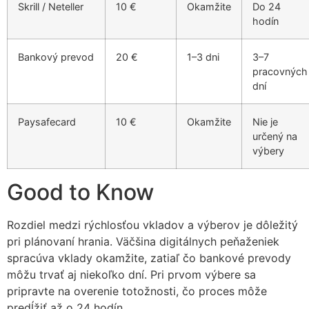
Skrill / Neteller
10 €
Okamžite
Do 24
hodín
Bankový prevod
20 €
1–3 dni
3–7
pracovných
dní
Paysafecard
10 €
Okamžite
Nie je
určený na
výbery
Good to Know
Rozdiel medzi rýchlosťou vkladov a výberov je dôležitý
pri plánovaní hrania. Väčšina digitálnych peňaženiek
spracúva vklady okamžite, zatiaľ čo bankové prevody
môžu trvať aj niekoľko dní. Pri prvom výbere sa
pripravte na overenie totožnosti, čo proces môže
predĺžiť až o 24 hodín.