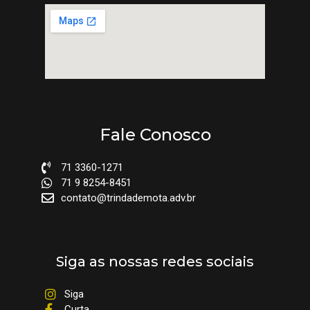
Fale Conosco
71 3360-1271
71 9 8254-8451
contato@trindademota.adv.br
Siga as nossas redes sociais
Siga
Curta