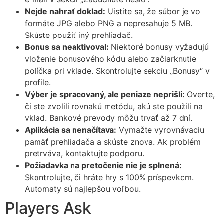
Nejde nahrať doklad:
Uistite sa, že súbor je vo
formáte JPG alebo PNG a nepresahuje 5 MB.
Skúste použiť iný prehliadač.
Bonus sa neaktivoval:
Niektoré bonusy vyžadujú
vloženie bonusového kódu alebo začiarknutie
políčka pri vklade. Skontrolujte sekciu „Bonusy“ v
profile.
Výber je spracovaný, ale peniaze neprišli:
Overte,
či ste zvolili rovnakú metódu, akú ste použili na
vklad. Bankové prevody môžu trvať až 7 dní.
Aplikácia sa nenačítava:
Vymažte vyrovnávaciu
pamäť prehliadača a skúste znova. Ak problém
pretrváva, kontaktujte podporu.
Požiadavka na pretočenie nie je splnená:
Skontrolujte, či hráte hry s 100% príspevkom.
Automaty sú najlepšou voľbou.
Players Ask