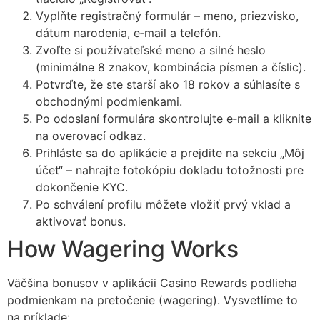
Vyplňte registračný formulár – meno, priezvisko,
dátum narodenia, e‑mail a telefón.
Zvoľte si používateľské meno a silné heslo
(minimálne 8 znakov, kombinácia písmen a číslic).
Potvrďte, že ste starší ako 18 rokov a súhlasíte s
obchodnými podmienkami.
Po odoslaní formulára skontrolujte e‑mail a kliknite
na overovací odkaz.
Prihláste sa do aplikácie a prejdite na sekciu „Môj
účet“ – nahrajte fotokópiu dokladu totožnosti pre
dokončenie KYC.
Po schválení profilu môžete vložiť prvý vklad a
aktivovať bonus.
How Wagering Works
Väčšina bonusov v aplikácii Casino Rewards podlieha
podmienkam na pretočenie (wagering). Vysvetlíme to
na príklade: