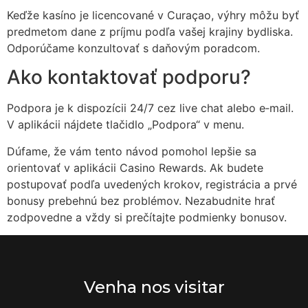
Keďže kasíno je licencované v Curaçao, výhry môžu byť
predmetom dane z príjmu podľa vašej krajiny bydliska.
Odporúčame konzultovať s daňovým poradcom.
Ako kontaktovať podporu?
Podpora je k dispozícii 24/7 cez live chat alebo e‑mail.
V aplikácii nájdete tlačidlo „Podpora“ v menu.
Dúfame, že vám tento návod pomohol lepšie sa
orientovať v aplikácii Casino Rewards. Ak budete
postupovať podľa uvedených krokov, registrácia a prvé
bonusy prebehnú bez problémov. Nezabudnite hrať
zodpovedne a vždy si prečítajte podmienky bonusov.
Venha nos visitar