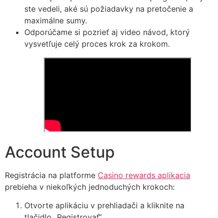
ste vedeli, aké sú požiadavky na pretočenie a
maximálne sumy.
Odporúčame si pozrieť aj video návod, ktorý
vysvetľuje celý proces krok za krokom.
Account Setup
Registrácia na platforme
Casino rewards aplikacia
prebieha v niekoľkých jednoduchých krokoch:
Otvorte aplikáciu v prehliadači a kliknite na
tlačidlo „Registrovať“.