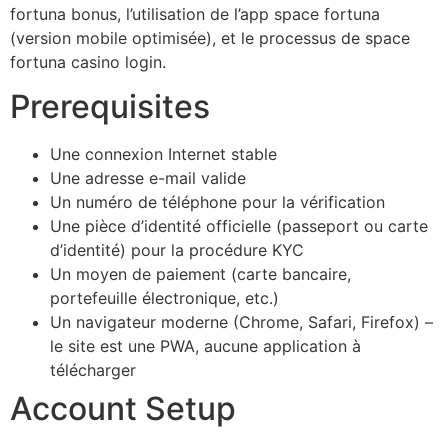
fortuna bonus, l’utilisation de l’app space fortuna
(version mobile optimisée), et le processus de space
fortuna casino login.
Prerequisites
Une connexion Internet stable
Une adresse e-mail valide
Un numéro de téléphone pour la vérification
Une pièce d’identité officielle (passeport ou carte
d’identité) pour la procédure KYC
Un moyen de paiement (carte bancaire,
portefeuille électronique, etc.)
Un navigateur moderne (Chrome, Safari, Firefox) –
le site est une PWA, aucune application à
télécharger
Account Setup