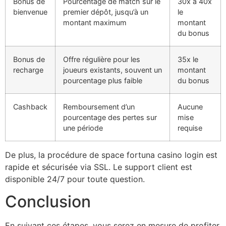
Bonus de
Pourcentage de match sur le
30x à 40x
bienvenue
premier dépôt, jusqu’à un
le
montant maximum
montant
du bonus
Bonus de
Offre régulière pour les
35x le
recharge
joueurs existants, souvent un
montant
pourcentage plus faible
du bonus
Cashback
Remboursement d’un
Aucune
pourcentage des pertes sur
mise
une période
requise
De plus, la procédure de space fortuna casino login est
rapide et sécurisée via SSL. Le support client est
disponible 24/7 pour toute question.
Conclusion
En suivant ces étapes, vous serez en mesure de profiter