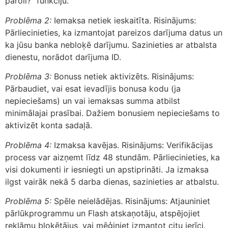
paroli?” funkciju.
Problēma 2:
Iemaksa netiek ieskaitīta. Risinājums:
Pārliecinieties, ka izmantojat pareizos darījuma datus un
ka jūsu banka nebloķē darījumu. Sazinieties ar atbalsta
dienestu, norādot darījuma ID.
Problēma 3:
Bonuss netiek aktivizēts. Risinājums:
Pārbaudiet, vai esat ievadījis bonusa kodu (ja
nepieciešams) un vai iemaksas summa atbilst
minimālajai prasībai. Dažiem bonusiem nepieciešams to
aktivizēt konta sadaļā.
Problēma 4:
Izmaksa kavējas. Risinājums: Verifikācijas
process var aizņemt līdz 48 stundām. Pārliecinieties, ka
visi dokumenti ir iesniegti un apstiprināti. Ja izmaksa
ilgst vairāk nekā 5 darba dienas, sazinieties ar atbalstu.
Problēma 5:
Spēle neielādējas. Risinājums: Atjauniniet
pārlūkprogrammu un Flash atskaņotāju, atspējojiet
reklāmu bloķētājus, vai mēģiniet izmantot citu ierīci.