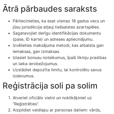
Ātrā pārbaudes saraksts
Pārliecinieties, ka esat vismaz 18 gadus vecs un
jūsu jurisdikcija atļauj tiešsaistes azartspēles.
Sagatavojiet derīgu identifikācijas dokumentu
(pase, ID karte) un adreses apliecinājumu.
Izvēlieties maksājuma metodi, kas atbalsta gan
iemaksas, gan izmaksas.
Izlasiet bonusu noteikumus, īpaši likmju prasības
un laika ierobežojumus.
Uzstādiet depozīta limitu, lai kontrolētu savus
izdevumus.
Reģistrācija soli pa solim
Atveriet oficiālo vietni un noklikšķiniet uz
“Reģistrēties”.
Aizpildiet veidlapu ar personas datiem: vārds,