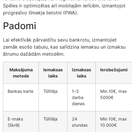
Spēles ir optimizētas arī mobilajām ierīcēm, izmantojot
progresīvo tīmekļa lietotni (PWA).
Padomi
Lai efektīvāk pārvaldītu savu bankrotu, izmantojiet
zemāk esošo tabulu, kas salīdzina iemaksu un izmaksu
ātrumu dažādām metodēm.
Maksājuma
Iemaksas
Izmaksas
Ierobežojumi
metode
laiks
laiks
Bankas karte
Tūlītēja
1–3
Min 10€, max
darba
5000€
dienas
E-maks
Tūlītēja
24
Min 10€, max
(Skrill)
stundas
10 000€