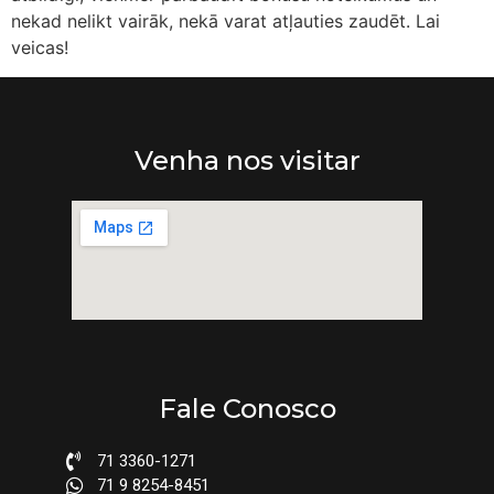
nekad nelikt vairāk, nekā varat atļauties zaudēt. Lai
veicas!
Venha nos visitar
Fale Conosco
71 3360-1271
71 9 8254-8451