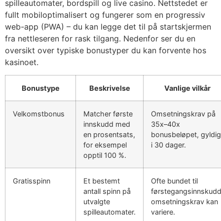
spilleautomater, bordspill og live casino. Nettstedet er
fullt mobiloptimalisert og fungerer som en progressiv
web-app (PWA) – du kan legge det til på startskjermen
fra nettleseren for rask tilgang. Nedenfor ser du en
oversikt over typiske bonustyper du kan forvente hos
kasinoet.
Bonustype
Beskrivelse
Vanlige vilkår
Velkomstbonus
Matcher første
Omsetningskrav på
innskudd med
35x–40x
en prosentsats,
bonusbeløpet, gyldig
for eksempel
i 30 dager.
opptil 100 %.
Gratisspinn
Et bestemt
Ofte bundet til
antall spinn på
førstegangsinnskudd
utvalgte
omsetningskrav kan
spilleautomater.
variere.