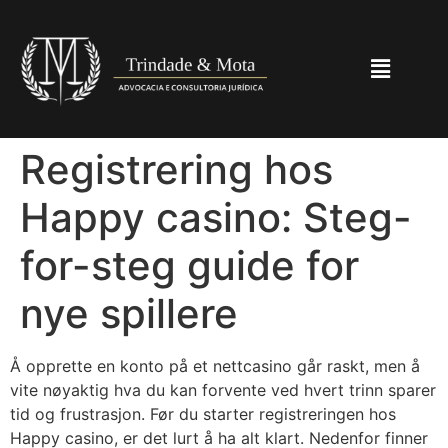
Registrering hos
Happy casino: Steg-
for-steg guide for
nye spillere
Å opprette en konto på et nettcasino går raskt, men å
vite nøyaktig hva du kan forvente ved hvert trinn sparer
tid og frustrasjon. Før du starter registreringen hos
Happy casino, er det lurt å ha alt klart. Nedenfor finner