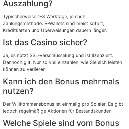
Auszahlung?
Typischerweise 1–3 Werktage, je nach
Zahlungsmethode. E-Wallets sind meist sofort,
Kreditkarten und Überweisungen dauern länger.
Ist das Casino sicher?
Ja, es nutzt SSL-Verschlüsselung und ist lizenziert.
Dennoch gilt: Nur so viel einzahlen, wie Sie sich leisten
können zu verlieren.
Kann ich den Bonus mehrmals
nutzen?
Der Willkommensbonus ist einmalig pro Spieler. Es gibt
jedoch regelmäßige Aktionen für Bestandskunden.
Welche Spiele sind vom Bonus