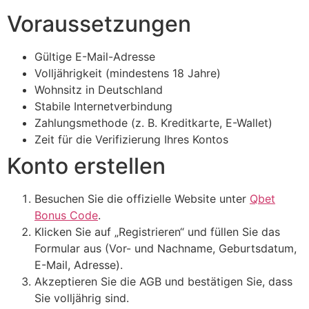
Voraussetzungen
Gültige E-Mail-Adresse
Volljährigkeit (mindestens 18 Jahre)
Wohnsitz in Deutschland
Stabile Internetverbindung
Zahlungsmethode (z. B. Kreditkarte, E-Wallet)
Zeit für die Verifizierung Ihres Kontos
Konto erstellen
Besuchen Sie die offizielle Website unter
Qbet
Bonus Code
.
Klicken Sie auf „Registrieren“ und füllen Sie das
Formular aus (Vor- und Nachname, Geburtsdatum,
E-Mail, Adresse).
Akzeptieren Sie die AGB und bestätigen Sie, dass
Sie volljährig sind.