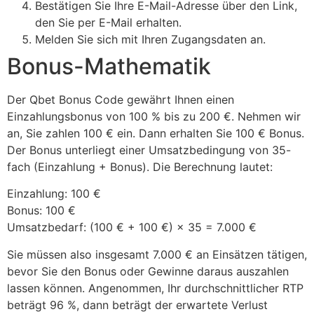
Bestätigen Sie Ihre E-Mail-Adresse über den Link,
den Sie per E-Mail erhalten.
Melden Sie sich mit Ihren Zugangsdaten an.
Bonus-Mathematik
Der Qbet Bonus Code gewährt Ihnen einen
Einzahlungsbonus von 100 % bis zu 200 €. Nehmen wir
an, Sie zahlen 100 € ein. Dann erhalten Sie 100 € Bonus.
Der Bonus unterliegt einer Umsatzbedingung von 35-
fach (Einzahlung + Bonus). Die Berechnung lautet:
Einzahlung: 100 €
Bonus: 100 €
Umsatzbedarf: (100 € + 100 €) × 35 = 7.000 €
Sie müssen also insgesamt 7.000 € an Einsätzen tätigen,
bevor Sie den Bonus oder Gewinne daraus auszahlen
lassen können. Angenommen, Ihr durchschnittlicher RTP
beträgt 96 %, dann beträgt der erwartete Verlust