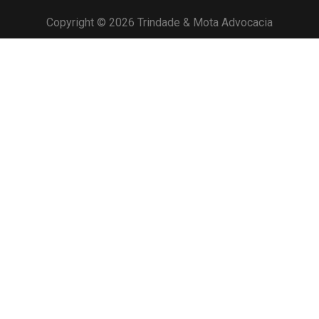
Copyright © 2026 Trindade & Mota Advocacia