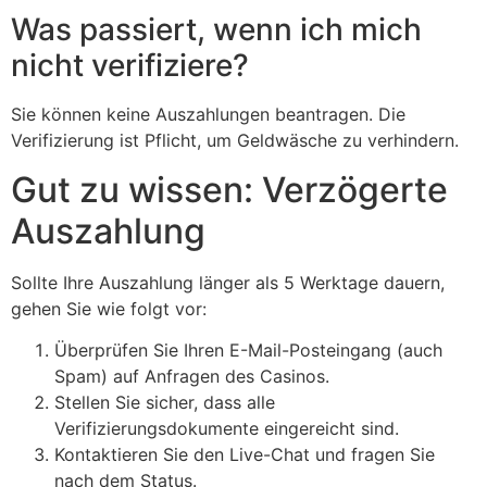
Was passiert, wenn ich mich
nicht verifiziere?
Sie können keine Auszahlungen beantragen. Die
Verifizierung ist Pflicht, um Geldwäsche zu verhindern.
Gut zu wissen: Verzögerte
Auszahlung
Sollte Ihre Auszahlung länger als 5 Werktage dauern,
gehen Sie wie folgt vor:
Überprüfen Sie Ihren E-Mail-Posteingang (auch
Spam) auf Anfragen des Casinos.
Stellen Sie sicher, dass alle
Verifizierungsdokumente eingereicht sind.
Kontaktieren Sie den Live-Chat und fragen Sie
nach dem Status.