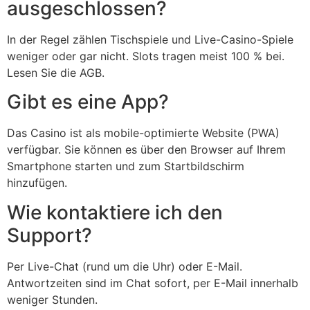
ausgeschlossen?
In der Regel zählen Tischspiele und Live-Casino-Spiele
weniger oder gar nicht. Slots tragen meist 100 % bei.
Lesen Sie die AGB.
Gibt es eine App?
Das Casino ist als mobile-optimierte Website (PWA)
verfügbar. Sie können es über den Browser auf Ihrem
Smartphone starten und zum Startbildschirm
hinzufügen.
Wie kontaktiere ich den
Support?
Per Live-Chat (rund um die Uhr) oder E-Mail.
Antwortzeiten sind im Chat sofort, per E-Mail innerhalb
weniger Stunden.