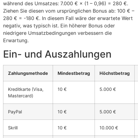
während des Umsatzes: 7.000 € × (1 – 0,96) = 280 €.
Ziehen Sie diesen vom ursprünglichen Bonus ab: 100 € –
280 € = -180 €. In diesem Fall wäre der erwartete Wert
negativ, was typisch ist. Ein höherer Bonus oder
niedrigere Umsatzbedingungen verbessern die
Erwartung.
Ein- und Auszahlungen
Zahlungsmethode
Mindestbetrag
Höchstbetrag
Kreditkarte (Visa,
10 €
5.000 €
Mastercard)
PayPal
10 €
5.000 €
Skrill
10 €
10.000 €