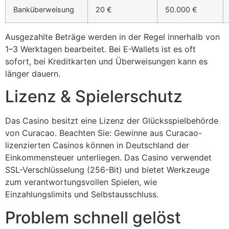
Banküberweisung
20 €
50.000 €
Ausgezahlte Beträge werden in der Regel innerhalb von
1–3 Werktagen bearbeitet. Bei E-Wallets ist es oft
sofort, bei Kreditkarten und Überweisungen kann es
länger dauern.
Lizenz & Spielerschutz
Das Casino besitzt eine Lizenz der Glücksspielbehörde
von Curacao. Beachten Sie: Gewinne aus Curacao-
lizenzierten Casinos können in Deutschland der
Einkommensteuer unterliegen. Das Casino verwendet
SSL-Verschlüsselung (256-Bit) und bietet Werkzeuge
zum verantwortungsvollen Spielen, wie
Einzahlungslimits und Selbstausschluss.
Problem schnell gelöst