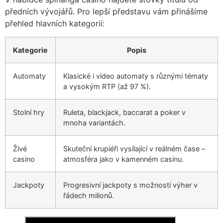
předních vývojářů. Pro lepší představu vám přinášíme
přehled hlavních kategorií:
Kategorie
Popis
Automaty
Klasické i video automaty s různými tématy
a vysokým RTP (až 97 %).
Stolní hry
Ruleta, blackjack, baccarat a poker v
mnoha variantách.
Živé
Skuteční krupiéři vysílající v reálném čase –
casino
atmosféra jako v kamenném casinu.
Jackpoty
Progresivní jackpoty s možností výher v
řádech milionů.