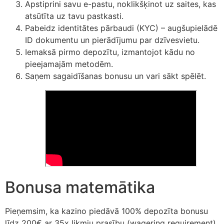
Apstiprini savu e-pastu, noklikšķinot uz saites, kas
atsūtīta uz tavu pastkasti.
Pabeidz identitātes pārbaudi (KYC) – augšupielādē
ID dokumentu un pierādījumu par dzīvesvietu.
Iemaksā pirmo depozītu, izmantojot kādu no
pieejamajām metodēm.
Saņem sagaidīšanas bonusu un vari sākt spēlēt.
Bonusa matemātika
Pieņemsim, ka kazino piedāvā 100% depozīta bonusu
līdz 200€ ar 35x likmju prasību (wagering requirement).