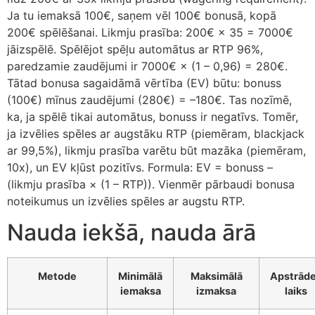
Ja tu iemaksā 100€, saņem vēl 100€ bonusā, kopā
200€ spēlēšanai. Likmju prasība: 200€ × 35 = 7000€
jāizspēlē. Spēlējot spēļu automātus ar RTP 96%,
paredzamie zaudējumi ir 7000€ × (1 – 0,96) = 280€.
Tātad bonusa sagaidāmā vērtība (EV) būtu: bonuss
(100€) mīnus zaudējumi (280€) = –180€. Tas nozīmē,
ka, ja spēlē tikai automātus, bonuss ir negatīvs. Tomēr,
ja izvēlies spēles ar augstāku RTP (piemēram, blackjack
ar 99,5%), likmju prasība varētu būt mazāka (piemēram,
10x), un EV kļūst pozitīvs. Formula: EV = bonuss –
(likmju prasība × (1 – RTP)). Vienmēr pārbaudi bonusa
noteikumus un izvēlies spēles ar augstu RTP.
Nauda iekšā, nauda ārā
Metode
Minimālā
Maksimālā
Apstrād
iemaksa
izmaksa
laiks