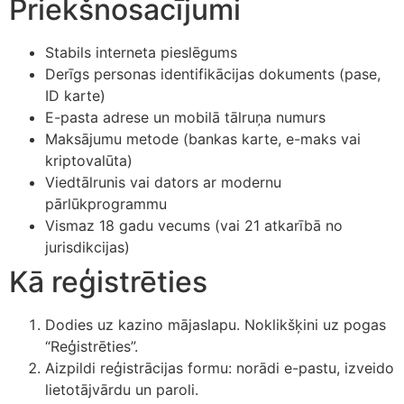
Priekšnosacījumi
Stabils interneta pieslēgums
Derīgs personas identifikācijas dokuments (pase,
ID karte)
E-pasta adrese un mobilā tālruņa numurs
Maksājumu metode (bankas karte, e-maks vai
kriptovalūta)
Viedtālrunis vai dators ar modernu
pārlūkprogrammu
Vismaz 18 gadu vecums (vai 21 atkarībā no
jurisdikcijas)
Kā reģistrēties
Dodies uz kazino mājaslapu. Noklikšķini uz pogas
“Reģistrēties”.
Aizpildi reģistrācijas formu: norādi e-pastu, izveido
lietotājvārdu un paroli.