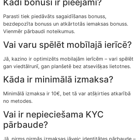
Kādi bonusi ir pieejami?
Parasti tiek piedāvāts sagaidīšanas bonuss,
bezdepozīta bonuss un atkārtotās iemaksas bonuss.
Vienmēr pārbaudi noteikumus.
Vai varu spēlēt mobīlajā ierīcē?
Jā, kazino ir optimizēts mobilajām ierīcēm – vari spēlēt
gan viedtālrunī, gan planšetē bez atsevišķas lietotnes.
Kāda ir minimālā izmaksa?
Minimālā izmaksa ir 10€, bet tā var atšķirties atkarībā
no metodes.
Vai ir nepieciešama KYC
pārbaude?
Jā, pirms pirmās izmaksas jāveic identitātes pārbaude –