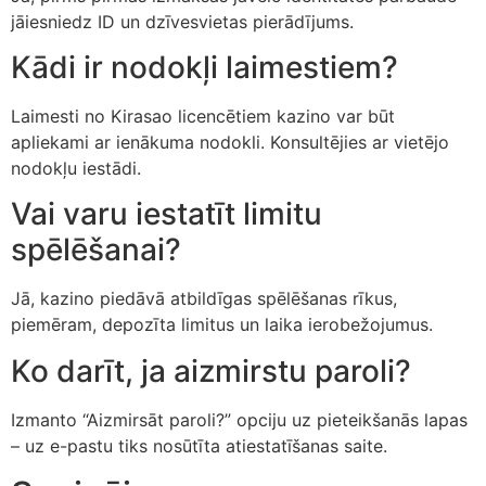
jāiesniedz ID un dzīvesvietas pierādījums.
Kādi ir nodokļi laimestiem?
Laimesti no Kirasao licencētiem kazino var būt
apliekami ar ienākuma nodokli. Konsultējies ar vietējo
nodokļu iestādi.
Vai varu iestatīt limitu
spēlēšanai?
Jā, kazino piedāvā atbildīgas spēlēšanas rīkus,
piemēram, depozīta limitus un laika ierobežojumus.
Ko darīt, ja aizmirstu paroli?
Izmanto “Aizmirsāt paroli?” opciju uz pieteikšanās lapas
– uz e-pastu tiks nosūtīta atiestatīšanas saite.