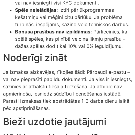
vai nav iesniegti visi KYC dokumenti.
Spēle neielādējas:
Iztīri pārlūkprogrammas
kešatmiņu vai mēģini citu pārlūku. Ja problēma
turpinās, iespējams, kazino veic tehniskos darbus.
Bonusa prasības nav izpildāmas:
Pārliecinies, ka
spēlē spēles, kas pilnībā veicina likmju prasību –
dažas spēles dod tikai 10% vai 0% ieguldījumu.
Noderīgi zināt
Ja izmaksa aizkavējas, rīkojies šādi: Pārbaudi e-pastu –
vai nav pieprasīti papildu dokumenti. Ja viss ir iesniegts,
sazinies ar atbalstu tiešajā tērzēšanā. Ja atbilde nav
apmierinoša, iesniedz sūdzību licencēšanas iestādē.
Parasti izmaksas tiek apstrādātas 1-3 darba dienu laikā
pēc apstiprināšanas.
Bieži uzdotie jautājumi