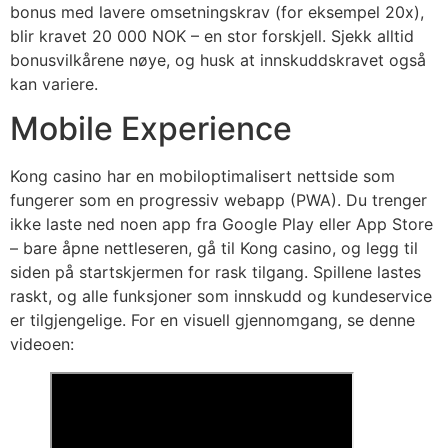
bonus med lavere omsetningskrav (for eksempel 20x),
blir kravet 20 000 NOK – en stor forskjell. Sjekk alltid
bonusvilkårene nøye, og husk at innskuddskravet også
kan variere.
Mobile Experience
Kong casino har en mobiloptimalisert nettside som
fungerer som en progressiv webapp (PWA). Du trenger
ikke laste ned noen app fra Google Play eller App Store
– bare åpne nettleseren, gå til Kong casino, og legg til
siden på startskjermen for rask tilgang. Spillene lastes
raskt, og alle funksjoner som innskudd og kundeservice
er tilgjengelige. For en visuell gjennomgang, se denne
videoen: