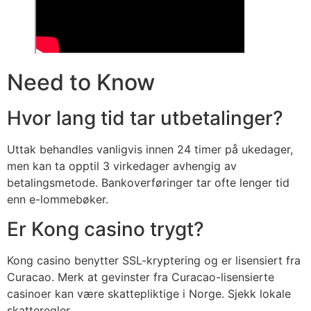
Need to Know
Hvor lang tid tar utbetalinger?
Uttak behandles vanligvis innen 24 timer på ukedager,
men kan ta opptil 3 virkedager avhengig av
betalingsmetode. Bankoverføringer tar ofte lenger tid
enn e-lommebøker.
Er Kong casino trygt?
Kong casino benytter SSL-kryptering og er lisensiert fra
Curacao. Merk at gevinster fra Curacao-lisensierte
casinoer kan være skattepliktige i Norge. Sjekk lokale
skatteregler.