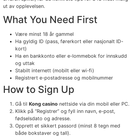
ut av opplevelsen.
What You Need First
Være minst 18 år gammel
Ha gyldig ID (pass, førerkort eller nasjonalt ID-
kort)
Ha en bankkonto eller e-lommebok for innskudd
og uttak
Stabilt internett (mobilt eller wi-fi)
Registrert e-postadresse og mobilnummer
How to Sign Up
Gå til
Kong casino
nettside via din mobil eller PC.
Klikk på “Registrer” og fyll inn navn, e-post,
fødselsdato og adresse.
Opprett et sikkert passord (minst 8 tegn med
både bokstaver og tall).