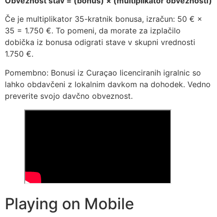
Obveznost stav = (bonus) × (multiplikator obveznosti)
Če je multiplikator 35-kratnik bonusa, izračun: 50 € ×
35 = 1.750 €. To pomeni, da morate za izplačilo
dobička iz bonusa odigrati stave v skupni vrednosti
1.750 €.
Pomembno: Bonusi iz Curaçao licenciranih igralnic so
lahko obdavčeni z lokalnim davkom na dohodek. Vedno
preverite svojo davčno obveznost.
Playing on Mobile