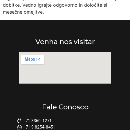
dobitke. Vedno igrajte odgovorno in določite si
mesečne omejitve.
Venha nos visitar
Fale Conosco
71 3360-1271
71 9 8254-8451