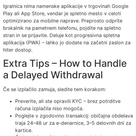
Igralnica nima namenske aplikacije v trgovinah Google
Play ali App Store, vendar je spletno mesto v celoti
optimizirano za mobilne naprave. Preprosto odprite
brskalnik na pametnem telefonu, pojdite na spletno
stran in se prijavite. Deluje kot progresivna spletna
aplikacija (PWA) – lahko jo dodate na začetni zaslon za
hiter dostop.
Extra Tips – How to Handle
a Delayed Withdrawal
Če se izplačilo zamuja, sledite tem korakom:
Preverite, ali ste opravili KYC – brez potrditve
računa izplačila niso mogoča.
Poglejte v zgodovino transakcij: običajna obdelava
traja 24–48 ur za e-denarnice, 3–5 delovnih dni za
kartice.