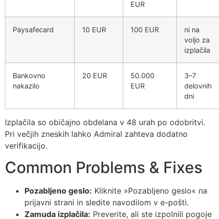
EUR
Paysafecard
10 EUR
100 EUR
ni na
voljo za
izplačila
Bankovno
20 EUR
50.000
3–7
nakazilo
EUR
delovnih
dni
Izplačila so običajno obdelana v 48 urah po odobritvi.
Pri večjih zneskih lahko Admiral zahteva dodatno
verifikacijo.
Common Problems & Fixes
Pozabljeno geslo:
Kliknite »Pozabljeno geslo« na
prijavni strani in sledite navodilom v e-pošti.
Zamuda izplačila:
Preverite, ali ste izpolnili pogoje