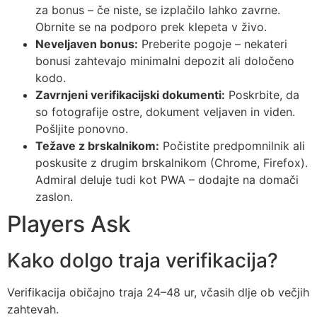
za bonus – če niste, se izplačilo lahko zavrne.
Obrnite se na podporo prek klepeta v živo.
Neveljaven bonus:
Preberite pogoje – nekateri
bonusi zahtevajo minimalni depozit ali določeno
kodo.
Zavrnjeni verifikacijski dokumenti:
Poskrbite, da
so fotografije ostre, dokument veljaven in viden.
Pošljite ponovno.
Težave z brskalnikom:
Počistite predpomnilnik ali
poskusite z drugim brskalnikom (Chrome, Firefox).
Admiral deluje tudi kot PWA – dodajte na domači
zaslon.
Players Ask
Kako dolgo traja verifikacija?
Verifikacija običajno traja 24–48 ur, včasih dlje ob večjih
zahtevah.