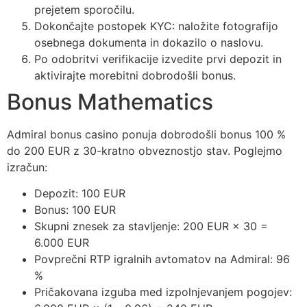
prejetem sporočilu.
Dokončajte postopek KYC: naložite fotografijo
osebnega dokumenta in dokazilo o naslovu.
Po odobritvi verifikacije izvedite prvi depozit in
aktivirajte morebitni dobrodošli bonus.
Bonus Mathematics
Admiral bonus casino ponuja dobrodošli bonus 100 %
do 200 EUR z 30-kratno obveznostjo stav. Poglejmo
izračun:
Depozit: 100 EUR
Bonus: 100 EUR
Skupni znesek za stavljenje: 200 EUR × 30 =
6.000 EUR
Povprečni RTP igralnih avtomatov na Admiral: 96
%
Pričakovana izguba med izpolnjevanjem pogojev: