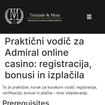
Praktični vodič za
Admiral online
casino: registracija,
bonusi in izplačila
To je praktičen, korak za korakom vodič: registracija,
verifikacija, bonusi in plačila – brez olepševanja.
Prerequisites