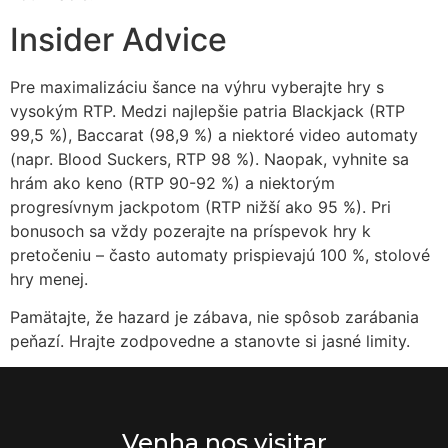
Insider Advice
Pre maximalizáciu šance na výhru vyberajte hry s
vysokým RTP. Medzi najlepšie patria Blackjack (RTP
99,5 %), Baccarat (98,9 %) a niektoré video automaty
(napr. Blood Suckers, RTP 98 %). Naopak, vyhnite sa
hrám ako keno (RTP 90-92 %) a niektorým
progresívnym jackpotom (RTP nižší ako 95 %). Pri
bonusoch sa vždy pozerajte na príspevok hry k
pretočeniu – často automaty prispievajú 100 %, stolové
hry menej.
Pamätajte, že hazard je zábava, nie spôsob zarábania
peňazí. Hrajte zodpovedne a stanovte si jasné limity.
Venha nos visitar