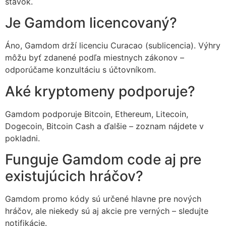
stávok.
Je Gamdom licencovaný?
Áno, Gamdom drží licenciu Curacao (sublicencia). Výhry
môžu byť zdanené podľa miestnych zákonov –
odporúčame konzultáciu s účtovníkom.
Aké kryptomeny podporuje?
Gamdom podporuje Bitcoin, Ethereum, Litecoin,
Dogecoin, Bitcoin Cash a ďalšie – zoznam nájdete v
pokladni.
Funguje Gamdom code aj pre
existujúcich hráčov?
Gamdom promo kódy sú určené hlavne pre nových
hráčov, ale niekedy sú aj akcie pre verných – sledujte
notifikácie.