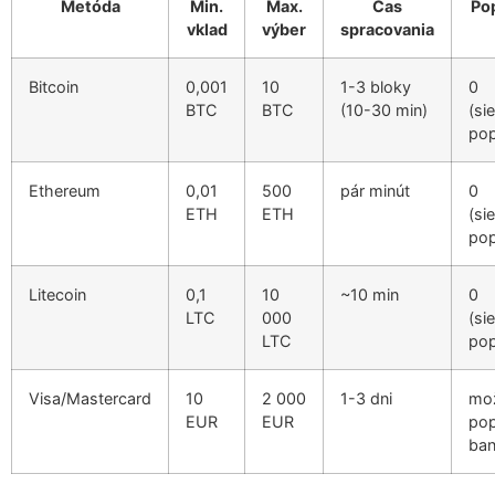
Metóda
Min.
Max.
Čas
Po
vklad
výber
spracovania
Bitcoin
0,001
10
1-3 bloky
0
BTC
BTC
(10-30 min)
(si
pop
Ethereum
0,01
500
pár minút
0
ETH
ETH
(si
pop
Litecoin
0,1
10
~10 min
0
LTC
000
(si
LTC
pop
Visa/Mastercard
10
2 000
1-3 dni
mo
EUR
EUR
pop
ba