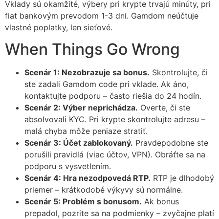
Vklady sú okamžité, výbery pri krypte trvajú minúty, pri
fiat bankovým prevodom 1-3 dni. Gamdom neúčtuje
vlastné poplatky, len sieťové.
When Things Go Wrong
Scenár 1: Nezobrazuje sa bonus.
Skontrolujte, či
ste zadali Gamdom code pri vklade. Ak áno,
kontaktujte podporu – často riešia do 24 hodín.
Scenár 2: Výber neprichádza.
Overte, či ste
absolvovali KYC. Pri krypte skontrolujte adresu –
malá chyba môže peniaze stratiť.
Scenár 3: Účet zablokovaný.
Pravdepodobne ste
porušili pravidlá (viac účtov, VPN). Obráťte sa na
podporu s vysvetlením.
Scenár 4: Hra nezodpovedá RTP.
RTP je dlhodobý
priemer – krátkodobé výkyvy sú normálne.
Scenár 5: Problém s bonusom.
Ak bonus
prepadol, pozrite sa na podmienky – zvyčajne platí