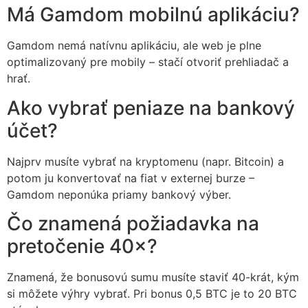
Má Gamdom mobilnú aplikáciu?
Gamdom nemá natívnu aplikáciu, ale web je plne
optimalizovaný pre mobily – stačí otvoriť prehliadač a
hrať.
Ako vybrať peniaze na bankový
účet?
Najprv musíte vybrať na kryptomenu (napr. Bitcoin) a
potom ju konvertovať na fiat v externej burze –
Gamdom neponúka priamy bankový výber.
Čo znamená požiadavka na
pretočenie 40×?
Znamená, že bonusovú sumu musíte staviť 40-krát, kým
si môžete výhry vybrať. Pri bonus 0,5 BTC je to 20 BTC