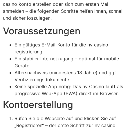
casino konto erstellen oder sich zum ersten Mal
anmelden – die folgenden Schritte helfen Ihnen, schnell
und sicher loszulegen.
Voraussetzungen
Ein gültiges E-Mail-Konto für die nv casino
registrierung.
Ein stabiler Internetzugang – optimal für mobile
Geräte.
Altersnachweis (mindestens 18 Jahre) und ggf.
Verifizierungsdokumente.
Keine spezielle App nötig: Das nv Casino läuft als
progressive Web-App (PWA) direkt im Browser.
Kontoerstellung
Rufen Sie die Webseite auf und klicken Sie auf
„Registrieren“ – der erste Schritt zur nv casino