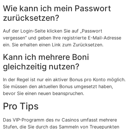
Wie kann ich mein Passwort
zurücksetzen?
Auf der Login-Seite klicken Sie auf „Passwort
vergessen” und geben Ihre registrierte E-Mail-Adresse
ein. Sie erhalten einen Link zum Zurücksetzen.
Kann ich mehrere Boni
gleichzeitig nutzen?
In der Regel ist nur ein aktiver Bonus pro Konto möglich.
Sie müssen den aktuellen Bonus umgesetzt haben,
bevor Sie einen neuen beanspruchen.
Pro Tips
Das VIP-Programm des nv Casinos umfasst mehrere
Stufen, die Sie durch das Sammeln von Treuepunkten