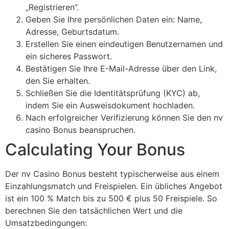
„Registrieren”.
Geben Sie Ihre persönlichen Daten ein: Name,
Adresse, Geburtsdatum.
Erstellen Sie einen eindeutigen Benutzernamen und
ein sicheres Passwort.
Bestätigen Sie Ihre E-Mail-Adresse über den Link,
den Sie erhalten.
Schließen Sie die Identitätsprüfung (KYC) ab,
indem Sie ein Ausweisdokument hochladen.
Nach erfolgreicher Verifizierung können Sie den nv
casino Bonus beanspruchen.
Calculating Your Bonus
Der nv Casino Bonus besteht typischerweise aus einem
Einzahlungsmatch und Freispielen. Ein übliches Angebot
ist ein 100 % Match bis zu 500 € plus 50 Freispiele. So
berechnen Sie den tatsächlichen Wert und die
Umsatzbedingungen: