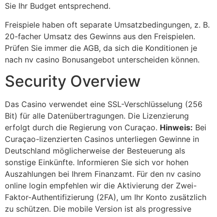
Sie Ihr Budget entsprechend.
Freispiele haben oft separate Umsatzbedingungen, z. B.
20-facher Umsatz des Gewinns aus den Freispielen.
Prüfen Sie immer die AGB, da sich die Konditionen je
nach nv casino Bonusangebot unterscheiden können.
Security Overview
Das Casino verwendet eine SSL-Verschlüsselung (256
Bit) für alle Datenübertragungen. Die Lizenzierung
erfolgt durch die Regierung von Curaçao.
Hinweis:
Bei
Curaçao-lizenzierten Casinos unterliegen Gewinne in
Deutschland möglicherweise der Besteuerung als
sonstige Einkünfte. Informieren Sie sich vor hohen
Auszahlungen bei Ihrem Finanzamt. Für den nv casino
online login empfehlen wir die Aktivierung der Zwei-
Faktor-Authentifizierung (2FA), um Ihr Konto zusätzlich
zu schützen. Die mobile Version ist als progressive