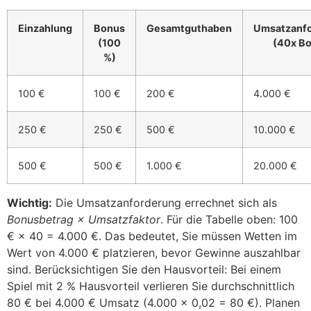
Einzahlung
Bonus
Gesamtguthaben
Umsatzanf
(100
(40x B
%)
100 €
100 €
200 €
4.000 €
250 €
250 €
500 €
10.000 €
500 €
500 €
1.000 €
20.000 €
Wichtig:
Die Umsatzanforderung errechnet sich als
Bonusbetrag × Umsatzfaktor
. Für die Tabelle oben: 100
€ × 40 = 4.000 €. Das bedeutet, Sie müssen Wetten im
Wert von 4.000 € platzieren, bevor Gewinne auszahlbar
sind. Berücksichtigen Sie den Hausvorteil: Bei einem
Spiel mit 2 % Hausvorteil verlieren Sie durchschnittlich
80 € bei 4.000 € Umsatz (4.000 × 0,02 = 80 €). Planen