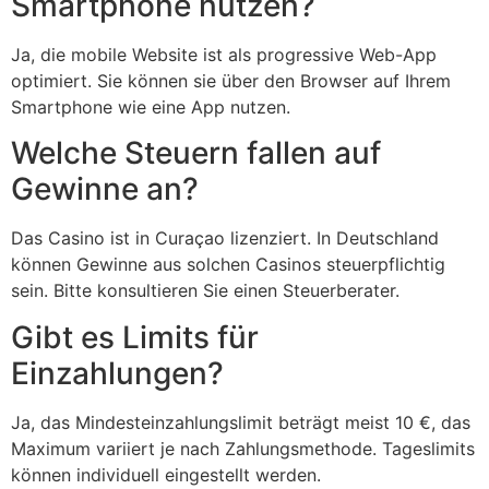
Smartphone nutzen?
Ja, die mobile Website ist als progressive Web-App
optimiert. Sie können sie über den Browser auf Ihrem
Smartphone wie eine App nutzen.
Welche Steuern fallen auf
Gewinne an?
Das Casino ist in Curaçao lizenziert. In Deutschland
können Gewinne aus solchen Casinos steuerpflichtig
sein. Bitte konsultieren Sie einen Steuerberater.
Gibt es Limits für
Einzahlungen?
Ja, das Mindesteinzahlungslimit beträgt meist 10 €, das
Maximum variiert je nach Zahlungsmethode. Tageslimits
können individuell eingestellt werden.