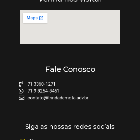
Fale Conosco
71 3360-1271
71 9 8254-8451
contato@trindademota.adv.br
Siga as nossas redes sociais